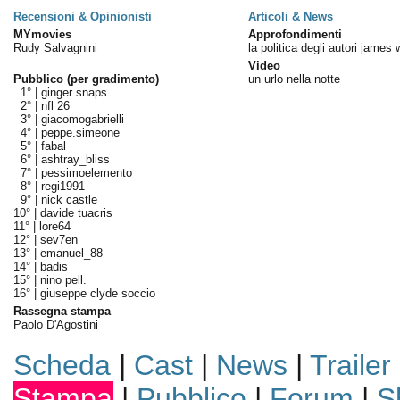
Recensioni & Opinionisti
Articoli & News
MYmovies
Approfondimenti
Rudy Salvagnini
la politica degli autori james
Video
Pubblico (per gradimento)
un urlo nella notte
1° |
ginger snaps
2° |
nfl 26
3° |
giacomogabrielli
4° |
peppe.simeone
5° |
fabal
6° |
ashtray_bliss
7° |
pessimoelemento
8° |
regi1991
9° |
nick castle
10° |
davide tuacris
11° |
lore64
12° |
sev7en
13° |
emanuel_88
14° |
badis
15° |
nino pell.
16° |
giuseppe clyde soccio
Rassegna stampa
Paolo D'Agostini
Scheda
|
Cast
|
News
|
Trailer
Stampa
|
Pubblico
|
Forum
|
S