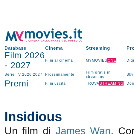
Database
Cinema
Streaming
Pr
Film 2026
Film al cinema
MYMOVIES
ONE
Digi
-
2027
Film gratis in
Serie TV
2026
2027
Prossimamente
Sky
streaming
Premi
Film uscita
TROVA
STREAMING
Dom
Insidious
Un film di
James Wan
. C