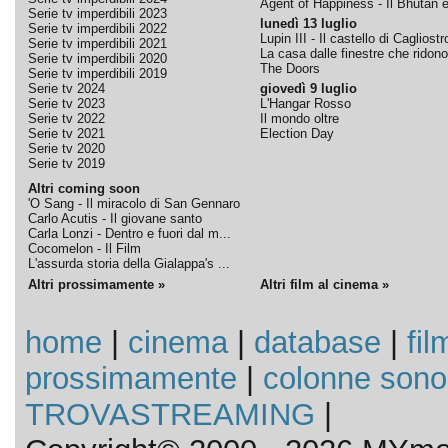
Agent of Happiness - Il Bhutan e 
Serie tv imperdibili 2023
lunedì 13 luglio
Serie tv imperdibili 2022
Lupin III - Il castello di Cagliostr
Serie tv imperdibili 2021
La casa dalle finestre che ridono
Serie tv imperdibili 2020
The Doors
Serie tv imperdibili 2019
Serie tv 2024
giovedì 9 luglio
Serie tv 2023
L'Hangar Rosso
Serie tv 2022
Il mondo oltre
Serie tv 2021
Election Day
Serie tv 2020
Serie tv 2019
Altri coming soon
'O Sang - Il miracolo di San Gennaro
Carlo Acutis - Il giovane santo
Carla Lonzi - Dentro e fuori dal m...
Cocomelon - Il Film
L'assurda storia della Gialappa's ...
Altri prossimamente »
Altri film al cinema »
home
|
cinema
|
database
|
fil
prossimamente
|
colonne sono
TROVASTREAMING
|