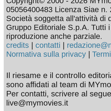
Copyright© 2000 - 2026 MYmov
05056400483 Licenza Siae n. 
Società soggetta all'attività d
Gruppo Editoriale S.p.A. Tutti i d
riproduzione anche parziale.
credits
|
contatti
|
redazione@m
Normativa sulla privacy
|
Termi
Il riesame e il controllo editor
sono affidati al team di MYmov
Per contatti, scrivere al segue
live@mymovies.it