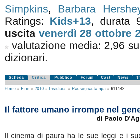
Simpkins
,
Barbara Hershe
Ratings:
Kids+13
, durata
uscita
venerdì 28
ottobre 
valutazione media:
2,96
s
dizionari.
Scheda
Critica
Pubblico
Forum
Cast
News
T
Home
»
Film
»
2010
»
Insidious
»
Rassegnastampa
»
611442
Il fattore umano irrompe nel gen
di Paolo D'Ag
Il cinema di paura ha le sue leggi e i suoi