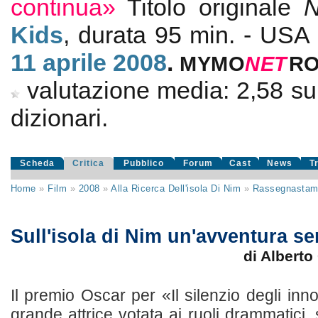
continua»
Titolo originale
N
Kids
, durata 95 min. - USA
11
aprile 2008
.
MYMO
NE
T
R
valutazione media:
2,58
s
dizionari.
Scheda
Critica
Pubblico
Forum
Cast
News
T
Home
»
Film
»
2008
»
Alla Ricerca Dell'isola Di Nim
»
Rassegnasta
Sull'isola di Nim un'avventura s
di Alberto
Il premio Oscar per «Il silenzio degli inn
grande attrice votata ai ruoli drammatici,