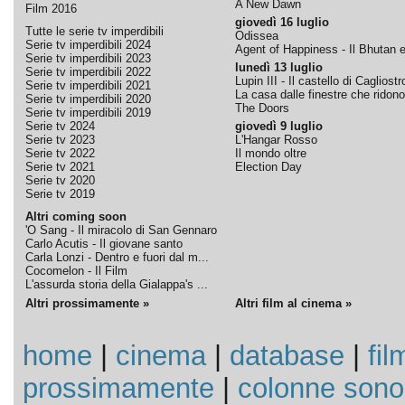
A New Dawn
Film 2016
giovedì 16 luglio
Tutte le serie tv imperdibili
Odissea
Serie tv imperdibili 2024
Agent of Happiness - Il Bhutan e 
Serie tv imperdibili 2023
lunedì 13 luglio
Serie tv imperdibili 2022
Lupin III - Il castello di Cagliostr
Serie tv imperdibili 2021
La casa dalle finestre che ridono
Serie tv imperdibili 2020
The Doors
Serie tv imperdibili 2019
Serie tv 2024
giovedì 9 luglio
Serie tv 2023
L'Hangar Rosso
Serie tv 2022
Il mondo oltre
Serie tv 2021
Election Day
Serie tv 2020
Serie tv 2019
Altri coming soon
'O Sang - Il miracolo di San Gennaro
Carlo Acutis - Il giovane santo
Carla Lonzi - Dentro e fuori dal m...
Cocomelon - Il Film
L'assurda storia della Gialappa's ...
Altri prossimamente »
Altri film al cinema »
home
|
cinema
|
database
|
fil
prossimamente
|
colonne sono