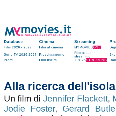
Database
Cinema
Streaming
Pr
Film 2026
-
2027
Film al cinema
MYMOVIES
ONE
Digi
Film gratis in
Serie TV
2026
2027
Prossimamente
Sky
streaming
Premi
Film uscita
TROVA
STREAMING
Dom
Alla ricerca dell'isol
Un film di
Jennifer Flackett
,
Jodie Foster
,
Gerard Butle