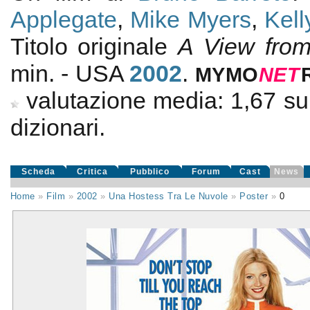
Applegate
,
Mike Myers
,
Kell
Titolo originale
A View fro
min. - USA
2002
.
MYMO
NE
T
valutazione media:
1,67
s
dizionari.
Scheda
Critica
Pubblico
Forum
Cast
News
Home
»
Film
»
2002
»
Una Hostess Tra Le Nuvole
»
Poster
»
0