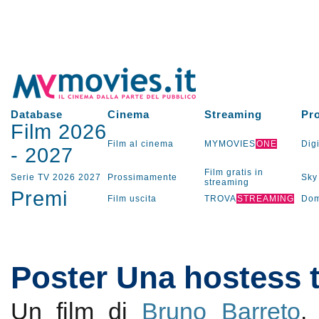
Database
Cinema
Streaming
Pr
Film 2026
Film al cinema
MYMOVIES
ONE
Digi
-
2027
Film gratis in
Serie TV
2026
2027
Prossimamente
Sky
streaming
Premi
Film uscita
TROVA
STREAMING
Dom
Poster Una hostess t
Un film di
Bruno Barreto
.