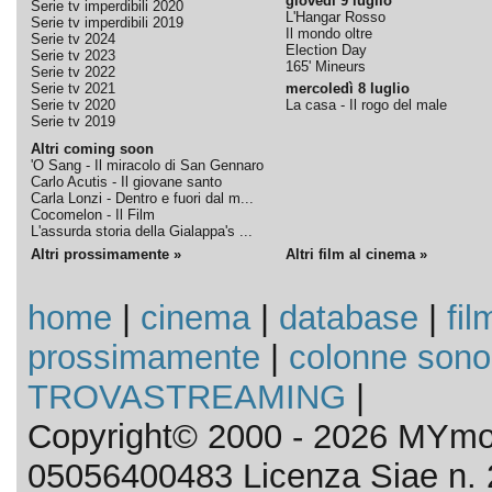
giovedì 9 luglio
Serie tv imperdibili 2020
L'Hangar Rosso
Serie tv imperdibili 2019
Il mondo oltre
Serie tv 2024
Election Day
Serie tv 2023
165' Mineurs
Serie tv 2022
Serie tv 2021
mercoledì 8 luglio
Serie tv 2020
La casa - Il rogo del male
Serie tv 2019
Altri coming soon
'O Sang - Il miracolo di San Gennaro
Carlo Acutis - Il giovane santo
Carla Lonzi - Dentro e fuori dal m...
Cocomelon - Il Film
L'assurda storia della Gialappa's ...
Altri prossimamente »
Altri film al cinema »
home
|
cinema
|
database
|
fil
prossimamente
|
colonne sono
TROVASTREAMING
|
Copyright© 2000 - 2026 MYmov
05056400483 Licenza Siae n. 