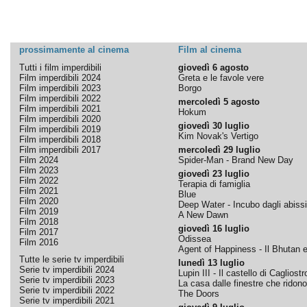
prossimamente al cinema
Film al cinema
Tutti i film imperdibili
giovedì 6 agosto
Film imperdibili 2024
Greta e le favole vere
Film imperdibili 2023
Borgo
Film imperdibili 2022
mercoledì 5 agosto
Film imperdibili 2021
Hokum
Film imperdibili 2020
giovedì 30 luglio
Film imperdibili 2019
Kim Novak's Vertigo
Film imperdibili 2018
Film imperdibili 2017
mercoledì 29 luglio
Film 2024
Spider-Man - Brand New Day
Film 2023
giovedì 23 luglio
Film 2022
Terapia di famiglia
Film 2021
Blue
Film 2020
Deep Water - Incubo dagli abissi
Film 2019
A New Dawn
Film 2018
giovedì 16 luglio
Film 2017
Odissea
Film 2016
Agent of Happiness - Il Bhutan e 
Tutte le serie tv imperdibili
lunedì 13 luglio
Serie tv imperdibili 2024
Lupin III - Il castello di Cagliostr
Serie tv imperdibili 2023
La casa dalle finestre che ridono
Serie tv imperdibili 2022
The Doors
Serie tv imperdibili 2021