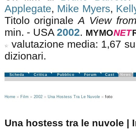
Applegate
,
Mike Myers
,
Kell
Titolo originale
A View fro
min. - USA
2002
.
MYMO
NE
T
valutazione media:
1,67
s
dizionari.
Scheda
Critica
Pubblico
Forum
Cast
News
Home
»
Film
»
2002
»
Una Hostess Tra Le Nuvole
»
foto
Una hostess tra le nuvole | 