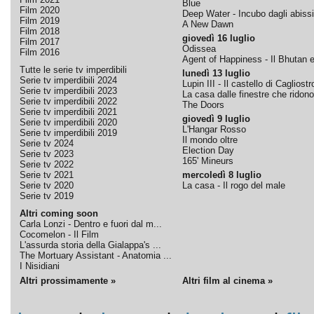
Blue
Film 2020
Deep Water - Incubo dagli abissi
Film 2019
A New Dawn
Film 2018
giovedì 16 luglio
Film 2017
Odissea
Film 2016
Agent of Happiness - Il Bhutan e 
Tutte le serie tv imperdibili
lunedì 13 luglio
Serie tv imperdibili 2024
Lupin III - Il castello di Cagliostr
Serie tv imperdibili 2023
La casa dalle finestre che ridono
Serie tv imperdibili 2022
The Doors
Serie tv imperdibili 2021
giovedì 9 luglio
Serie tv imperdibili 2020
L'Hangar Rosso
Serie tv imperdibili 2019
Il mondo oltre
Serie tv 2024
Election Day
Serie tv 2023
165' Mineurs
Serie tv 2022
Serie tv 2021
mercoledì 8 luglio
Serie tv 2020
La casa - Il rogo del male
Serie tv 2019
Altri coming soon
Carla Lonzi - Dentro e fuori dal m...
Cocomelon - Il Film
L'assurda storia della Gialappa's ...
The Mortuary Assistant - Anatomia ...
I Nisidiani
Altri prossimamente »
Altri film al cinema »