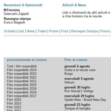
Recensioni & Opinionisti
Articoli & News
MYmovies
Link e riferimenti da altri articoli 
Giancarlo Zappoli
a Una hostess tra le nuvole
Rassegna stampa
Enrico Magrelli
Scheda
|
Cast
|
News
|
Trailer
|
Poster
|
Frasi
|
Rassegna Stampa
|
Forum
prossimamente al cinema
Film al cinema
Tutti i film imperdibili
giovedì 6 agosto
Film imperdibili 2024
Greta e le favole vere
Film imperdibili 2023
Borgo
Film imperdibili 2022
mercoledì 5 agosto
Film imperdibili 2021
Hokum
Film imperdibili 2020
giovedì 30 luglio
Film imperdibili 2019
Kim Novak's Vertigo
Film imperdibili 2018
Film imperdibili 2017
mercoledì 29 luglio
Film 2024
Spider-Man - Brand New Day
Film 2023
giovedì 23 luglio
Film 2022
Terapia di famiglia
Film 2021