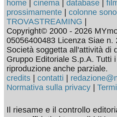
home
|
cinema
|
database
|
fil
prossimamente
|
colonne sono
TROVASTREAMING
|
Copyright© 2000 - 2026 MYmov
05056400483 Licenza Siae n. 
Società soggetta all'attività d
Gruppo Editoriale S.p.A. Tutti i d
riproduzione anche parziale.
credits
|
contatti
|
redazione@m
Normativa sulla privacy
|
Termi
Il riesame e il controllo editor