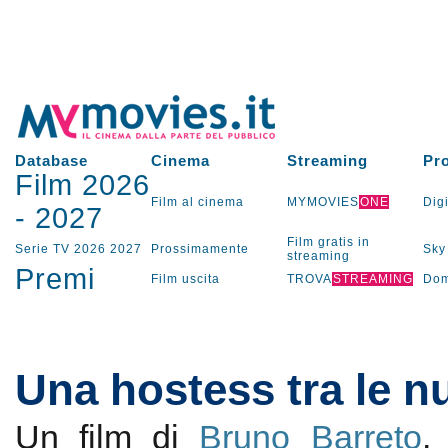
Database
Cinema
Streaming
Pr
Film 2026
Film al cinema
MYMOVIES
ONE
Digi
-
2027
Film gratis in
Serie TV
2026
2027
Prossimamente
Sky
streaming
Premi
Film uscita
TROVA
STREAMING
Dom
Una hostess tra le n
Un film di
Bruno Barreto
.