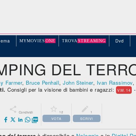
nema
Dvd
MYMOVIE
S
ONE
TROV
A
STREAMING
MPING DEL TERR
y Farmer
,
Bruce Penhall
,
John Steiner
,
Ivan Rassimov
Consigli per la visione di bambini e ragazzi:
ti.
V.M. 14



12
1
Condividi
VOTA
SCRIVI

è disponibile a
Noleggio
e in
Digital 