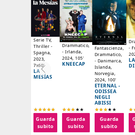
Serie TV,
Dr
Drammatico,
Thriller -
- F
Fantascienza,
- Irlanda,
Spagna,
20
Drammatico,
2024, 105'
2023,
LA
- Danimarca,
KNEECAP
DI
7x60'
Islanda,
LA
Norvegia,
MESÍAS
2024, 100'
ETERNAL -
ODISSEA
NEGLI
ABISSI
Guarda
Guarda
Guarda
subito
subito
subito