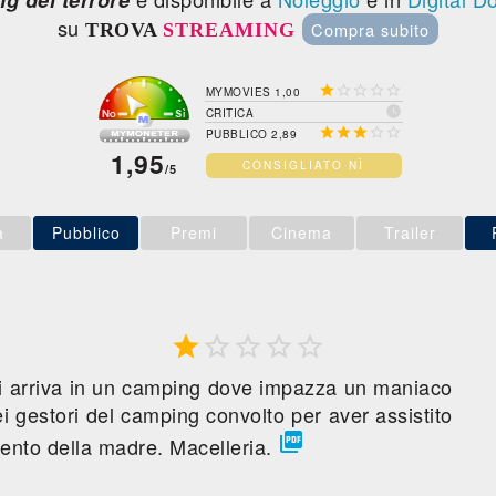
g del terrore
su
Compra subito
TROVA
STREAMING





MYMOVIES 1,00

CRITICA





PUBBLICO 2,89
1,95
CONSIGLIATO NÌ
/5
a
Pubblico
Premi
Cinema
Trailer





i arriva in un camping dove impazza un maniaco
dei gestori del camping convolto per aver assistito

mento della madre. Macelleria.