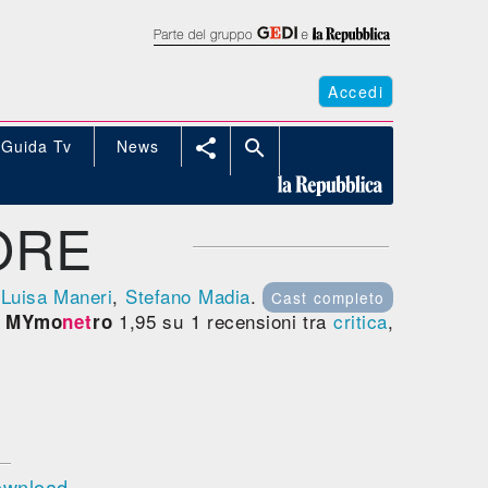
Accedi
Guida Tv
News


ORE
,
Luisa Maneri
,
Stefano Madia
.
Cast completo
-
1,95 su 1 recensioni tra
critica
,
MYmo
net
ro
Download