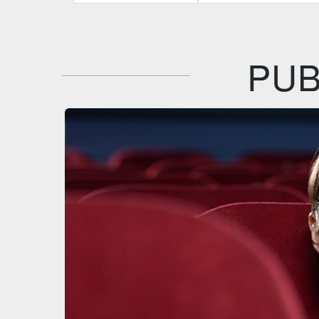
Plaion
IBS
DVD
DVD
IBS
DVD
BR
PUB
Feltrinelli
DVD