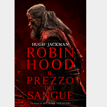
Biografico -
Drammatico
Commedia
Drammati