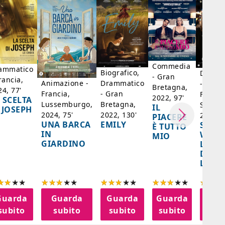
Commedia
ammatico
Biografico,
Dramm
- Gran
rancia,
Drammatico
Animazione -
- Giap
Bretagna,
24, 77'
- Gran
Francia,
Francia
2022, 97'
 SCELTA
Bretagna,
Lussemburgo,
Singap
IL
 JOSEPH
2022, 130'
2024, 75'
2024, 
PIACERE
EMILY
UNA BARCA
SPIRI
È TUTTO
IN
WORL
MIO
GIARDINO
LA FE
DELL
LANT
Guarda
Guarda
Guarda
Guarda
Gua
subito
subito
subito
subito
sub