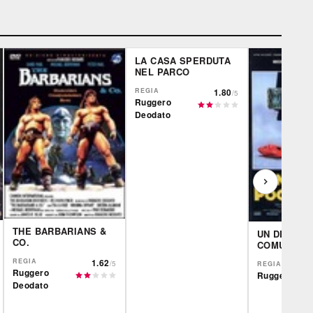
LA CASA SPERDUTA
NEL PARCO
REGIA
1.80
/5
Ruggero
Deodato
THE BARBARIANS &
UN DELITT
CO.
COMUNE
REGIA
1.62
/5
REGIA
Ruggero
Ruggero Deo
Deodato