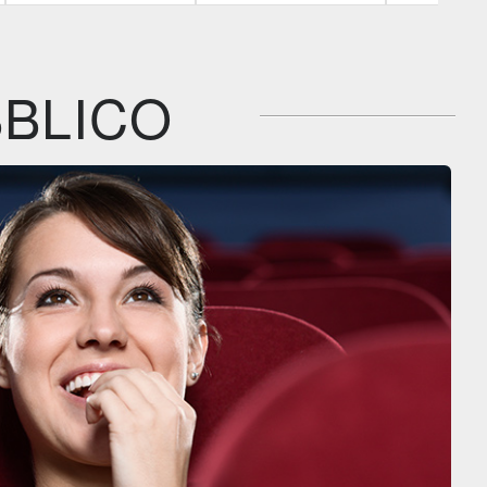
IBS
IBS
IBS
DVD
DVD
BR
Feltrinelli
Feltrinelli
Feltrinelli
DVD
DVD
BLICO