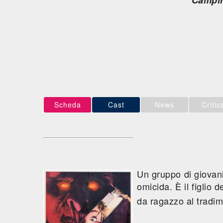
Campin
Scheda
Cast
News
Critic
Un gruppo di giovan
omicida. È il figlio 
da ragazzo al tradi