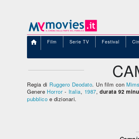

Film
Serie TV
Festival
Ci
CA
Regia di
Ruggero Deodato
. Un film con
Mims
Genere
Horror
-
Italia
,
1987
,
durata 92 minu
pubblico
e dizionari.