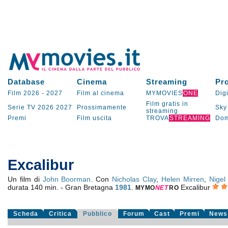
Database
Cinema
Streaming
Pr
Film 2026
-
2027
Film al cinema
MYMOVIES
ONE
Digi
Film gratis in
Serie TV
2026
2027
Prossimamente
Sky
streaming
Premi
Film uscita
TROVA
STREAMING
Dom
Excalibur
Un film di
John Boorman
. Con
Nicholas Clay
,
Helen Mirren
,
Nigel
durata 140 min. - Gran Bretagna
1981
.
Excalibur
MYMO
NE
T
RO
Scheda
Critica
Pubblico
Forum
Cast
Premi
News