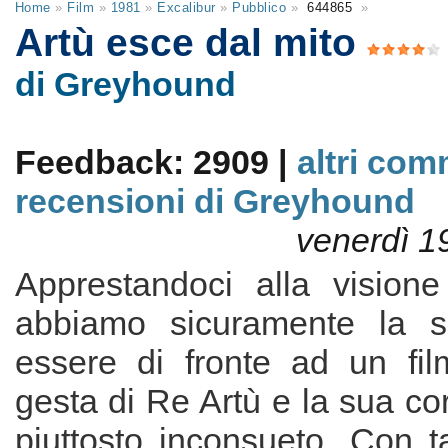
Home
»
Film
»
1981
»
Excalibur
»
Pubblico
»
644865
»
Artù esce dal mito
di Greyhound
Feedback: 2909 |
altri com
recensioni di Greyhound
venerdì 1
Apprestandoci alla visione
abbiamo sicuramente la s
essere di fronte ad un fil
gesta di Re Artù e la sua cor
piuttosto inconsueto. Con t