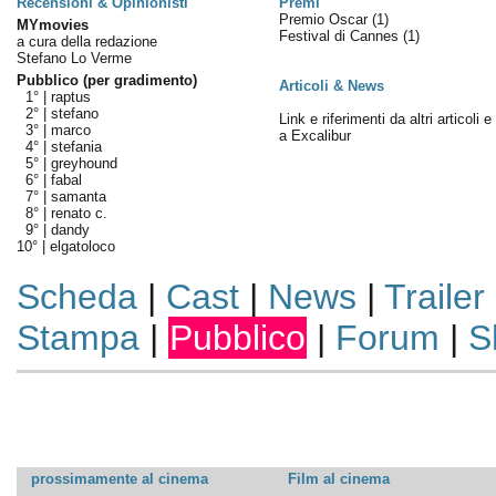
Recensioni & Opinionisti
Premi
Premio Oscar
(1)
MYmovies
Festival di Cannes
(1)
a cura della redazione
Stefano Lo Verme
Pubblico (per gradimento)
Articoli & News
1° |
raptus
2° |
stefano
Link e riferimenti da altri articoli 
3° |
marco
a Excalibur
4° |
stefania
5° |
greyhound
6° |
fabal
7° |
samanta
8° |
renato c.
9° |
dandy
10° |
elgatoloco
Scheda
|
Cast
|
News
|
Trailer
Stampa
|
Pubblico
|
Forum
|
S
prossimamente al cinema
Film al cinema