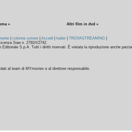
nema »
Altri film in dvd »
mente
|
colonne sonore
|
Accedi
|
trailer
|
TROVASTREAMING
|
icenza Siae n. 2792/I/2742.
ditoriale S.p.A. Tutti i diritti riservati. È vietata la riproduzione anche parzia
ffidati al team di MYmovies e al direttore responsabile.