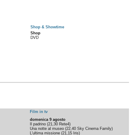
Shop & Showtime
Shop
DVD
Film in tv
domenica 9 agosto
Il padrino
(
21,30
Rete4
)
Una notte al museo
(
22,40
Sky Cinema Family
)
L'ultima missione
(
21,15
Iris
)