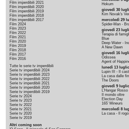
Film imperdibili 2021
Hokum
Film imperdibili 2020
giovedì 30 lugl
Film imperdibili 2019
Kim Novak's Ver
Film imperdibili 2018
Film imperdibili 2017
mercoledì 29 lu
Film 2024
Spider-Man - B
Film 2023
giovedì 23 lugl
Film 2022
Terapia di famigl
Film 2021
Blue
Film 2020
Deep Water - Inc
Film 2019
A New Dawn
Film 2018
giovedì 16 lugl
Film 2017
Odissea
Film 2016
Agent of Happine
Tutte le serie tv imperdibili
lunedì 13 lugli
Serie tv imperdibili 2024
Lupin III - Il cas
Serie tv imperdibili 2023
La casa dalle fi
Serie tv imperdibili 2022
The Doors
Serie tv imperdibili 2021
giovedì 9 lugli
Serie tv imperdibili 2020
L'Hangar Rosso
Serie tv imperdibili 2019
Il mondo oltre
Serie tv 2024
Election Day
Serie tv 2023
165' Mineurs
Serie tv 2022
Serie tv 2021
mercoledì 8 lug
Serie tv 2020
La casa - Il rog
Serie tv 2019
Altri coming soon