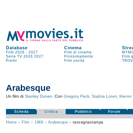
Database
Cinema
Stre
Film 2026
-
2027
Film al cinema
MYMO
Serie TV
2026
2027
Prossimamente
Film 
Premi
Film uscita
TROV
Arabesque
Un film di
Stanley Donen
. Con
Gregory Peck
,
Sophia Loren
,
Kieron
Scheda
Critica
Pubblico
Forum
Home
»
Film
»
1966
»
Arabesque
»
rassegnastampa