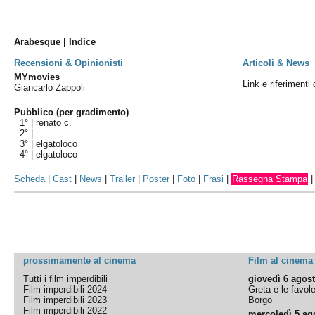
Arabesque | Indice
Recensioni & Opinionisti
Articoli & News
MYmovies
Link e riferimenti
Giancarlo Zappoli
Pubblico (per gradimento)
1° |
renato c.
2° |
3° |
elgatoloco
4° |
elgatoloco
Scheda
|
Cast
|
News
|
Trailer
|
Poster
|
Foto
|
Frasi
|
Rassegna Stampa
prossimamente al cinema
Film al cinema
Tutti i film imperdibili
giovedì 6 agos
Film imperdibili 2024
Greta e le favol
Film imperdibili 2023
Borgo
Film imperdibili 2022
mercoledì 5 ag