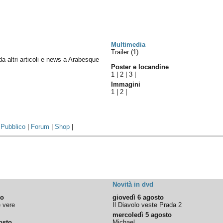
Multimedia
Trailer (1)
 da altri articoli e news a Arabesque
Poster e locandine
1
|
2
|
3
|
Immagini
1
|
2
|
|
Pubblico
|
Forum
|
Shop
|
Novità in dvd
to
giovedì 6 agosto
e vere
Il Diavolo veste Prada 2
mercoledì 5 agosto
osto
Michael