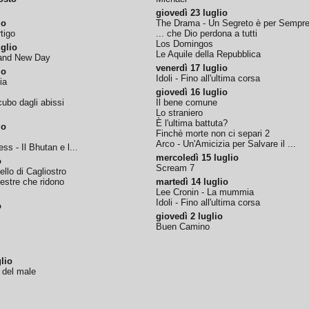
giovedì 23 luglio
io
The Drama - Un Segreto è per Sempr
tigo
... che Dio perdona a tutti
Los Domingos
glio
Le Aquile della Repubblica
rand New Day
venerdì 17 luglio
io
Idoli - Fino all'ultima corsa
ia
giovedì 16 luglio
ubo dagli abissi
Il bene comune
Lo straniero
È l'ultima battuta?
io
Finchè morte non ci separi 2
Arco - Un'Amicizia per Salvare il ...
ss - Il Bhutan e l...
mercoledì 15 luglio
o
Scream 7
tello di Cagliostro
nestre che ridono
martedì 14 luglio
Lee Cronin - La mummia
Idoli - Fino all'ultima corsa
o
giovedì 2 luglio
Buen Camino
lio
o del male