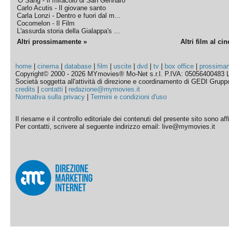
'O Sang - Il miracolo di San Gennaro
Carlo Acutis - Il giovane santo
Carla Lonzi - Dentro e fuori dal m...
Cocomelon - Il Film
L'assurda storia della Gialappa's ...
Altri prossimamente »
Altri film al ci
home
|
cinema
|
database
|
film
|
uscite
|
dvd
|
tv
|
box office
|
prossima
Copyright© 2000 - 2026 MYmovies® Mo-Net s.r.l. P.IVA: 05056400483 L
Società soggetta all'attività di direzione e coordinamento di GEDI Gruppo E
credits
|
contatti
|
redazione@mymovies.it
Normativa sulla privacy
|
Termini e condizioni d'uso
Il riesame e il controllo editoriale dei contenuti del presente sito sono a
Per contatti, scrivere al seguente indirizzo email: live@mymovies.it