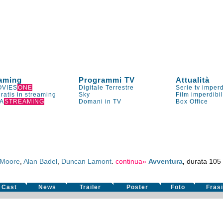
aming
Programmi TV
Attualità
VIES
ONE
Digitale Terrestre
Serie tv imperd
gratis in streaming
Sky
Film imperdibi
A
STREAMING
Domani in TV
Box Office
 Moore
,
Alan Badel
,
Duncan Lamont
.
continua»
Avventura
,
durata 105
Cast
News
Trailer
Poster
Foto
Fras