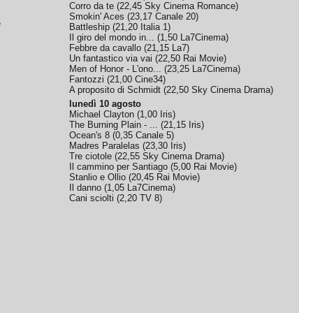
Corro da te
(
22,45
Sky Cinema Romance
)
Smokin' Aces
(
23,17
Canale 20
)
e
Battleship
(
21,20
Italia 1
)
Il giro del mondo in...
(
1,50
La7Cinema
)
Febbre da cavallo
(
21,15
La7
)
Un fantastico via vai
(
22,50
Rai Movie
)
Men of Honor - L'ono...
(
23,25
La7Cinema
)
Fantozzi
(
21,00
Cine34
)
A proposito di Schmidt
(
22,50
Sky Cinema Drama
)
lunedì 10 agosto
Michael Clayton
(
1,00
Iris
)
The Burning Plain - ...
(
21,15
Iris
)
Ocean's 8
(
0,35
Canale 5
)
Madres Paralelas
(
23,30
Iris
)
Tre ciotole
(
22,55
Sky Cinema Drama
)
Il cammino per Santiago
(
5,00
Rai Movie
)
Stanlio e Ollio
(
20,45
Rai Movie
)
Il danno
(
1,05
La7Cinema
)
Cani sciolti
(
2,20
TV 8
)