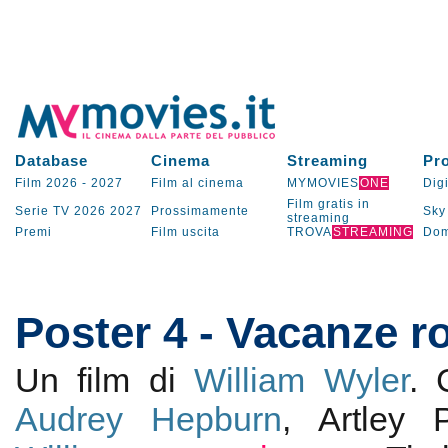
Database
Cinema
Streaming
Pr
Film 2026
-
2027
Film al cinema
MYMOVIES
ONE
Digi
Film gratis in
Serie TV
2026
2027
Prossimamente
Sky
streaming
Premi
Film uscita
TROVA
STREAMING
Dom
Poster 4 - Vacanze 
Un film di
William Wyler
.
Audrey Hepburn
, Artley 