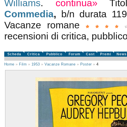
Williams
.
continua»
Tit
Commedia
,
b/n durata 1
Vacanze romane
recensioni di critica, pubblico
Scheda
Critica
Pubblico
Forum
Cast
Premi
News
Home
»
Film
»
1953
»
Vacanze Romane
»
Poster
»
4