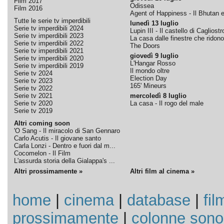
Film 2017
Odissea
Film 2016
Agent of Happiness - Il Bhutan e 
Tutte le serie tv imperdibili
lunedì 13 luglio
Serie tv imperdibili 2024
Lupin III - Il castello di Cagliostr
Serie tv imperdibili 2023
La casa dalle finestre che ridono
Serie tv imperdibili 2022
The Doors
Serie tv imperdibili 2021
giovedì 9 luglio
Serie tv imperdibili 2020
L'Hangar Rosso
Serie tv imperdibili 2019
Il mondo oltre
Serie tv 2024
Election Day
Serie tv 2023
165' Mineurs
Serie tv 2022
Serie tv 2021
mercoledì 8 luglio
Serie tv 2020
La casa - Il rogo del male
Serie tv 2019
Altri coming soon
'O Sang - Il miracolo di San Gennaro
Carlo Acutis - Il giovane santo
Carla Lonzi - Dentro e fuori dal m...
Cocomelon - Il Film
L'assurda storia della Gialappa's ...
Altri prossimamente »
Altri film al cinema »
home
|
cinema
|
database
|
fil
prossimamente
|
colonne sono