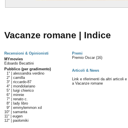
Vacanze romane | Indice
Recensioni & Opinionisti
Premi
Premio Oscar
(16)
MYmovies
Edoardo Becattini
Pubblico (per gradimento)
Articoli & News
1° |
alessandra verdino
2° |
camilla
Link e riferimenti da altri articoli 
3° |
riccardo-87
a Vacanze romane
4° |
mondolariano
5° |
luigi chierico
6° |
minnie
7° |
renato c.
8° |
lady libro
9° |
emmylemmon xd
10° |
samanta
11° |
eugen
12° |
paolomiki