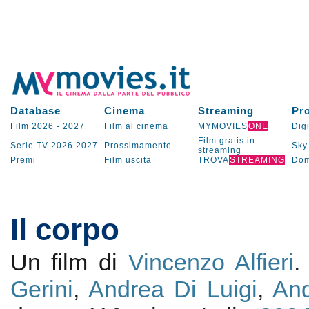
Database
Cinema
Streaming
Pr
Film 2026
-
2027
Film al cinema
MYMOVIES
ONE
Digi
Film gratis in
Serie TV
2026
2027
Prossimamente
Sky
streaming
Premi
Film uscita
TROVA
STREAMING
Dom
Il corpo
Un film di
Vincenzo Alfieri
.
Gerini
,
Andrea Di Luigi
,
And