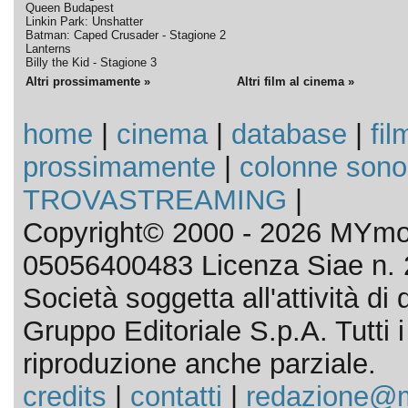
Queen Budapest
Linkin Park: Unshatter
Batman: Caped Crusader - Stagione 2
Lanterns
Billy the Kid - Stagione 3
Altri prossimamente »
Altri film al cinema »
home
|
cinema
|
database
|
fil
prossimamente
|
colonne sono
TROVASTREAMING
|
Copyright© 2000 - 2026 MYmov
05056400483 Licenza Siae n. 
Società soggetta all'attività d
Gruppo Editoriale S.p.A. Tutti i d
riproduzione anche parziale.
credits
|
contatti
|
redazione@m