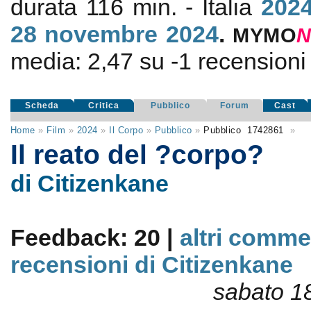
durata 116 min. - Italia
202
28
novembre 2024
.
MYMO
N
media:
2,47
su
-1
recensioni d
Scheda
Critica
Pubblico
Forum
Cast
Home
»
Film
»
2024
»
Il Corpo
»
Pubblico
»
Pubblico
1742861
»
Il reato del ?corpo?
di Citizenkane
Feedback: 20 |
altri comme
recensioni di Citizenkane
sabato 1