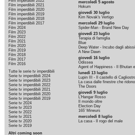
Film imperdibili 2022
mercoledì 5 agosto
Film imperdibili 2021
Hokum
Film imperdibili 2020
giovedì 30 luglio
Film imperdibili 2019
Kim Novak's Vertigo
Film imperdibili 2018
Film imperdibili 2017
mercoledì 29 luglio
Film 2024
Spider-Man - Brand New Day
Film 2023
giovedì 23 luglio
Film 2022
Terapia di famiglia
Film 2021
Blue
Film 2020
Deep Water - Incubo dagli abissi
Film 2019
A New Dawn
Film 2018
giovedì 16 luglio
Film 2017
Odissea
Film 2016
Agent of Happiness - Il Bhutan e 
Tutte le serie tv imperdibili
lunedì 13 luglio
Serie tv imperdibili 2024
Lupin III - Il castello di Cagliostr
Serie tv imperdibili 2023
La casa dalle finestre che ridono
Serie tv imperdibili 2022
The Doors
Serie tv imperdibili 2021
giovedì 9 luglio
Serie tv imperdibili 2020
L'Hangar Rosso
Serie tv imperdibili 2019
Il mondo oltre
Serie tv 2024
Election Day
Serie tv 2023
165' Mineurs
Serie tv 2022
Serie tv 2021
mercoledì 8 luglio
Serie tv 2020
La casa - Il rogo del male
Serie tv 2019
Altri coming soon