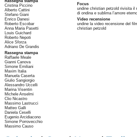
Rassegna stampa
Focus
Cristina Piccino
undine christian petzold rivisita il
Alberto Cattini
di ondina e sublima l’amore etern
Stefano Giani
Enrico Danesi
Video recensione
Roberto Escobar
undine la video recensione del fil
Anna Maria Pasetti
christian petzold
Louis Guichard
Roberto Nepoti
Alice Sforza
Adriano De Grandis
Rassegna stampa
Raffaele Meale
Gianni Canova
Simone Emiliani
Maxim Italia
Manuela Caserta
Giulio Sangiorgio
Alessandro Uccelli
Marina Visentin
Michele Anselmi
Clio Nicastro
Massimo Lastrucci
Matteo Galli
Daniela Ceselli
Eugenio Arcidiacono
Simone Porrovecchio
Massimo Causo