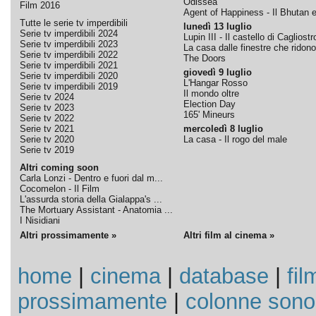
Odissea
Film 2016
Agent of Happiness - Il Bhutan e 
Tutte le serie tv imperdibili
lunedì 13 luglio
Serie tv imperdibili 2024
Lupin III - Il castello di Cagliostr
Serie tv imperdibili 2023
La casa dalle finestre che ridono
Serie tv imperdibili 2022
The Doors
Serie tv imperdibili 2021
giovedì 9 luglio
Serie tv imperdibili 2020
L'Hangar Rosso
Serie tv imperdibili 2019
Il mondo oltre
Serie tv 2024
Election Day
Serie tv 2023
165' Mineurs
Serie tv 2022
Serie tv 2021
mercoledì 8 luglio
Serie tv 2020
La casa - Il rogo del male
Serie tv 2019
Altri coming soon
Carla Lonzi - Dentro e fuori dal m...
Cocomelon - Il Film
L'assurda storia della Gialappa's ...
The Mortuary Assistant - Anatomia ...
I Nisidiani
Altri prossimamente »
Altri film al cinema »
home
|
cinema
|
database
|
fil
prossimamente
|
colonne sono