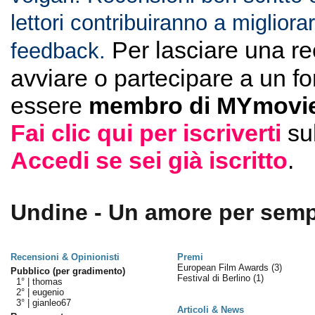
lettori contribuiranno a migliorar
Per lasciare una r
feedback.
avviare o partecipare a un f
essere
membro di MYmovie
Fai clic qui per iscriverti
su
Accedi se sei già iscritto
.
Undine - Un amore per sempr
Recensioni & Opinionisti
Premi
European Film Awards
(3)
Pubblico (per gradimento)
Festival di Berlino
(1)
1° |
thomas
2° |
eugenio
3° |
gianleo67
Articoli & News