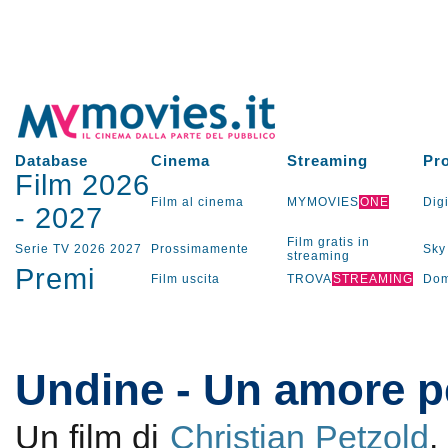
Database
Cinema
Streaming
Pr
Film 2026
Film al cinema
MYMOVIES
ONE
Digi
-
2027
Film gratis in
Serie TV
2026
2027
Prossimamente
Sky
streaming
Premi
Film uscita
TROVA
STREAMING
Dom
Undine - Un amore p
Un film di
Christian Petzold
.