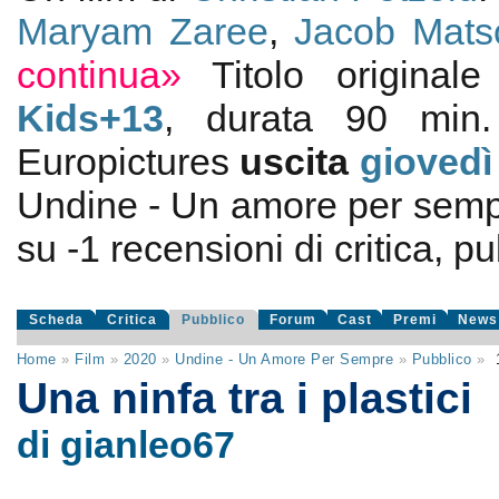
Maryam Zaree
,
Jacob Mats
continua»
Titolo original
Kids+13
, durata 90 min
Europictures
uscita
giovedì
Undine - Un amore per sem
su
-1
recensioni di critica, pu
Scheda
Critica
Pubblico
Forum
Cast
Premi
News
Home
»
Film
»
2020
»
Undine - Un Amore Per Sempre
»
Pubblico
»
Una ninfa tra i plastici
di gianleo67