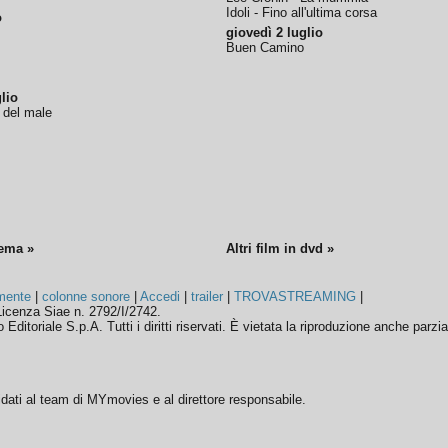
Idoli - Fino all'ultima corsa
o
giovedì 2 luglio
Buen Camino
lio
o del male
nema »
Altri film in dvd »
mente
|
colonne sonore
|
Accedi
|
trailer
|
TROVASTREAMING
|
icenza Siae n. 2792/I/2742.
ditoriale S.p.A. Tutti i diritti riservati. È vietata la riproduzione anche parzia
ffidati al team di MYmovies e al direttore responsabile.