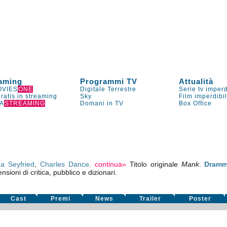
aming
Programmi TV
Attualità
VIES
ONE
Digitale Terrestre
Serie tv imperd
gratis in streaming
Sky
Film imperdibi
A
STREAMING
Domani in TV
Box Office
a Seyfried
,
Charles Dance
.
continua»
Titolo originale
Mank
.
Dramm
nsioni di critica, pubblico e dizionari.
Cast
Premi
News
Trailer
Poster