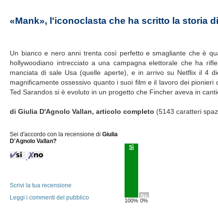
«Mank», l'iconoclasta che ha scritto la storia 
Un bianco e nero anni trenta così perfetto e smagliante che è q
hollywoodiano intrecciato a una campagna elettorale che ha rifle
manciata di sale Usa (quelle aperte), e in arrivo su Netflix il 4
magnificamente ossessivo quanto i suoi film e il lavoro dei pionieri de
Ted Sarandos si è evoluto in un progetto che Fincher aveva in cantie
di Giulia D'Agnolo Vallan, articolo completo
(5143 caratteri spaz
Sei d'accordo con la recensione di
Giulia
D'Agnolo Vallan?
Sì
Scrivi la tua recensione
No
Leggi i commenti del pubblico
100%
0%