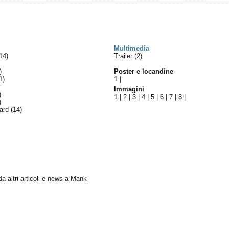
Multimedia
14)
Trailer (2)
)
Poster e locandine
1)
1
|
Immagini
)
1
|
2
|
3
|
4
|
5
|
6
|
7
|
8
|
)
ward
(14)
 da altri articoli e news a Mank