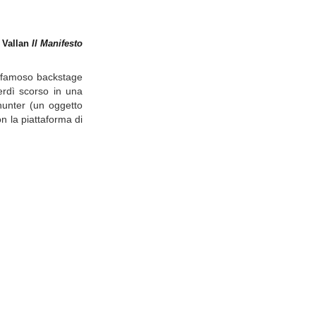
o Vallan
Il Manifesto
n famoso backstage
erdì scorso in una
hunter (un oggetto
on la piattaforma di