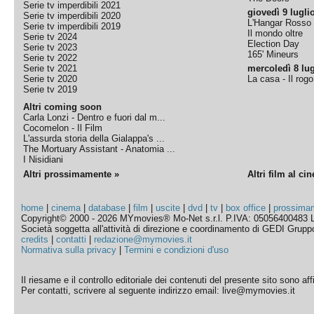
Serie tv imperdibili 2021
giovedì 9 lugli
Serie tv imperdibili 2020
L'Hangar Rosso
Serie tv imperdibili 2019
Il mondo oltre
Serie tv 2024
Election Day
Serie tv 2023
165' Mineurs
Serie tv 2022
Serie tv 2021
mercoledì 8 lug
Serie tv 2020
La casa - Il rog
Serie tv 2019
Altri coming soon
Carla Lonzi - Dentro e fuori dal m...
Cocomelon - Il Film
L'assurda storia della Gialappa's ...
The Mortuary Assistant - Anatomia ...
I Nisidiani
Altri prossimamente »
Altri film al ci
home
|
cinema
|
database
|
film
|
uscite
|
dvd
|
tv
|
box office
|
prossima
Copyright© 2000 - 2026 MYmovies® Mo-Net s.r.l. P.IVA: 05056400483 L
Società soggetta all'attività di direzione e coordinamento di GEDI Gruppo E
credits
|
contatti
|
redazione@mymovies.it
Normativa sulla privacy
|
Termini e condizioni d'uso
Il riesame e il controllo editoriale dei contenuti del presente sito sono a
Per contatti, scrivere al seguente indirizzo email: live@mymovies.it