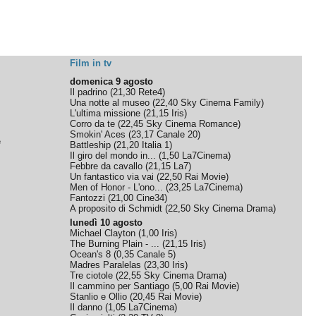
Film in tv
domenica 9 agosto
Il padrino
(
21,30
Rete4
)
Una notte al museo
(
22,40
Sky Cinema Family
)
L'ultima missione
(
21,15
Iris
)
Corro da te
(
22,45
Sky Cinema Romance
)
Smokin' Aces
(
23,17
Canale 20
)
e
Battleship
(
21,20
Italia 1
)
Il giro del mondo in...
(
1,50
La7Cinema
)
Febbre da cavallo
(
21,15
La7
)
Un fantastico via vai
(
22,50
Rai Movie
)
Men of Honor - L'ono...
(
23,25
La7Cinema
)
Fantozzi
(
21,00
Cine34
)
A proposito di Schmidt
(
22,50
Sky Cinema Drama
)
lunedì 10 agosto
Michael Clayton
(
1,00
Iris
)
The Burning Plain - ...
(
21,15
Iris
)
Ocean's 8
(
0,35
Canale 5
)
Madres Paralelas
(
23,30
Iris
)
Tre ciotole
(
22,55
Sky Cinema Drama
)
Il cammino per Santiago
(
5,00
Rai Movie
)
Stanlio e Ollio
(
20,45
Rai Movie
)
Il danno
(
1,05
La7Cinema
)