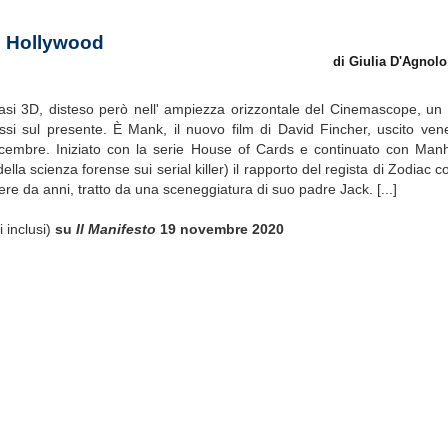
di Hollywood
di Giulia D'Agnol
uasi 3D, disteso però nell' ampiezza orizzontale del Cinemascope, u
ssi sul presente. È Mank, il nuovo film di David Fincher, uscito ven
 dicembre. Iniziato con la serie House of Cards e continuato con Man
lla scienza forense sui serial killer) il rapporto del regista di Zodiac c
re da anni, tratto da una sceneggiatura di suo padre Jack. [...]
i inclusi)
su
Il Manifesto
19 novembre 2020