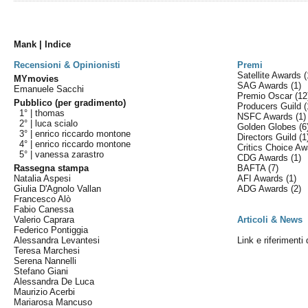
Mank | Indice
Recensioni & Opinionisti
Premi
Satellite Awards
(
MYmovies
SAG Awards
(1)
Emanuele Sacchi
Premio Oscar
(12
Pubblico (per gradimento)
Producers Guild
(
1° |
thomas
NSFC Awards
(1)
2° |
luca scialo
Golden Globes
(6
3° |
enrico riccardo montone
Directors Guild
(1
4° |
enrico riccardo montone
Critics Choice A
5° |
vanessa zarastro
CDG Awards
(1)
Rassegna stampa
BAFTA
(7)
Natalia Aspesi
AFI Awards
(1)
Giulia D'Agnolo Vallan
ADG Awards
(2)
Francesco Alò
Fabio Canessa
Valerio Caprara
Articoli & News
Federico Pontiggia
Alessandra Levantesi
Link e riferimenti
Teresa Marchesi
Serena Nannelli
Stefano Giani
Alessandra De Luca
Maurizio Acerbi
Mariarosa Mancuso