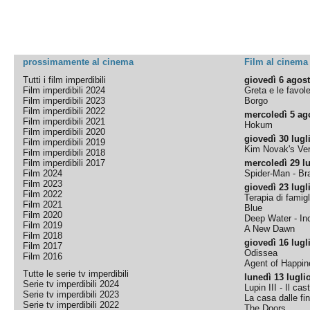
prossimamente al cinema
Film al cinema
Tutti i film imperdibili
giovedì 6 agos
Film imperdibili 2024
Greta e le favol
Film imperdibili 2023
Borgo
Film imperdibili 2022
mercoledì 5 ag
Film imperdibili 2021
Hokum
Film imperdibili 2020
giovedì 30 lugl
Film imperdibili 2019
Kim Novak's Ver
Film imperdibili 2018
Film imperdibili 2017
mercoledì 29 lu
Film 2024
Spider-Man - B
Film 2023
giovedì 23 lugl
Film 2022
Terapia di famigl
Film 2021
Blue
Film 2020
Deep Water - Inc
Film 2019
A New Dawn
Film 2018
giovedì 16 lugl
Film 2017
Odissea
Film 2016
Agent of Happine
Tutte le serie tv imperdibili
lunedì 13 lugli
Serie tv imperdibili 2024
Lupin III - Il cas
Serie tv imperdibili 2023
La casa dalle fi
Serie tv imperdibili 2022
The Doors