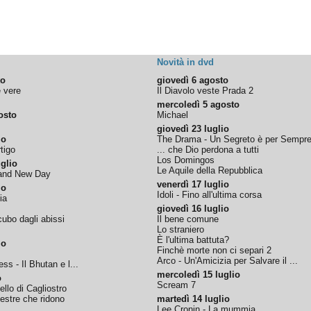
Novità in dvd
to
giovedì 6 agosto
e vere
Il Diavolo veste Prada 2
mercoledì 5 agosto
osto
Michael
giovedì 23 luglio
io
The Drama - Un Segreto è per Sempr
tigo
... che Dio perdona a tutti
Los Domingos
glio
Le Aquile della Repubblica
rand New Day
venerdì 17 luglio
io
Idoli - Fino all'ultima corsa
ia
giovedì 16 luglio
ubo dagli abissi
Il bene comune
Lo straniero
È l'ultima battuta?
io
Finchè morte non ci separi 2
Arco - Un'Amicizia per Salvare il ...
ss - Il Bhutan e l...
mercoledì 15 luglio
o
Scream 7
tello di Cagliostro
nestre che ridono
martedì 14 luglio
Lee Cronin - La mummia