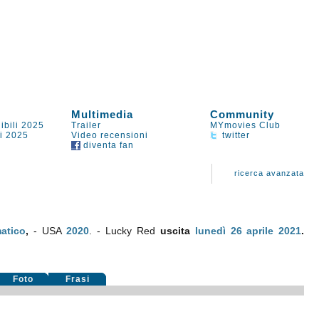
Multimedia
Community
ibili 2025
Trailer
MYmovies Club
li 2025
Video recensioni
twitter
diventa fan
ricerca avanzata
atico
,
- USA
2020
. - Lucky Red
uscita
lunedì 26
aprile 2021
.
Foto
Frasi