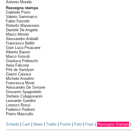
Antonio Monda
Rassegna stampa
Gabriele Porro
Valerio Sammarco
Fabio Ferzetti
Roberto Manassero
Daniele De Angelis
Marco Minniti
Alessandro Aniballi
Francesco Belliti
Gian Luca Pisacane
Alberto Baroni
Marco Grosoli
Gianluca Pelleschi
Ilaria Falcone
Phil de Semlyen
Gianni Canova
Michele Anselmi
Francesca Monti
Alessandro De Simone
Giovanni Spagnoletti
Stefano Colagiovanni
Leonardo Gandini
Lorenzo Rossi
Federico Pedroni
Pietro Masciullo
Scheda
|
Cast
|
News
|
Trailer
|
Poster
|
Foto
|
Frasi
|
Rassegna Stampa