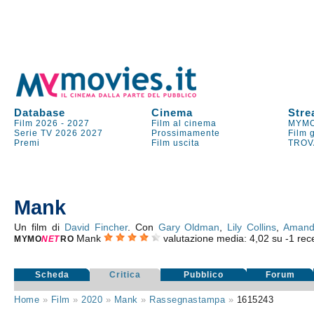
Database
Cinema
Stre
Film 2026
-
2027
Film al cinema
MYMO
Serie TV
2026
2027
Prossimamente
Film 
Premi
Film uscita
TROV
Mank
Un film di
David Fincher
. Con
Gary Oldman
,
Lily Collins
,
Amand
Mank
valutazione media:
4,02
su
-1
rece
MYMO
NE
T
RO
Scheda
Critica
Pubblico
Forum
Home
»
Film
»
2020
»
Mank
»
Rassegnastampa
»
1615243