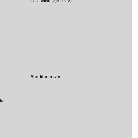
Cani sciolti
(
2,20
TV 8
)
Altri film in tv »
le.