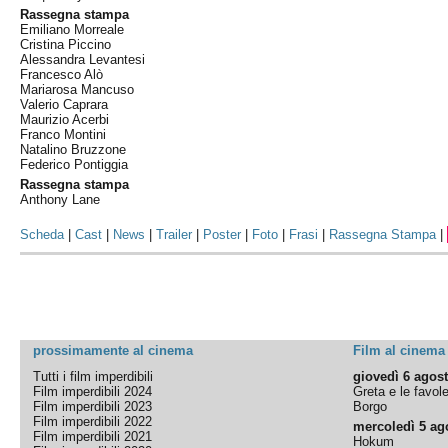
Rassegna stampa
Emiliano Morreale
Cristina Piccino
Alessandra Levantesi
Francesco Alò
Mariarosa Mancuso
Valerio Caprara
Maurizio Acerbi
Franco Montini
Natalino Bruzzone
Federico Pontiggia
Rassegna stampa
Anthony Lane
Scheda
|
Cast
|
News
|
Trailer
|
Poster
|
Foto
|
Frasi
|
Rassegna Stampa
|
prossimamente al cinema
Film al cinema
Tutti i film imperdibili
giovedì 6 agos
Film imperdibili 2024
Greta e le favol
Film imperdibili 2023
Borgo
Film imperdibili 2022
mercoledì 5 ag
Film imperdibili 2021
Hokum