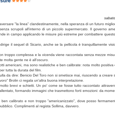
isure
sabat
raversare "la linea" clandestinamente, nella speranza di un futuro miglio
re senza scrupoli all'interno di un piccolo supermercato. Il governo am
scende in campo applicando le misure più estreme per combattere quest
dirige il sequel di Sicario, anche se la pellicola è tranquillamente vis
 non troppo complessa e la vicenda viene raccontata senza mezze misu
 molta gente ne è all'oscuro.
i americani, ma sono realistiche e ben calibrate: nota molto positiva 
r tutta la durata del film.
i nulla da dire: Benicio Del Toro non si smetisce mai, riuscendo a creare
voro" Brolin ci regala un'altra buona interpretazione.
molto brevi e schietti. Un po' come se fosse tutto raccontato attraver
 rallentato, formando immagini che trasmettono forti emozioni: da momen
 ben calibrato e non troppo "americanizzato", dove posso fermament
 pubblico. Complimenti al regista Sollima, davvero.