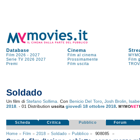
Database
Cinema
Stre
Film 2026
-
2027
Film al cinema
MYMO
Serie TV
2026
2027
Prossimamente
Film 
Premi
Film uscita
TROV
Soldado
Un film di
Stefano Sollima
. Con
Benicio Del Toro
,
Josh Brolin
,
Isabe
2018
. - 01 Distribution
uscita
giovedì 18
ottobre 2018
.
MYMO
NE
T
Scheda
Critica
Pubblico
Forum
Home
»
Film
»
2018
»
Soldado
»
Pubblico
»
908085
»