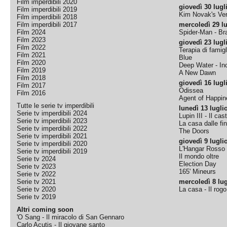
Film imperdibili 2020
giovedì 30 lugl
Film imperdibili 2019
Kim Novak's Ver
Film imperdibili 2018
Film imperdibili 2017
mercoledì 29 lu
Film 2024
Spider-Man - B
Film 2023
giovedì 23 lugl
Film 2022
Terapia di famigl
Film 2021
Blue
Film 2020
Deep Water - Inc
Film 2019
A New Dawn
Film 2018
giovedì 16 lugl
Film 2017
Odissea
Film 2016
Agent of Happine
Tutte le serie tv imperdibili
lunedì 13 lugli
Serie tv imperdibili 2024
Lupin III - Il cas
Serie tv imperdibili 2023
La casa dalle fi
Serie tv imperdibili 2022
The Doors
Serie tv imperdibili 2021
giovedì 9 lugli
Serie tv imperdibili 2020
L'Hangar Rosso
Serie tv imperdibili 2019
Il mondo oltre
Serie tv 2024
Election Day
Serie tv 2023
165' Mineurs
Serie tv 2022
Serie tv 2021
mercoledì 8 lug
Serie tv 2020
La casa - Il rog
Serie tv 2019
Altri coming soon
'O Sang - Il miracolo di San Gennaro
Carlo Acutis - Il giovane santo