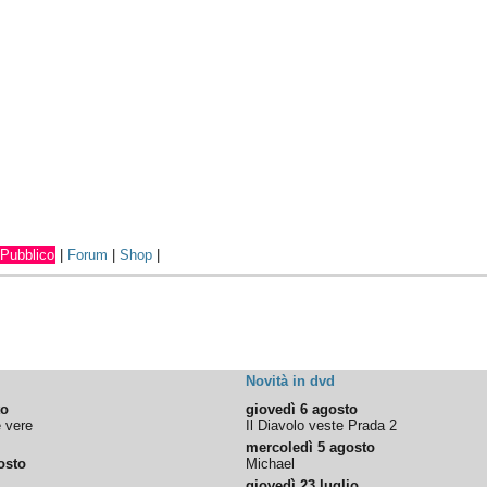
Pubblico
|
Forum
|
Shop
|
Novità in dvd
to
giovedì 6 agosto
e vere
Il Diavolo veste Prada 2
mercoledì 5 agosto
osto
Michael
giovedì 23 luglio