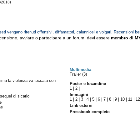
2/2018)
esti vengano ritenuti offensivi, diffamatori, calunniosi e volgari. Recensioni be
ecensione, avviare o partecipare a un forum, devi essere
membro di M
.
Multimedia
Trailer (3)
llima la violenza va toccata con
Poster e locandine
1
|
2
|
Immagini
l sequel di sicario
1
|
2
|
3
|
4
|
5
|
6
|
7
|
8
|
9
|
10
|
11
|
1
e
Link esterni
ne
Pressbook completo