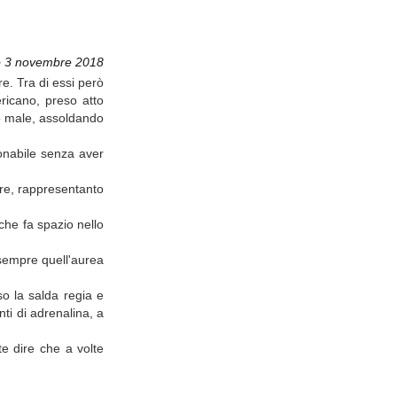
o 3 novembre 2018
re. Tra di essi però
ericano, preso atto
o male, assoldando
ionabile senza aver
re, rappresentanto
che fa spazio nello
 sempre quell'aurea
so la salda regia e
ti di adrenalina, a
e dire che a volte