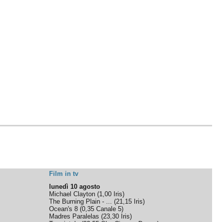
Film in tv
lunedì 10 agosto
Michael Clayton
(
1,00
Iris
)
The Burning Plain - ...
(
21,15
Iris
)
Ocean's 8
(
0,35
Canale 5
)
Madres Paralelas
(
23,30
Iris
)