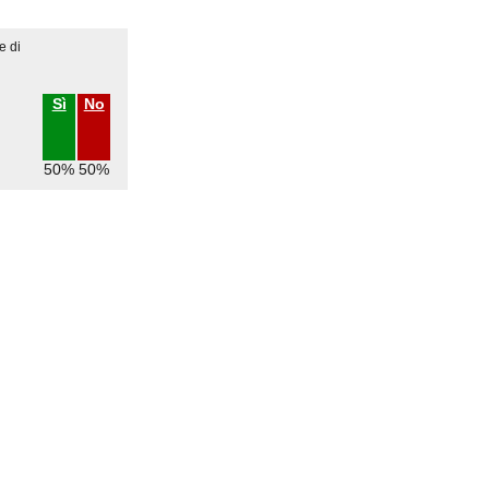
e di
Sì
No
50%
50%