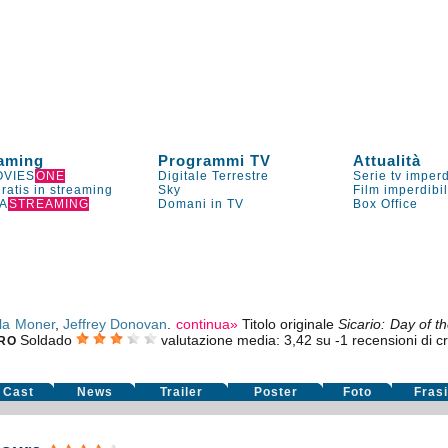
aming
Programmi TV
Attualità
VIES
ONE
Digitale Terrestre
Serie tv imperd
gratis in streaming
Sky
Film imperdibi
A
STREAMING
Domani in TV
Box Office
la Moner
,
Jeffrey Donovan
.
continua»
Titolo originale
Sicario: Day of t
Soldado
valutazione media:
3,42
su
-1
recensioni di cr
RO
Cast
News
Trailer
Poster
Foto
Fras