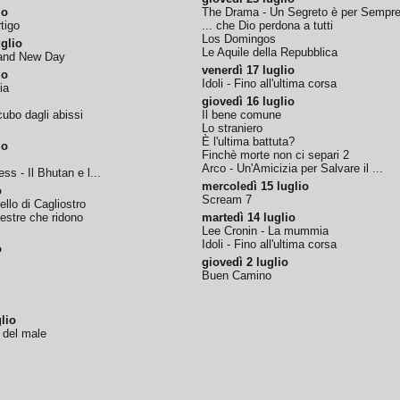
io
The Drama - Un Segreto è per Sempr
tigo
... che Dio perdona a tutti
Los Domingos
glio
Le Aquile della Repubblica
rand New Day
venerdì 17 luglio
io
Idoli - Fino all'ultima corsa
ia
giovedì 16 luglio
ubo dagli abissi
Il bene comune
Lo straniero
È l'ultima battuta?
io
Finchè morte non ci separi 2
Arco - Un'Amicizia per Salvare il ...
ss - Il Bhutan e l...
mercoledì 15 luglio
o
Scream 7
tello di Cagliostro
nestre che ridono
martedì 14 luglio
Lee Cronin - La mummia
Idoli - Fino all'ultima corsa
o
giovedì 2 luglio
Buen Camino
lio
o del male