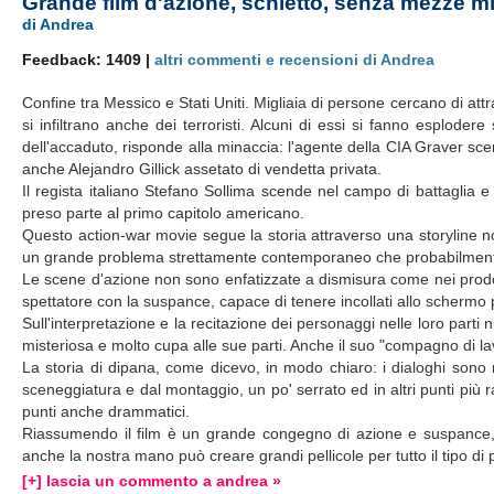
Grande film d'azione, schietto, senza mezze m
di Andrea
Feedback: 1409 |
altri commenti e recensioni di Andrea
Confine tra Messico e Stati Uniti. Migliaia di persone cercano di att
si infiltrano anche dei terroristi. Alcuni di essi si fanno esplode
dell'accaduto, risponde alla minaccia: l'agente della CIA Graver 
anche Alejandro Gillick assetato di vendetta privata.
Il regista italiano Stefano Sollima scende nel campo di battaglia e 
preso parte al primo capitolo americano.
Questo action-war movie segue la storia attraverso una storyline
un grande problema strettamente contemporaneo che probabilmente
Le scene d'azione non sono enfatizzate a dismisura come nei prodott
spettatore con la suspance, capace di tenere incollati allo schermo pe
Sull'interpretazione e la recitazione dei personaggi nelle loro part
misteriosa e molto cupa alle sue parti. Anche il suo "compagno di la
La storia di dipana, come dicevo, in modo chiaro: i dialoghi sono 
sceneggiatura e dal montaggio, un po' serrato ed in altri punti più
punti anche drammatici.
Riassumendo il film è un grande congegno di azione e suspance,
anche la nostra mano può creare grandi pellicole per tutto il tipo di
[+] lascia un commento a andrea »