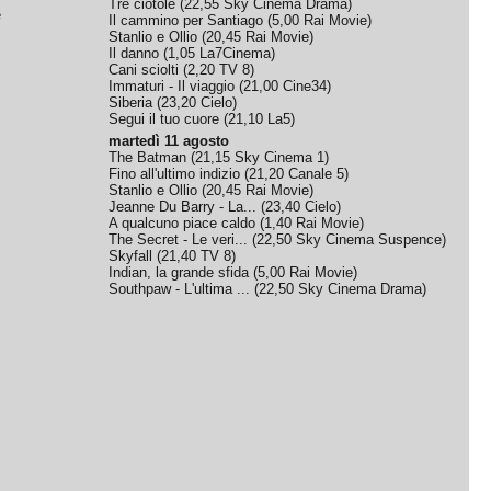
Tre ciotole
(
22,55
Sky Cinema Drama
)
e
Il cammino per Santiago
(
5,00
Rai Movie
)
Stanlio e Ollio
(
20,45
Rai Movie
)
Il danno
(
1,05
La7Cinema
)
Cani sciolti
(
2,20
TV 8
)
Immaturi - Il viaggio
(
21,00
Cine34
)
Siberia
(
23,20
Cielo
)
Segui il tuo cuore
(
21,10
La5
)
martedì 11 agosto
The Batman
(
21,15
Sky Cinema 1
)
Fino all'ultimo indizio
(
21,20
Canale 5
)
Stanlio e Ollio
(
20,45
Rai Movie
)
Jeanne Du Barry - La...
(
23,40
Cielo
)
A qualcuno piace caldo
(
1,40
Rai Movie
)
The Secret - Le veri...
(
22,50
Sky Cinema Suspence
)
Skyfall
(
21,40
TV 8
)
Indian, la grande sfida
(
5,00
Rai Movie
)
Southpaw - L'ultima ...
(
22,50
Sky Cinema Drama
)