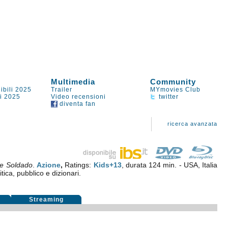
Multimedia
Community
ibili 2025
Trailer
MYmovies Club
li 2025
Video recensioni
twitter
diventa fan
ricerca avanzata
he Soldado
.
Azione
,
Ratings:
Kids+13
, durata 124 min. - USA, Italia
itica, pubblico e dizionari.
i
Streaming