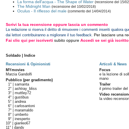
La forma dell'acqua - The Shape of Water
(recensione del 15/0
The Midnight Man
(recensione del 10/02/2018)
Oculus - Il riflesso del male
(commento del 14/04/2014)
Scrivi la tua recensione oppure lascia un commento
La redazione si riserva il diritto di rimuovere i commenti inseriti qualora qu
Per lasciare una r
dai lettori contribuiranno a migliorare il tuo feedback.
Fai clic qui per iscriverti
subito oppure
Accedi se sei già iscritto
Soldado | Indice
Recensioni & Opinionisti
Articoli & News
MYmovies
Focus
Marzia Gandolfi
e la lezione di so
mano
Pubblico (per gradimento)
1° |
samanta
Trailer
2° |
ashtray_bliss
il primo trailer de
3° |
muttley72
Video recension
4° |
gustibus
la video recensio
5° |
andrea
6° |
carlosantoni
7° |
maramaldo
8° |
umberto
9° |
inesperto
10° |
gianleo67
11° |
dandy