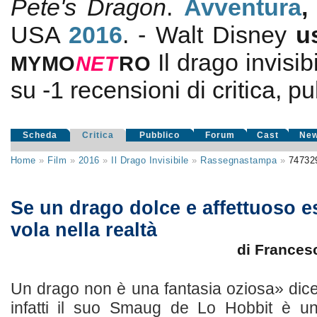
Pete's Dragon
.
Avventura
USA
2016
. - Walt Disney
u
Il drago invisib
MYMO
NE
T
RO
su
-1
recensioni di critica, pu
Scheda
Critica
Pubblico
Forum
Cast
Ne
Home
»
Film
»
2016
»
Il Drago Invisibile
»
Rassegnastampa
»
74732
Se un drago dolce e affettuoso es
vola nella realtà
di Frances
Un drago non è una fantasia oziosa» dice
infatti il suo Smaug de Lo Hobbit è un