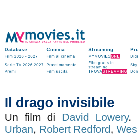
Database
Cinema
Streaming
Pr
Film 2026
-
2027
Film al cinema
MYMOVIES
ONE
Digi
Film gratis in
Serie TV
2026
2027
Prossimamente
Sky
streaming
Premi
Film uscita
TROVA
STREAMING
Dom
Il drago invisibile
Un film di
David Lowery
.
Urban
,
Robert Redford
,
Wes 