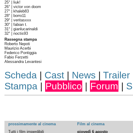
25° |
liuk!
26° |
victor von doom
27° |
khaleb83
28° |
borro11
29° |
veritasxxx
30° |
fabian t.
31° |
gianlucarinaldi
32° |
noctis93
Rassegna stampa
Roberto Nepoti
Maurizio Acerbi
Federico Pontiggia
Fabio Ferzetti
Alessandra Levantesi
Scheda
|
Cast
|
News
|
Trailer
Stampa
|
Pubblico
|
Forum
|
S
prossimamente al cinema
Film al cinema
Tutti i film imperdibili
giovedì 6 agosto