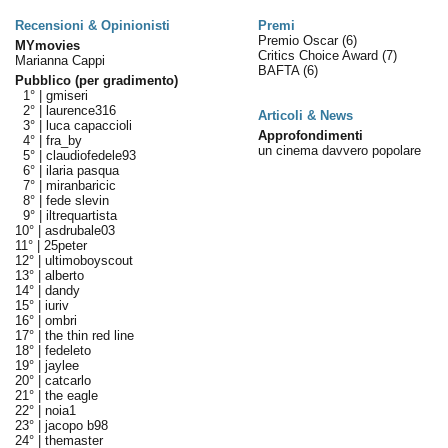
Recensioni & Opinionisti
Premi
Premio Oscar
(6)
MYmovies
Critics Choice Award
(7)
Marianna Cappi
BAFTA
(6)
Pubblico (per gradimento)
1° |
gmiseri
2° |
laurence316
Articoli & News
3° |
luca capaccioli
Approfondimenti
4° |
fra_by
un cinema davvero popolare
5° |
claudiofedele93
6° |
ilaria pasqua
7° |
miranbaricic
8° |
fede slevin
9° |
iltrequartista
10° |
asdrubale03
11° |
25peter
12° |
ultimoboyscout
13° |
alberto
14° |
dandy
15° |
iuriv
16° |
ombri
17° |
the thin red line
18° |
fedeleto
19° |
jaylee
20° |
catcarlo
21° |
the eagle
22° |
noia1
23° |
jacopo b98
24° |
themaster