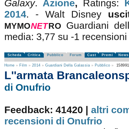
Galaxy
.
Azione
,
Ratings:
2014
. - Walt Disney
usc
Guardiani del
MYMO
NE
T
RO
media:
3,77
su
-1
recensioni d
Scheda
Critica
Pubblico
Forum
Cast
Premi
News
Home
»
Film
»
2014
»
Guardiani Della Galassia
»
Pubblico
»
15899
L''armata Brancaleons
di Onufrio
Feedback: 41420 |
altri co
recensioni di Onufrio