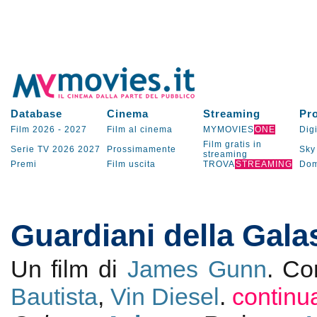
Database
Cinema
Streaming
Pr
Film 2026
-
2027
Film al cinema
MYMOVIES
ONE
Digi
Film gratis in
Serie TV
2026
2027
Prossimamente
Sky
streaming
Premi
Film uscita
TROVA
STREAMING
Dom
Guardiani della Gala
Un film di
James Gunn
. C
Bautista
,
Vin Diesel
.
continu