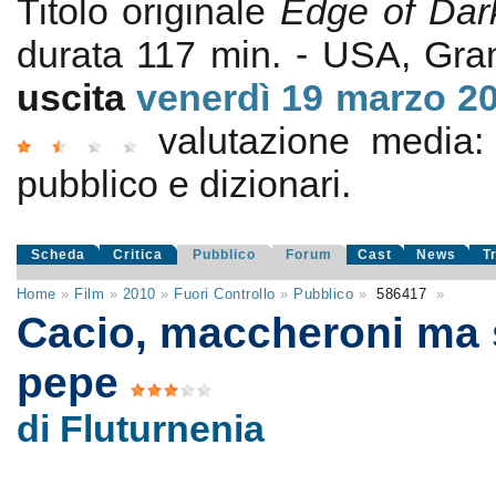
Titolo originale
Edge of Dar
durata 117 min. - USA, Gr
uscita
venerdì 19
marzo 2
valutazione media
pubblico e dizionari.
Scheda
Critica
Pubblico
Forum
Cast
News
T
Home
»
Film
»
2010
»
Fuori Controllo
»
Pubblico
»
586417
»
Cacio, maccheroni ma
pepe
di Fluturnenia