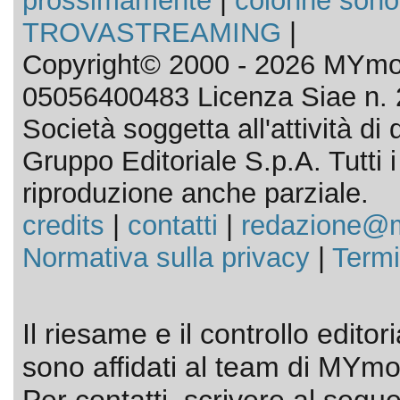
prossimamente
|
colonne sono
TROVASTREAMING
|
Copyright© 2000 - 2026 MYmov
05056400483 Licenza Siae n. 
Società soggetta all'attività d
Gruppo Editoriale S.p.A. Tutti i d
riproduzione anche parziale.
credits
|
contatti
|
redazione@m
Normativa sulla privacy
|
Termi
Il riesame e il controllo editor
sono affidati al team di MYmov