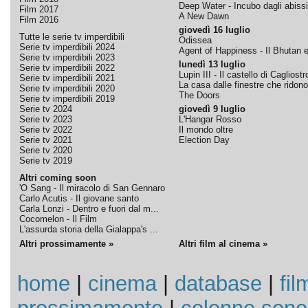
Deep Water - Incubo dagli abissi
Film 2017
A New Dawn
Film 2016
giovedì 16 luglio
Tutte le serie tv imperdibili
Odissea
Serie tv imperdibili 2024
Agent of Happiness - Il Bhutan e 
Serie tv imperdibili 2023
lunedì 13 luglio
Serie tv imperdibili 2022
Lupin III - Il castello di Cagliostr
Serie tv imperdibili 2021
La casa dalle finestre che ridono
Serie tv imperdibili 2020
The Doors
Serie tv imperdibili 2019
Serie tv 2024
giovedì 9 luglio
Serie tv 2023
L'Hangar Rosso
Serie tv 2022
Il mondo oltre
Serie tv 2021
Election Day
Serie tv 2020
Serie tv 2019
Altri coming soon
'O Sang - Il miracolo di San Gennaro
Carlo Acutis - Il giovane santo
Carla Lonzi - Dentro e fuori dal m...
Cocomelon - Il Film
L'assurda storia della Gialappa's ...
Altri prossimamente »
Altri film al cinema »
home
|
cinema
|
database
|
fil