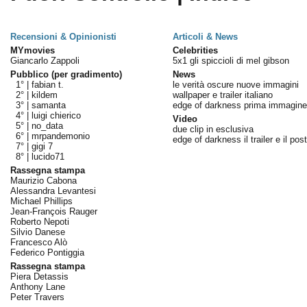
Recensioni & Opinionisti
Articoli & News
MYmovies
Celebrities
Giancarlo Zappoli
5x1 gli spiccioli di mel gibson
Pubblico (per gradimento)
News
1° |
fabian t.
le verità oscure nuove immagini
2° |
kildem
wallpaper e trailer italiano
3° |
samanta
edge of darkness prima immagine
4° |
luigi chierico
Video
5° |
no_data
due clip in esclusiva
6° |
mrpandemonio
edge of darkness il trailer e il pos
7° |
gigi 7
8° |
lucido71
Rassegna stampa
Maurizio Cabona
Alessandra Levantesi
Michael Phillips
Jean-François Rauger
Roberto Nepoti
Silvio Danese
Francesco Alò
Federico Pontiggia
Rassegna stampa
Piera Detassis
Anthony Lane
Peter Travers