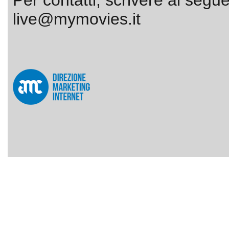
Per contatti, scrivere al segue
live@mymovies.it