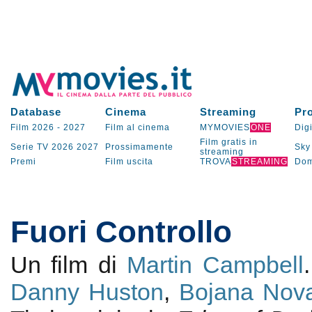
Database
Cinema
Streaming
Pr
Film 2026
-
2027
Film al cinema
MYMOVIES
ONE
Digi
Film gratis in
Serie TV
2026
2027
Prossimamente
Sky
streaming
Premi
Film uscita
TROVA
STREAMING
Dom
Fuori Controllo
Un film di
Martin Campbell
Danny Huston
,
Bojana Nov