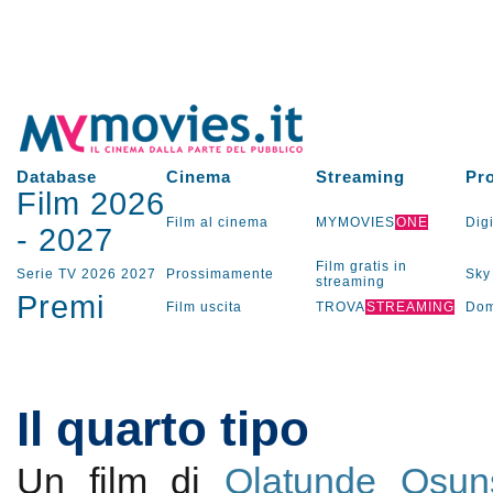
Database
Cinema
Streaming
Pr
Film 2026
Film al cinema
MYMOVIES
ONE
Digi
-
2027
Film gratis in
Serie TV
2026
2027
Prossimamente
Sky
streaming
Premi
Film uscita
TROVA
STREAMING
Dom
Il quarto tipo
Un film di
Olatunde Osun