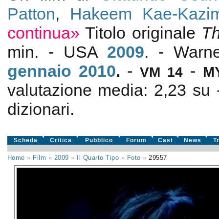
Patton
,
Hakeem Kae-Kazi
continua»
Titolo originale
Th
min. - USA
2009
. - Warne
gennaio 2010
.
-
-
VM 14
M
valutazione media:
2,23
su
dizionari.
Scheda
Critica
Pubblico
Forum
Cast
News
T
Home
»
Film
»
2009
»
Il Quarto Tipo
»
Foto
»
29557