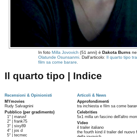
In foto
Milla Jovovich
(51 anni) è
Dakota Burns
nel
Olatunde Osunsanmi
. Dall'articolo:
Il quarto tipo tr
film sa come barare
.
Il quarto tipo | Indice
Recensioni & Opinionisti
Articoli & News
MYmovies
Approfondimenti
Rudy Salvagnini
tra inchiesta e film sa come barar
Pubblico (per gradimento)
Celebrities
1° |
marusf
5x1 milla un fascino dell'altro mo
2° |
frank75
Video
3° |
sixy89
il trailer italiano
4° |
jos d
the fourth kind il trailer del nuovo 
5° |
tecmec
della jovovich