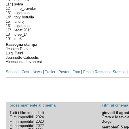
11° |
sylya
12° |
time_traveler
13° |
elgatoloco
14° |
toty bottalla
15° |
andrej
16° |
elgatoloco
17° |
lecafi2015
18° |
bree_14
19° |
ste3
Rassegna stampa
Jessica Reaves
Luigi Paini
Jeannette Catsoulis
Alessandra Levantesi
Scheda
|
Cast
|
News
|
Trailer
|
Poster
|
Foto
|
Frasi
|
Rassegna Stampa
|
prossimamente al cinema
Film al cinema
Tutti i film imperdibili
giovedì 6 agos
Film imperdibili 2024
Greta e le favol
Film imperdibili 2023
Borgo
Film imperdibili 2022
mercoledì 5 ag