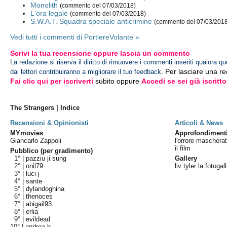
Monolith
(commento del 07/03/2018)
L'ora legale
(commento del 07/03/2018)
S.W.A.T. Squadra speciale anticrimine
(commento del 07/03/201
Vedi tutti i commenti di PortiereVolante »
Scrivi la tua recensione oppure lascia un commento
La redazione si riserva il diritto di rimuovere i commenti inseriti qualora qu
Per lasciare una r
dai lettori contribuiranno a migliorare il tuo feedback.
Fai clic qui per iscriverti
subito oppure
Accedi se sei già iscritto
The Strangers | Indice
Recensioni & Opinionisti
Articoli & News
MYmovies
Approfondiment
Giancarlo Zappoli
l'orrore maschera
il film
Pubblico (per gradimento)
1° |
pazziu ji sung
Gallery
2° |
onil79
liv tyler la fotogal
3° |
luci-j
4° |
sante
5° |
dylandoghina
6° |
thenoces
7° |
abigail93
8° |
erlia
9° |
evildead
10° |
andrea b