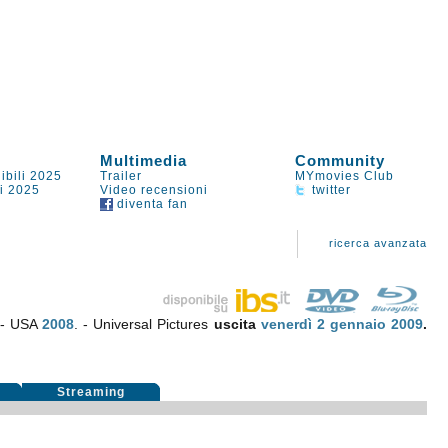
Multimedia
Community
ibili 2025
Trailer
MYmovies Club
li 2025
Video recensioni
twitter
diventa fan
ricerca avanzata
 - USA
2008
. - Universal Pictures
uscita
venerdì 2
gennaio 2009
.
i
Streaming