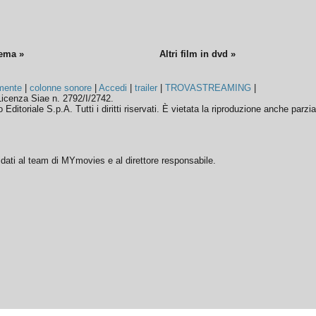
nema »
Altri film in dvd »
mente
|
colonne sonore
|
Accedi
|
trailer
|
TROVASTREAMING
|
icenza Siae n. 2792/I/2742.
ditoriale S.p.A. Tutti i diritti riservati. È vietata la riproduzione anche parzia
ffidati al team di MYmovies e al direttore responsabile.