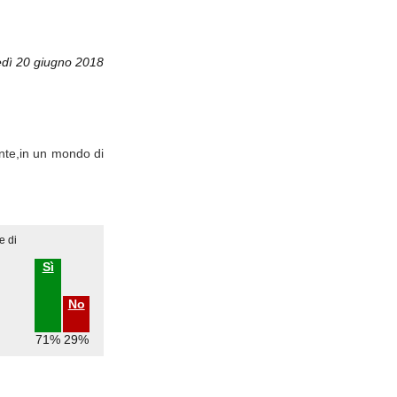
dì 20 giugno 2018
nte,in un mondo di
e di
Sì
No
71%
29%