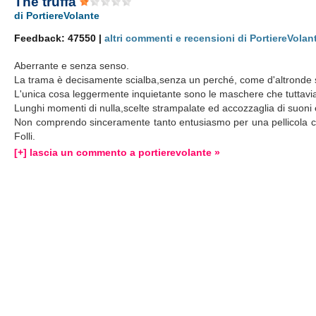
The truffa
di PortiereVolante
Feedback: 47550 |
altri commenti e recensioni di PortiereVolan
Aberrante e senza senso.
La trama è decisamente scialba,senza un perché, come d'altronde sot
L'unica cosa leggermente inquietante sono le maschere che tuttavia 
Lunghi momenti di nulla,scelte strampalate ed accozzaglia di suoni 
Non comprendo sinceramente tanto entusiasmo per una pellicola ch
Folli.
[+] lascia un commento a portierevolante »