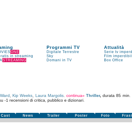
aming
Programmi TV
Attualità
VIES
ONE
Digitale Terrestre
Serie tv imperd
gratis in streaming
Sky
Film imperdibi
A
STREAMING
Domani in TV
Box Office
Ward
,
Kip Weeks
,
Laura Margolis
.
continua»
Thriller
,
durata 85 min.
su
-1
recensioni di critica, pubblico e dizionari.
Cast
News
Trailer
Poster
Foto
Fras