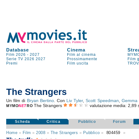
Database
Cinema
Stre
Film 2026
-
2027
Film al cinema
MYMO
Serie TV
2026
2027
Prossimamente
Film 
Premi
Film uscita
TROV
The Strangers
Un film di
Bryan Bertino
. Con
Liv Tyler
,
Scott Speedman
,
Gemma 
The Strangers
valutazione media:
2,89
MYMO
NE
T
RO
Scheda
Critica
Pubblico
Forum
Home
»
Film
»
2008
»
The Strangers
»
Pubblico
»
804459
»