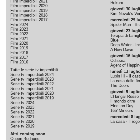
Film imperdibili 2021
Hokum
Film imperdibili 2020
giovedì 30 lugl
Film imperdibili 2019
Kim Novak's Ver
Film imperdibili 2018
Film imperdibili 2017
mercoledì 29 lu
Film 2024
Spider-Man - B
Film 2023
giovedì 23 lugl
Film 2022
Terapia di famigl
Film 2021
Blue
Film 2020
Deep Water - Inc
Film 2019
A New Dawn
Film 2018
giovedì 16 lugl
Film 2017
Odissea
Film 2016
Agent of Happine
Tutte le serie tv imperdibili
lunedì 13 lugli
Serie tv imperdibili 2024
Lupin III - Il cas
Serie tv imperdibili 2023
La casa dalle fi
Serie tv imperdibili 2022
The Doors
Serie tv imperdibili 2021
giovedì 9 lugli
Serie tv imperdibili 2020
L'Hangar Rosso
Serie tv imperdibili 2019
Il mondo oltre
Serie tv 2024
Election Day
Serie tv 2023
165' Mineurs
Serie tv 2022
Serie tv 2021
mercoledì 8 lug
Serie tv 2020
La casa - Il rog
Serie tv 2019
Altri coming soon
Queen Budapest