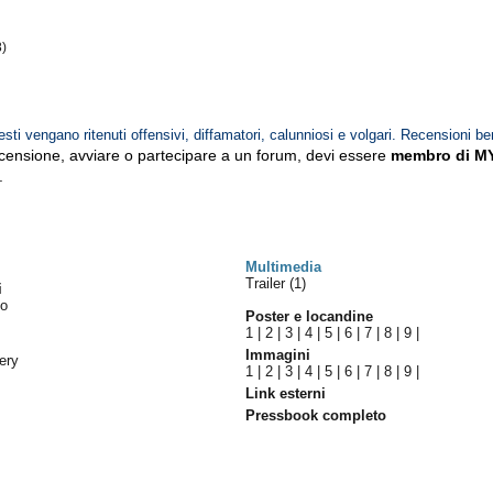
8)
esti vengano ritenuti offensivi, diffamatori, calunniosi e volgari. Recensioni be
ecensione, avviare o partecipare a un forum, devi essere
membro di M
.
Multimedia
Trailer (1)
i
to
Poster e locandine
1
|
2
|
3
|
4
|
5
|
6
|
7
|
8
|
9
|
Immagini
lery
1
|
2
|
3
|
4
|
5
|
6
|
7
|
8
|
9
|
Link esterni
Pressbook completo