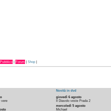
Pubblico
|
Forum
|
Shop
|
Novità in dvd
to
giovedì 6 agosto
e vere
Il Diavolo veste Prada 2
mercoledì 5 agosto
osto
Michael