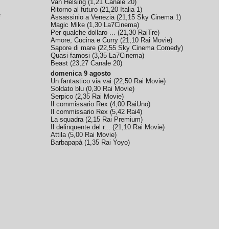
Van Helsing
(
1,21
Canale 20
)
Ritorno al futuro
(
21,20
Italia 1
)
e
Assassinio a Venezia
(
21,15
Sky Cinema 1
)
Magic Mike
(
1,30
La7Cinema
)
Per qualche dollaro ...
(
21,30
RaiTre
)
Amore, Cucina e Curry
(
21,10
Rai Movie
)
Sapore di mare
(
22,55
Sky Cinema Comedy
)
Quasi famosi
(
3,35
La7Cinema
)
Beast
(
23,27
Canale 20
)
domenica 9 agosto
Un fantastico via vai
(
22,50
Rai Movie
)
Soldato blu
(
0,30
Rai Movie
)
Serpico
(
2,35
Rai Movie
)
Il commissario Rex
(
4,00
RaiUno
)
Il commissario Rex
(
5,42
Rai4
)
La squadra
(
2,15
Rai Premium
)
Il delinquente del r...
(
21,10
Rai Movie
)
Attila
(
5,00
Rai Movie
)
Barbapapà
(
1,35
Rai Yoyo
)