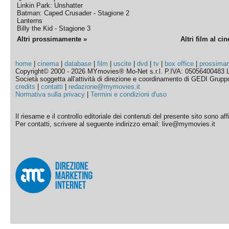
Linkin Park: Unshatter
Batman: Caped Crusader - Stagione 2
Lanterns
Billy the Kid - Stagione 3
Altri prossimamente »
Altri film al ci
home
|
cinema
|
database
|
film
|
uscite
|
dvd
|
tv
|
box office
|
prossima
Copyright© 2000 - 2026 MYmovies® Mo-Net s.r.l. P.IVA: 05056400483 L
Società soggetta all'attività di direzione e coordinamento di GEDI Gruppo E
credits
|
contatti
|
redazione@mymovies.it
Normativa sulla privacy
|
Termini e condizioni d'uso
Il riesame e il controllo editoriale dei contenuti del presente sito sono a
Per contatti, scrivere al seguente indirizzo email: live@mymovies.it