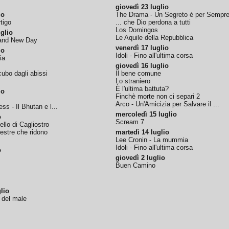
giovedì 23 luglio
io
The Drama - Un Segreto è per Sempr
tigo
... che Dio perdona a tutti
Los Domingos
glio
Le Aquile della Repubblica
rand New Day
venerdì 17 luglio
io
Idoli - Fino all'ultima corsa
ia
giovedì 16 luglio
ubo dagli abissi
Il bene comune
Lo straniero
È l'ultima battuta?
io
Finchè morte non ci separi 2
Arco - Un'Amicizia per Salvare il ...
ss - Il Bhutan e l...
mercoledì 15 luglio
o
Scream 7
tello di Cagliostro
nestre che ridono
martedì 14 luglio
Lee Cronin - La mummia
Idoli - Fino all'ultima corsa
o
giovedì 2 luglio
Buen Camino
lio
o del male