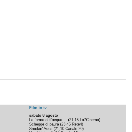
Film in tv
sabato 8 agosto
La forma dell'acqua ...
(
21,15
La7Cinema
)
Schegge di paura
(
23,45
Rete4
)
Smokin' Aces
(
21,10
Canale 20
)