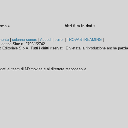
nema »
Altri film in dvd »
mente
|
colonne sonore
|
Accedi
|
trailer
|
TROVASTREAMING
|
icenza Siae n. 2792/I/2742.
ditoriale S.p.A. Tutti i diritti riservati. È vietata la riproduzione anche parzia
ffidati al team di MYmovies e al direttore responsabile.