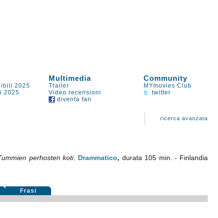
Multimedia
Community
ibili 2025
Trailer
MYmovies Club
li 2025
Video recensioni
twitter
diventa fan
ricerca avanzata
Tummien perhosten koti
.
Drammatico
,
durata 105 min. - Finlandia
Frasi