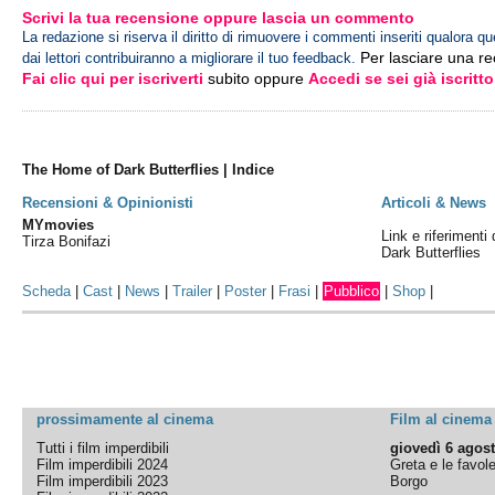
Scrivi la tua recensione oppure lascia un commento
La redazione si riserva il diritto di rimuovere i commenti inseriti qualora qu
Per lasciare una r
dai lettori contribuiranno a migliorare il tuo feedback.
Fai clic qui per iscriverti
subito oppure
Accedi se sei già iscritto
The Home of Dark Butterflies | Indice
Recensioni & Opinionisti
Articoli & News
MYmovies
Link e riferimenti
Tirza Bonifazi
Dark Butterflies
Scheda
|
Cast
|
News
|
Trailer
|
Poster
|
Frasi
|
Pubblico
|
Shop
|
prossimamente al cinema
Film al cinema
Tutti i film imperdibili
giovedì 6 agos
Film imperdibili 2024
Greta e le favol
Film imperdibili 2023
Borgo