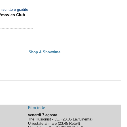
n scritte e gradite
Ymovies Club
.
Shop & Showtime
Film in tv
venerdì 7 agosto
The Illusionist - L'...
(
23,05
La7Cinema
)
Un'estate al mare
(
23,45
Rete4
)