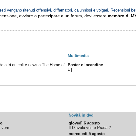
esti vengano ritenuti offensivi, diffamatori, calunniosi e volgari. Recensioni be
ecensione, avviare o partecipare a un forum, devi essere
membro di M
.
Multimedia
 da altri articoli e news a The Home of
Poster e locandine
1
|
Novità in dvd
to
giovedì 6 agosto
e vere
Il Diavolo veste Prada 2
mercoledì 5 agosto