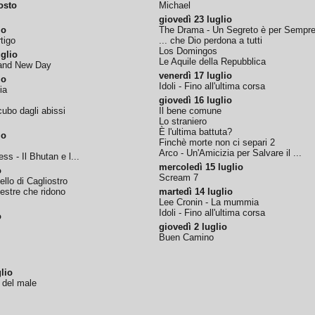
osto
Michael
giovedì 23 luglio
io
The Drama - Un Segreto è per Sempr
tigo
... che Dio perdona a tutti
Los Domingos
glio
Le Aquile della Repubblica
rand New Day
venerdì 17 luglio
io
Idoli - Fino all'ultima corsa
ia
giovedì 16 luglio
ubo dagli abissi
Il bene comune
Lo straniero
È l'ultima battuta?
io
Finchè morte non ci separi 2
Arco - Un'Amicizia per Salvare il ...
ss - Il Bhutan e l...
mercoledì 15 luglio
o
Scream 7
tello di Cagliostro
nestre che ridono
martedì 14 luglio
Lee Cronin - La mummia
Idoli - Fino all'ultima corsa
o
giovedì 2 luglio
Buen Camino
lio
o del male