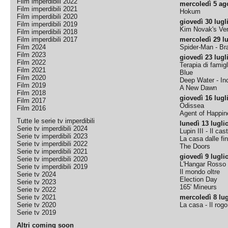
Film imperdibili 2022
mercoledì 5 ag
Film imperdibili 2021
Hokum
Film imperdibili 2020
giovedì 30 lugl
Film imperdibili 2019
Kim Novak's Ver
Film imperdibili 2018
Film imperdibili 2017
mercoledì 29 lu
Film 2024
Spider-Man - B
Film 2023
giovedì 23 lugl
Film 2022
Terapia di famigl
Film 2021
Blue
Film 2020
Deep Water - Inc
Film 2019
A New Dawn
Film 2018
giovedì 16 lugl
Film 2017
Odissea
Film 2016
Agent of Happine
Tutte le serie tv imperdibili
lunedì 13 lugli
Serie tv imperdibili 2024
Lupin III - Il cas
Serie tv imperdibili 2023
La casa dalle fi
Serie tv imperdibili 2022
The Doors
Serie tv imperdibili 2021
giovedì 9 lugli
Serie tv imperdibili 2020
L'Hangar Rosso
Serie tv imperdibili 2019
Il mondo oltre
Serie tv 2024
Election Day
Serie tv 2023
165' Mineurs
Serie tv 2022
Serie tv 2021
mercoledì 8 lug
Serie tv 2020
La casa - Il rog
Serie tv 2019
Altri coming soon