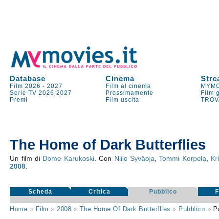
Database
Cinema
Stre
Film 2026
-
2027
Film al cinema
MYMO
Serie TV
2026
2027
Prossimamente
Film 
Premi
Film uscita
TROV
The Home of Dark Butterflies
Un film di
Dome Karukoski
. Con
Niilo Syväoja
,
Tommi Korpela
,
Kr
2008
.
Scheda
Critica
Pubblico
Home
»
Film
»
2008
»
The Home Of Dark Butterflies
»
Pubblico
»
P