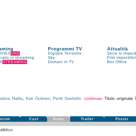
aming
Programmi TV
Attualità
VIES
ONE
Digitale Terrestre
Serie tv imperd
gratis in streaming
Sky
Film imperdibi
A
STREAMING
Domani in TV
Box Office
istiina Halttu
,
Kati Outinen
,
Pertti Sveholm
.
continua»
Titolo originale
Forum
Cast
News
Trailer
Poster
ubblico