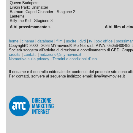
Queen Budapest
Linkin Park: Unshatter
Batman: Caped Crusader - Stagione 2
Lanterns
Billy the Kid - Stagione 3
Altri prossimamente »
Altri film al ci
home
|
cinema
|
database
|
film
|
uscite
|
dvd
|
tv
|
box office
|
prossima
Copyright© 2000 - 2026 MYmovies® Mo-Net s.r.l. P.IVA: 05056400483 L
Società soggetta all'attività di direzione e coordinamento di GEDI Gruppo E
credits
|
contatti
|
redazione@mymovies.it
Normativa sulla privacy
|
Termini e condizioni d'uso
Il riesame e il controllo editoriale dei contenuti del presente sito sono a
Per contatti, scrivere al seguente indirizzo email: live@mymovies.it