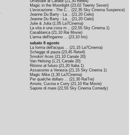
Un'estate ai Caraibi
(
21,30
Rete4
)
Magic in the Moonlight
(
23,02
Twenty Seven
)
L'evocazione - The C...
(
22,35
Sky Cinema Suspence
)
e
Jeanne Du Barry - La...
(
21,20
Cielo
)
Jeanne Du Barry - La...
(
21,20
Cielo
)
Julie & Julia
(
1,05
La7Cinema
)
La vita è una cosa m...
(
22,55
Sky Cinema 1
)
Casablanca
(
21,10
Rai Movie
)
L'arma dell'inganno ...
(
23,10
Iris
)
sabato 8 agosto
La forma dell'acqua ...
(
21,15
La7Cinema
)
Schegge di paura
(
23,45
Rete4
)
Smokin' Aces
(
21,10
Canale 20
)
Van Helsing
(
1,21
Canale 20
)
Ritorno al futuro
(
21,20
Italia 1
)
Assassinio a Venezia
(
21,15
Sky Cinema 1
)
Magic Mike
(
1,30
La7Cinema
)
Per qualche dollaro ...
(
21,30
RaiTre
)
Amore, Cucina e Curry
(
21,10
Rai Movie
)
Sapore di mare
(
22,55
Sky Cinema Comedy
)