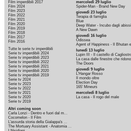
Film imperdibili 2017
mercoledì 29 luglio
Film 2024
Spider-Man - Brand New Day
Film 2023
giovedì 23 luglio
Film 2022
Terapia di famiglia
Film 2021
Blue
Film 2020
Deep Water - Incubo dagli abissi
Film 2019
A New Dawn
Film 2018
giovedì 16 luglio
Film 2017
Odissea
Film 2016
Agent of Happiness - Il Bhutan e 
Tutte le serie tv imperdibili
lunedì 13 luglio
Serie tv imperdibili 2024
Lupin III - Il castello di Cagliostr
Serie tv imperdibili 2023
La casa dalle finestre che ridono
Serie tv imperdibili 2022
The Doors
Serie tv imperdibili 2021
giovedì 9 luglio
Serie tv imperdibili 2020
L'Hangar Rosso
Serie tv imperdibili 2019
Il mondo oltre
Serie tv 2024
Election Day
Serie tv 2023
165' Mineurs
Serie tv 2022
Serie tv 2021
mercoledì 8 luglio
Serie tv 2020
La casa - Il rogo del male
Serie tv 2019
Altri coming soon
Carla Lonzi - Dentro e fuori dal m...
Cocomelon - Il Film
L'assurda storia della Gialappa's ...
The Mortuary Assistant - Anatomia ...
I Nisidiani