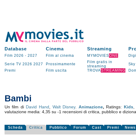
Database
Cinema
Streaming
Pr
Film 2026
-
2027
Film al cinema
MYMOVIES
ONE
Digi
Film gratis in
Serie TV
2026
2027
Prossimamente
Sky
streaming
Premi
Film uscita
TROVA
STREAMING
Dom
Bambi
Un film di
David Hand
,
Walt Disney
.
Animazione
,
Ratings:
Kids
,
valutazione media:
4,35
su
-1
recensioni di critica, pubblico e diziona
Scheda
Critica
Pubblico
Forum
Cast
Premi
News