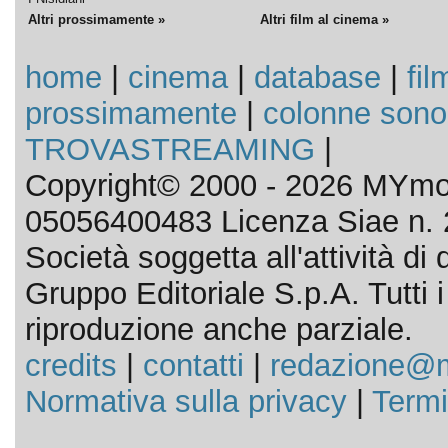
Altri prossimamente »
Altri film al cinema »
home
|
cinema
|
database
|
fil
prossimamente
|
colonne sono
TROVASTREAMING
|
Copyright© 2000 - 2026 MYmov
05056400483 Licenza Siae n. 
Società soggetta all'attività d
Gruppo Editoriale S.p.A. Tutti i d
riproduzione anche parziale.
credits
|
contatti
|
redazione@m
Normativa sulla privacy
|
Termi