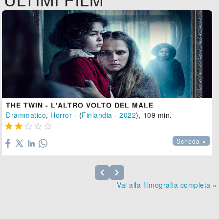
THE TWIN - L'ALTRO VOLTO DEL MALE
Drammatico
,
Horror
- (
Finlandia
-
2022
), 109 min.





Scheda »
Vai alla filmografia completa »