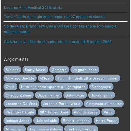
Locarno Film Festival 2026, al via
Tony - Diario di un giovane cuoco, dal 27 agosto al cinema
Spider-Man: Brand New Day e Odissea continuano la loro marcia
multimilionaria
Stasera in tv: i film da non perdere di mercoledì 5 agosto 2026
Argomenti
Minions
Scary Movie
Gomorra
28 giorni dopo
Now You See Me
M3gan
Tutti i film dedicati a Dragon Trainer
Opus
I film e le serie ispirate a Il gattopardo
Biancaneve
Checco Zalone
Oppenheimer
Baby Sitter
Royal Family
Leonardo Da Vinci
Jurassic Park - World
Cinquanta sfumature
Pirati dei Caraibi
007 James Bond
Auto da corsa
Virus
Indiana Jones
Unbreakable
Robert Langdon
Harry Potter
Millennium
Teen movie italiani
Fast and Furious