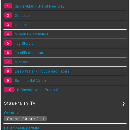
1
Spider-Man - Brand New Day
2
Odissea
3
Hokum
4
Minions & Monsters
5
Toy Story 5
6
Le città di pianura
7
Michael
8
Deep Water - Incubo dagli abissi
9
Sentimental Value
10
Il Diavolo veste Prada 2
Stasera in Tv
❯
Overdrive
Canale 20 ore 21.1
La tempesta perfetta