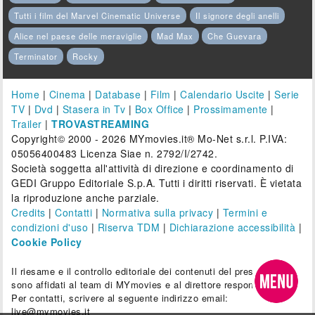
Tutti i film del Marvel Cinematic Universe
Il signore degli anelli
Alice nel paese delle meraviglie
Mad Max
Che Guevara
Terminator
Rocky
Home
|
Cinema
|
Database
|
Film
|
Calendario Uscite
|
Serie
TV
|
Dvd
|
Stasera in Tv
|
Box Office
|
Prossimamente
|
Trailer
|
TROVASTREAMING
Copyright© 2000 - 2026 MYmovies.it® Mo-Net s.r.l. P.IVA:
05056400483 Licenza Siae n. 2792/I/2742.
Società soggetta all'attività di direzione e coordinamento di
GEDI Gruppo Editoriale S.p.A. Tutti i diritti riservati. È vietata
la riproduzione anche parziale.
Credits
|
Contatti
|
Normativa sulla privacy
|
Termini e
condizioni d'uso
|
Riserva TDM
|
Dichiarazione accessibilità
|
Cookie Policy
Il riesame e il controllo editoriale dei contenuti del presente sito
sono affidati al team di MYmovies e al direttore responsabile.
Per contatti, scrivere al seguente indirizzo email:
live@mymovies.it