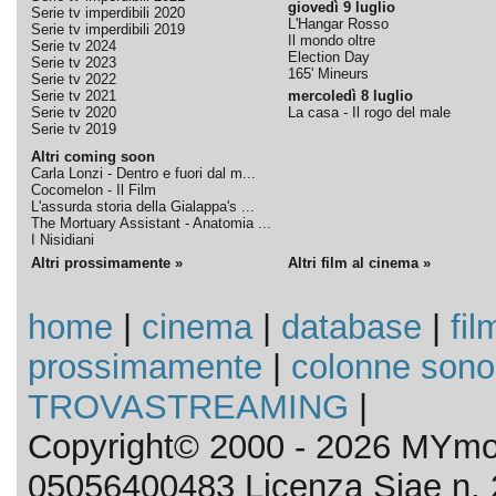
giovedì 9 luglio
Serie tv imperdibili 2020
L'Hangar Rosso
Serie tv imperdibili 2019
Il mondo oltre
Serie tv 2024
Election Day
Serie tv 2023
165' Mineurs
Serie tv 2022
Serie tv 2021
mercoledì 8 luglio
Serie tv 2020
La casa - Il rogo del male
Serie tv 2019
Altri coming soon
Carla Lonzi - Dentro e fuori dal m...
Cocomelon - Il Film
L'assurda storia della Gialappa's ...
The Mortuary Assistant - Anatomia ...
I Nisidiani
Altri prossimamente »
Altri film al cinema »
home
|
cinema
|
database
|
fil
prossimamente
|
colonne sono
TROVASTREAMING
|
Copyright© 2000 - 2026 MYmov
05056400483 Licenza Siae n. 