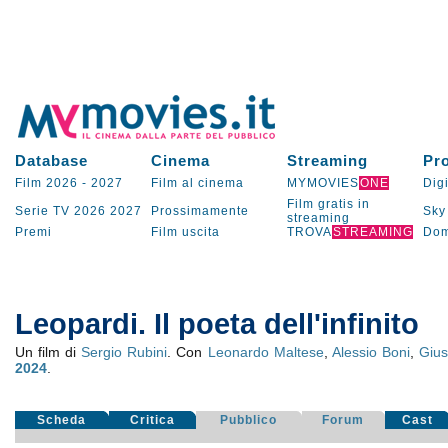
Database
Cinema
Streaming
Pr
Film 2026
-
2027
Film al cinema
MYMOVIES
ONE
Digi
Film gratis in
Serie TV
2026
2027
Prossimamente
Sky
streaming
Premi
Film uscita
TROVA
STREAMING
Dom
Leopardi. Il poeta dell'infinito
Un film di
Sergio Rubini
. Con
Leonardo Maltese
,
Alessio Boni
,
Giu
2024
.
Scheda
Critica
Pubblico
Forum
Cast