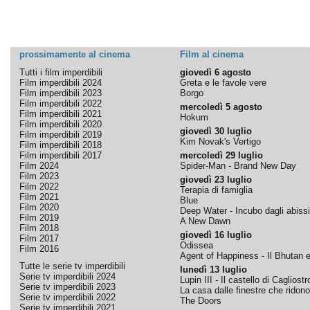
prossimamente al cinema
Film al cinema
Tutti i film imperdibili
giovedì 6 agosto
Film imperdibili 2024
Greta e le favole vere
Film imperdibili 2023
Borgo
Film imperdibili 2022
mercoledì 5 agosto
Film imperdibili 2021
Hokum
Film imperdibili 2020
giovedì 30 luglio
Film imperdibili 2019
Kim Novak's Vertigo
Film imperdibili 2018
Film imperdibili 2017
mercoledì 29 luglio
Film 2024
Spider-Man - Brand New Day
Film 2023
giovedì 23 luglio
Film 2022
Terapia di famiglia
Film 2021
Blue
Film 2020
Deep Water - Incubo dagli abissi
Film 2019
A New Dawn
Film 2018
giovedì 16 luglio
Film 2017
Odissea
Film 2016
Agent of Happiness - Il Bhutan e 
Tutte le serie tv imperdibili
lunedì 13 luglio
Serie tv imperdibili 2024
Lupin III - Il castello di Cagliostr
Serie tv imperdibili 2023
La casa dalle finestre che ridono
Serie tv imperdibili 2022
The Doors
Serie tv imperdibili 2021