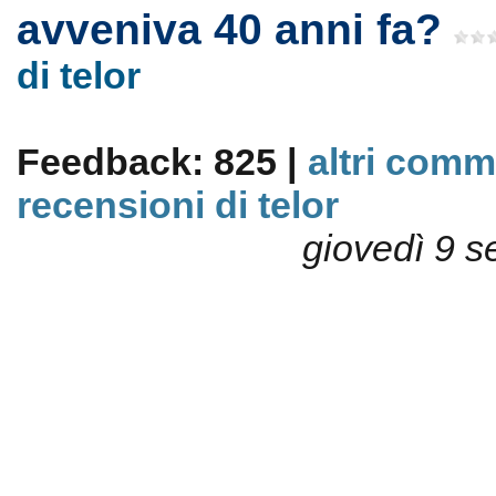
avveniva 40 anni fa?
di telor
Feedback: 825 |
altri comm
recensioni di telor
giovedì 9 s
Zalava è un film iraniano app
diversi motivi. È ben recitato d
protagonisti, è ambientato in 
desolata zona dell’IRAN (del 