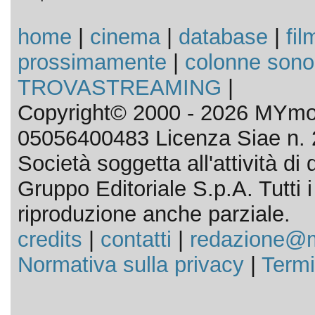
home
|
cinema
|
database
|
fil
prossimamente
|
colonne sono
TROVASTREAMING
|
Copyright© 2000 - 2026 MYmov
05056400483 Licenza Siae n. 
Società soggetta all'attività d
Gruppo Editoriale S.p.A. Tutti i d
riproduzione anche parziale.
credits
|
contatti
|
redazione@m
Normativa sulla privacy
|
Termi