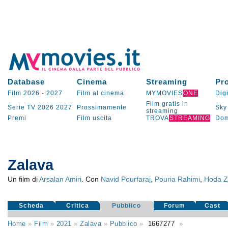
Database
Cinema
Streaming
Pr
Film 2026
-
2027
Film al cinema
MYMOVIES
ONE
Digi
Film gratis in
Serie TV
2026
2027
Prossimamente
Sky
streaming
Premi
Film uscita
TROVA
STREAMING
Dom
Zalava
Un film di
Arsalan Amiri
. Con
Navid Pourfaraj
,
Pouria Rahimi
,
Hoda Z
Scheda
Critica
Pubblico
Forum
Cast
Home
»
Film
»
2021
»
Zalava
»
Pubblico
»
1667277
»