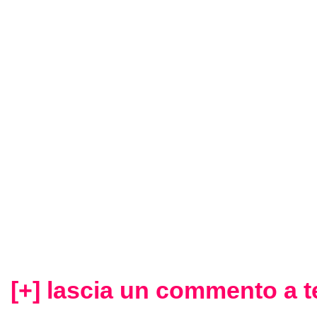
superstizione senza educazi
scolastica. E per ironia della s
come si pongono gli eventi, è 
stesso sergente che si troverà
trovare la soluzione che riport
proprio assecondando la cre
superstiziosa.
[+] lascia un commento a t