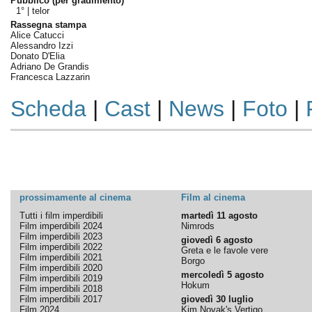
Pubblico (per gradimento)
1° |
telor
Rassegna stampa
Alice Catucci
Alessandro Izzi
Donato D'Elia
Adriano De Grandis
Francesca Lazzarin
Scheda
|
Cast
|
News
|
Foto
|
prossimamente al cinema
Film al cinema
Tutti i film imperdibili
martedì 11 agosto
Film imperdibili 2024
Nimrods
Film imperdibili 2023
giovedì 6 agosto
Film imperdibili 2022
Greta e le favole vere
Film imperdibili 2021
Borgo
Film imperdibili 2020
mercoledì 5 agosto
Film imperdibili 2019
Hokum
Film imperdibili 2018
Film imperdibili 2017
giovedì 30 luglio
Film 2024
Kim Novak's Vertigo