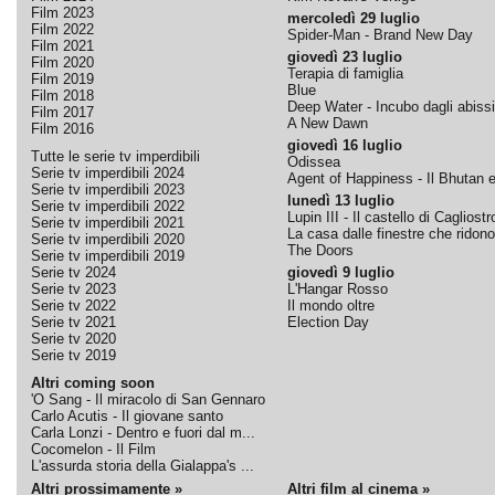
Film 2023
mercoledì 29 luglio
Film 2022
Spider-Man - Brand New Day
Film 2021
giovedì 23 luglio
Film 2020
Terapia di famiglia
Film 2019
Blue
Film 2018
Deep Water - Incubo dagli abissi
Film 2017
A New Dawn
Film 2016
giovedì 16 luglio
Tutte le serie tv imperdibili
Odissea
Serie tv imperdibili 2024
Agent of Happiness - Il Bhutan e 
Serie tv imperdibili 2023
lunedì 13 luglio
Serie tv imperdibili 2022
Lupin III - Il castello di Cagliostr
Serie tv imperdibili 2021
La casa dalle finestre che ridono
Serie tv imperdibili 2020
The Doors
Serie tv imperdibili 2019
Serie tv 2024
giovedì 9 luglio
Serie tv 2023
L'Hangar Rosso
Serie tv 2022
Il mondo oltre
Serie tv 2021
Election Day
Serie tv 2020
Serie tv 2019
Altri coming soon
'O Sang - Il miracolo di San Gennaro
Carlo Acutis - Il giovane santo
Carla Lonzi - Dentro e fuori dal m...
Cocomelon - Il Film
L'assurda storia della Gialappa's ...
Altri prossimamente »
Altri film al cinema »