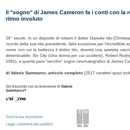
Il "sogno" di James Cameron fa i conti con la r
ritmo involuto
26° secolo. In un deposito di rottami il dottor Daisuke Ido (Christo
ricordo della sua vita precedente, fatta eccezione per l'incredibile 
nome con cui la battezza il dottor Ido, diventa una spietata caccia
dimenticabile, Sin City (Una donna per cui uccidere), Robert Rodr
1991), a quanto pare "vecchio" sogno cinematografico di James Camer
di Valerio Sammarco, articolo completo
(2517 caratteri spazi incl
Sei d'accordo con la recensione di
Valerio
Sammarco?
Sì
No
Scrivi la tua recensione
Leggi i commenti del pubblico
0%
0%