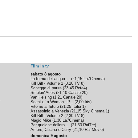
Film in tv
sabato 8 agosto
La forma dell'acqua ...
(
21,15
La7Cinema
)
Kill Bill - Volume 1
(
0,20
TV 8
)
Schegge di paura
(
23,45
Rete4
)
Smokin' Aces
(
21,10
Canale 20
)
Van Helsing
(
1,21
Canale 20
)
e
Scent of a Woman - P...
(
2,00
Iris
)
Ritorno al futuro
(
21,25
Italia 1
)
Assassinio a Venezia
(
21,15
Sky Cinema 1
)
Kill Bill - Volume 2
(
2,30
TV 8
)
Magic Mike
(
1,30
La7Cinema
)
Per qualche dollaro ...
(
21,30
RaiTre
)
Amore, Cucina e Curry
(
21,10
Rai Movie
)
domenica 9 agosto