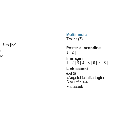
Multimedia
Trailer (7)
el film [hd]
Poster e locandine
e
1
|
2
|
ne
Immagini
1
|
2
|
3
|
4
|
5
|
6
|
7
|
8
|
Link esterni
#Alita
#AngeloDellaBattaglia
Sito ufficiale
Facebook