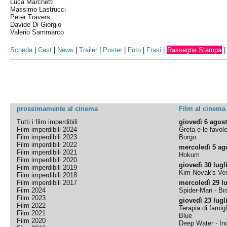
Luca Marchetti
Massimo Lastrucci
Peter Travers
Davide Di Giorgio
Valerio Sammarco
Scheda
|
Cast
|
News
|
Trailer
|
Poster
|
Foto
|
Frasi
|
Rassegna Stampa
prossimamente al cinema
Film al cinema
Tutti i film imperdibili
giovedì 6 agos
Film imperdibili 2024
Greta e le favol
Film imperdibili 2023
Borgo
Film imperdibili 2022
mercoledì 5 ag
Film imperdibili 2021
Hokum
Film imperdibili 2020
giovedì 30 lugl
Film imperdibili 2019
Kim Novak's Ver
Film imperdibili 2018
Film imperdibili 2017
mercoledì 29 lu
Film 2024
Spider-Man - B
Film 2023
giovedì 23 lugl
Film 2022
Terapia di famigl
Film 2021
Blue
Film 2020
Deep Water - Inc