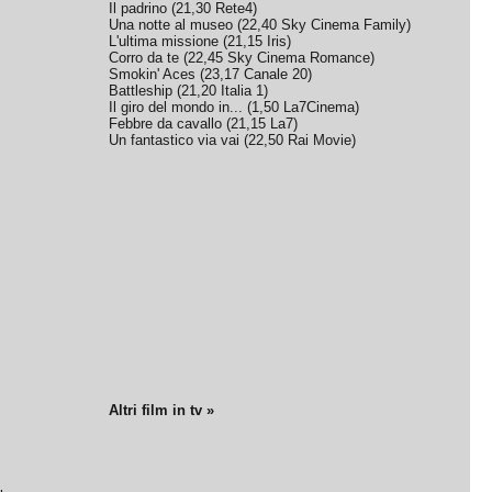
Il padrino
(
21,30
Rete4
)
Una notte al museo
(
22,40
Sky Cinema Family
)
L'ultima missione
(
21,15
Iris
)
Corro da te
(
22,45
Sky Cinema Romance
)
Smokin' Aces
(
23,17
Canale 20
)
Battleship
(
21,20
Italia 1
)
Il giro del mondo in...
(
1,50
La7Cinema
)
Febbre da cavallo
(
21,15
La7
)
Un fantastico via vai
(
22,50
Rai Movie
)
Altri film in tv »