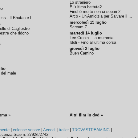
Lo straniero
È l'ultima battuta?
io
Finchè morte non ci separi 2
Arco - Un'Amicizia per Salvare il ...
ss - Il Bhutan e l...
mercoledì 15 luglio
o
Scream 7
tello di Cagliostro
nestre che ridono
martedì 14 luglio
Lee Cronin - La mummia
Idoli - Fino all'ultima corsa
o
giovedì 2 luglio
Buen Camino
lio
o del male
nema »
Altri film in dvd »
mente
|
colonne sonore
|
Accedi
|
trailer
|
TROVASTREAMING
|
icenza Siae n. 2792/I/2742.