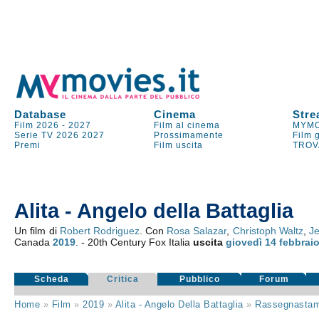
Database
Cinema
Stre
Film 2026
-
2027
Film al cinema
MYMO
Serie TV
2026
2027
Prossimamente
Film 
Premi
Film uscita
TROV
Alita - Angelo della Battaglia
Un film di
Robert Rodriguez
. Con
Rosa Salazar
,
Christoph Waltz
,
Je
Canada
2019
. - 20th Century Fox Italia
uscita
giovedì 14
febbrai
Scheda
Critica
Pubblico
Forum
Home
»
Film
»
2019
»
Alita - Angelo Della Battaglia
»
Rassegnasta