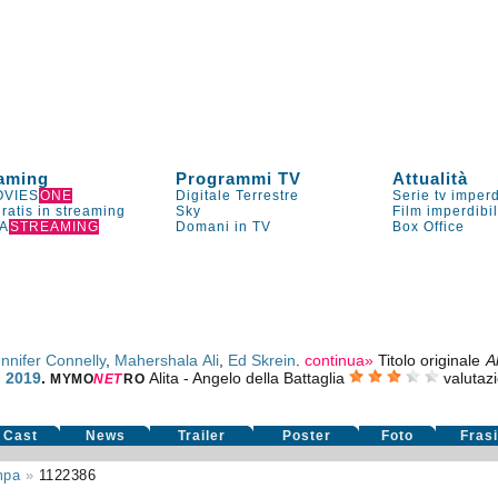
aming
Programmi TV
Attualità
VIES
ONE
Digitale Terrestre
Serie tv imperd
gratis in streaming
Sky
Film imperdibi
A
STREAMING
Domani in TV
Box Office
nnifer Connelly
,
Mahershala Ali
,
Ed Skrein
.
continua»
Titolo originale
A
o 2019
.
Alita - Angelo della Battaglia
valutaz
MYMO
NE
T
RO
Cast
News
Trailer
Poster
Foto
Fras
mpa
»
1122386