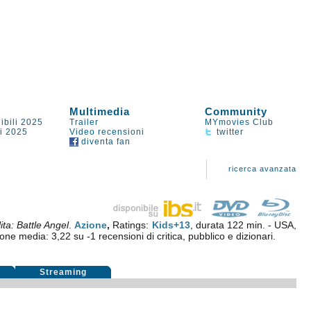
Multimedia
Community
ibili 2025
Trailer
MYmovies Club
li 2025
Video recensioni
twitter
diventa fan
ricerca avanzata
lita: Battle Angel
.
Azione
,
Ratings:
Kids+13
, durata 122 min. - USA,
ione media:
3,22
su
-1
recensioni di critica, pubblico e dizionari.
i
Streaming