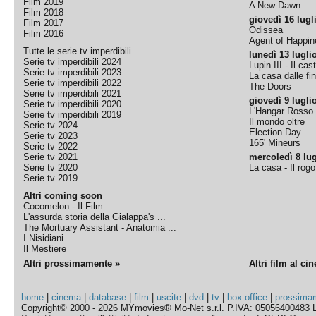
Film 2019
A New Dawn
Film 2018
giovedì 16 lugl
Film 2017
Odissea
Film 2016
Agent of Happine
Tutte le serie tv imperdibili
lunedì 13 lugli
Serie tv imperdibili 2024
Lupin III - Il cas
Serie tv imperdibili 2023
La casa dalle fi
Serie tv imperdibili 2022
The Doors
Serie tv imperdibili 2021
giovedì 9 lugli
Serie tv imperdibili 2020
L'Hangar Rosso
Serie tv imperdibili 2019
Il mondo oltre
Serie tv 2024
Election Day
Serie tv 2023
165' Mineurs
Serie tv 2022
Serie tv 2021
mercoledì 8 lug
Serie tv 2020
La casa - Il rog
Serie tv 2019
Altri coming soon
Cocomelon - Il Film
L'assurda storia della Gialappa's ...
The Mortuary Assistant - Anatomia ...
I Nisidiani
Il Mestiere
Altri prossimamente »
Altri film al ci
home
|
cinema
|
database
|
film
|
uscite
|
dvd
|
tv
|
box office
|
prossima
Copyright© 2000 - 2026 MYmovies® Mo-Net s.r.l. P.IVA: 05056400483 L