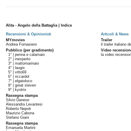
Alita - Angelo della Battaglia | Indice
Recensioni & Opinionisti
Articoli & News
MYmovies
Trailer
Andrea Fornasiero
il trailer italiano d
Pubblico (per gradimento)
Video recension
1° |
penna e calamaio
la video recensio
2° |
inesperto
3° |
mattomarinaio
4° |
laugix
5° |
vitto69
6° |
riccardol
7° |
elgatoloco
8° |
great steven
9° |
kyotrix
Rassegna stampa
Silvio Danese
Alessandra Levantesi
Roberto Nepoti
Maurizio Cabona
Stefano Giani
Rassegna stampa
Emanuela Martini