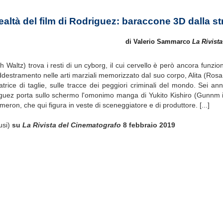
ealtà del film di Rodriguez: baraccone 3D dalla str
di Valerio Sammarco
La Rivist
ph Waltz) trova i resti di un cyborg, il cui cervello è però ancora funzi
addestramento nelle arti marziali memorizzato dal suo corpo, Alita (Rosa 
trice di taglie, sulle tracce dei peggiori criminali del mondo. Sei an
iguez porta sullo schermo l'omonimo manga di Yukito Kishiro (Gunnm in
on, che qui figura in veste di sceneggiatore e di produttore. [...]
usi)
su
La Rivista del Cinematografo
8 febbraio 2019