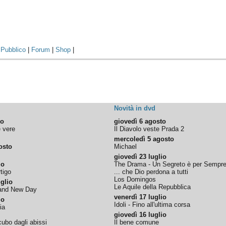
|
Pubblico
|
Forum
|
Shop
|
Novità in dvd
to
giovedì 6 agosto
e vere
Il Diavolo veste Prada 2
mercoledì 5 agosto
osto
Michael
giovedì 23 luglio
io
The Drama - Un Segreto è per Sempr
tigo
... che Dio perdona a tutti
Los Domingos
glio
Le Aquile della Repubblica
rand New Day
venerdì 17 luglio
io
Idoli - Fino all'ultima corsa
ia
giovedì 16 luglio
ubo dagli abissi
Il bene comune