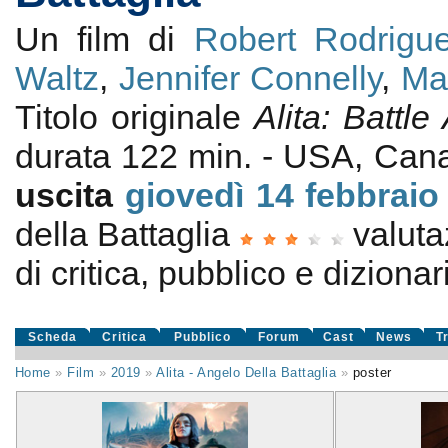
Un film di
Robert Rodrigu
Waltz
,
Jennifer Connelly
,
Ma
Titolo originale
Alita: Battle
durata 122 min. - USA, Ca
uscita
giovedì 14
febbraio
della Battaglia
valut
di critica, pubblico e dizionari
Scheda
Critica
Pubblico
Forum
Cast
News
T
Home
»
Film
»
2019
»
Alita - Angelo Della Battaglia
»
poster