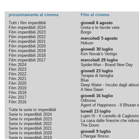
prossimamente al cinema
Film al cinema
Tutti i film imperdibili
giovedì 6 agosto
Film imperdibili 2024
Greta e le favole vere
Film imperdibili 2023
Borgo
Film imperdibili 2022
mercoledì 5 agosto
Film imperdibili 2021
Hokum
Film imperdibili 2020
giovedì 30 luglio
Film imperdibili 2019
Kim Novak's Vertigo
Film imperdibili 2018
Film imperdibili 2017
mercoledì 29 luglio
Film 2024
Spider-Man - Brand New Day
Film 2023
giovedì 23 luglio
Film 2022
Terapia di famiglia
Film 2021
Blue
Film 2020
Deep Water - Incubo dagli abissi
Film 2019
A New Dawn
Film 2018
giovedì 16 luglio
Film 2017
Odissea
Film 2016
Agent of Happiness - Il Bhutan e 
Tutte le serie tv imperdibili
lunedì 13 luglio
Serie tv imperdibili 2024
Lupin III - Il castello di Cagliostr
Serie tv imperdibili 2023
La casa dalle finestre che ridono
Serie tv imperdibili 2022
The Doors
Serie tv imperdibili 2021
giovedì 9 luglio
Serie tv imperdibili 2020
L'Hangar Rosso
Serie tv imperdibili 2019