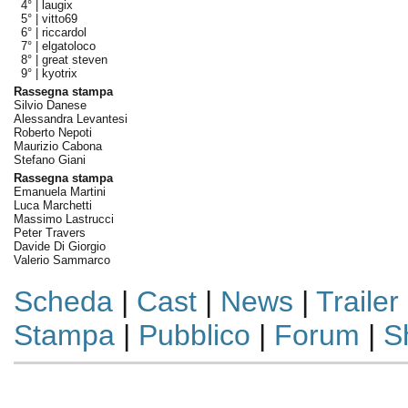
4° |
laugix
5° |
vitto69
6° |
riccardol
7° |
elgatoloco
8° |
great steven
9° |
kyotrix
Rassegna stampa
Silvio Danese
Alessandra Levantesi
Roberto Nepoti
Maurizio Cabona
Stefano Giani
Rassegna stampa
Emanuela Martini
Luca Marchetti
Massimo Lastrucci
Peter Travers
Davide Di Giorgio
Valerio Sammarco
Scheda
|
Cast
|
News
|
Trailer
Stampa
|
Pubblico
|
Forum
|
S