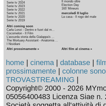
Il mondo oltre
Serie tv 2024
Election Day
Serie tv 2023
165' Mineurs
Serie tv 2022
Serie tv 2021
mercoledì 8 luglio
Serie tv 2020
La casa - Il rogo del male
Serie tv 2019
Altri coming soon
Carla Lonzi - Dentro e fuori dal m...
Cocomelon - Il Film
L'assurda storia della Gialappa's ...
The Mortuary Assistant - Anatomia ...
I Nisidiani
Altri prossimamente »
Altri film al cinema »
home
|
cinema
|
database
|
fil
prossimamente
|
colonne sono
TROVASTREAMING
|
Copyright© 2000 - 2026 MYmov
05056400483 Licenza Siae n. 
Società soggetta all'attività d