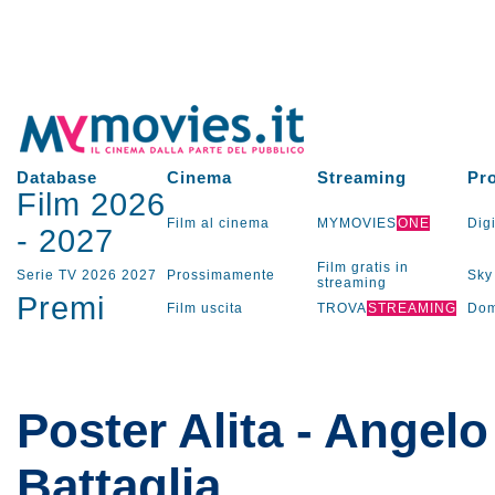
Database
Cinema
Streaming
Pr
Film 2026
Film al cinema
MYMOVIES
ONE
Digi
-
2027
Film gratis in
Serie TV
2026
2027
Prossimamente
Sky
streaming
Premi
Film uscita
TROVA
STREAMING
Dom
Poster Alita - Angelo
Battaglia