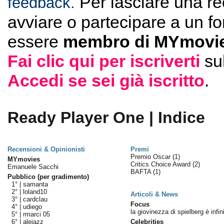
Per lasciare una r
feedback.
avviare o partecipare a un f
essere
membro di MYmovie
Fai clic qui per iscriverti
su
Accedi se sei già iscritto
.
Ready Player One | Indice
Recensioni & Opinionisti
Premi
Premio Oscar
(1)
MYmovies
Critics Choice Award
(2)
Emanuele Sacchi
BAFTA
(1)
Pubblico (per gradimento)
1° |
samanta
2° |
loland10
Articoli & News
3° |
cardclau
Focus
4° |
udiego
la giovinezza di spielberg è infin
5° |
rmarci 05
6° |
alejazz
Celebrities