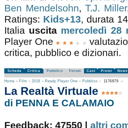
Ben Mendelsohn
,
T.J. Miller
Ratings:
Kids+13
, durata 1
Italia
uscita
mercoledì 28
Player One
valutazi
critica, pubblico e dizionari.
Scheda
Critica
Pubblico
Forum
Cast
Premi
News
Home
»
Film
»
2018
»
Ready Player One
»
Pubblico
»
1176879
»
La Realtà Virtuale
di PENNA E CALAMAIO
Feedback: 47550 |
altri co