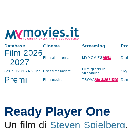
Database
Cinema
Streaming
Pr
Film 2026
Film al cinema
MYMOVIES
ONE
Digi
-
2027
Film gratis in
Serie TV
2026
2027
Prossimamente
Sky
streaming
Premi
Film uscita
TROVA
STREAMING
Dom
Ready Player One
Un film di
Steven Spielberg