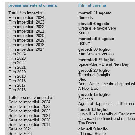
prossimamente al cinema
Film al cinema
Tutti i film imperdibili
martedì 11 agosto
Film imperdibili 2024
Nimrods
Film imperdibili 2023
giovedì 6 agosto
Film imperdibili 2022
Greta e le favole vere
Film imperdibili 2021
Borgo
Film imperdibili 2020
mercoledì 5 agosto
Film imperdibili 2019
Hokum
Film imperdibili 2018
Film imperdibili 2017
giovedì 30 luglio
Film 2024
Kim Novak's Vertigo
Film 2023
mercoledì 29 luglio
Film 2022
Spider-Man - Brand New Day
Film 2021
giovedì 23 luglio
Film 2020
Terapia di famiglia
Film 2019
Blue
Film 2018
Deep Water - Incubo dagli abissi
Film 2017
A New Dawn
Film 2016
giovedì 16 luglio
Tutte le serie tv imperdibili
Odissea
Serie tv imperdibili 2024
Agent of Happiness - Il Bhutan e 
Serie tv imperdibili 2023
lunedì 13 luglio
Serie tv imperdibili 2022
Lupin III - Il castello di Cagliostr
Serie tv imperdibili 2021
La casa dalle finestre che ridono
Serie tv imperdibili 2020
The Doors
Serie tv imperdibili 2019
Serie tv 2024
giovedì 9 luglio
Serie tv 2023
L'Hangar Rosso