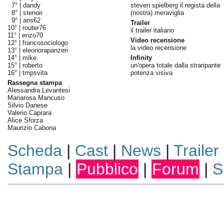
7° |
dandy
steven spielberg il regista della
8° |
stenoir
(nostra) meraviglia
9° |
aris62
Trailer
10° |
router76
il trailer italiano
11° |
enzo70
Video recensione
12° |
francosociologo
la video recensione
13° |
eleonorapanzeri
14° |
mike
Infinity
15° |
roberto
un'opera totale dalla straripante
16° |
tmpsvita
potenza visiva
Rassegna stampa
Alessandra Levantesi
Mariarosa Mancuso
Silvio Danese
Valerio Caprara
Alice Sforza
Maurizio Cabona
Scheda
|
Cast
|
News
|
Trailer
Stampa
|
Pubblico
|
Forum
|
S