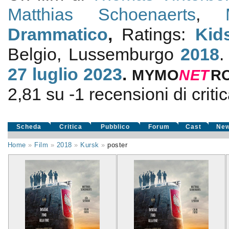
Matthias Schoenaerts
,
Drammatico
,
Ratings:
Kid
Belgio, Lussemburgo
2018
.
27
luglio 2023
.
MYMO
NE
T
R
2,81
su
-1
recensioni di critic
Scheda
Critica
Pubblico
Forum
Cast
Ne
Home
»
Film
»
2018
»
Kursk
»
poster