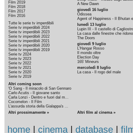
Film 2019
A New Dawn
Film 2018
giovedì 16 luglio
Film 2017
Odissea
Film 2016
Agent of Happiness - Il Bhutan e 
Tutte le serie tv imperdibili
lunedì 13 luglio
Serie tv imperdibili 2024
Lupin III - Il castello di Cagliostr
Serie tv imperdibili 2023
La casa dalle finestre che ridono
Serie tv imperdibili 2022
The Doors
Serie tv imperdibili 2021
giovedì 9 luglio
Serie tv imperdibili 2020
L'Hangar Rosso
Serie tv imperdibili 2019
Il mondo oltre
Serie tv 2024
Election Day
Serie tv 2023
165' Mineurs
Serie tv 2022
Serie tv 2021
mercoledì 8 luglio
Serie tv 2020
La casa - Il rogo del male
Serie tv 2019
Altri coming soon
'O Sang - Il miracolo di San Gennaro
Carlo Acutis - Il giovane santo
Carla Lonzi - Dentro e fuori dal m...
Cocomelon - Il Film
L'assurda storia della Gialappa's ...
Altri prossimamente »
Altri film al cinema »
home
|
cinema
|
database
|
fil