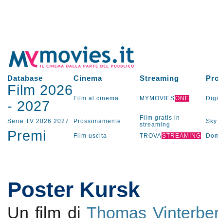
Database
Cinema
Streaming
Pr
Film 2026
Film al cinema
MYMOVIES
ONE
Digi
-
2027
Film gratis in
Serie TV
2026
2027
Prossimamente
Sky
streaming
Premi
Film uscita
TROVA
STREAMING
Dom
Poster Kursk
Un film di
Thomas Vinterbe