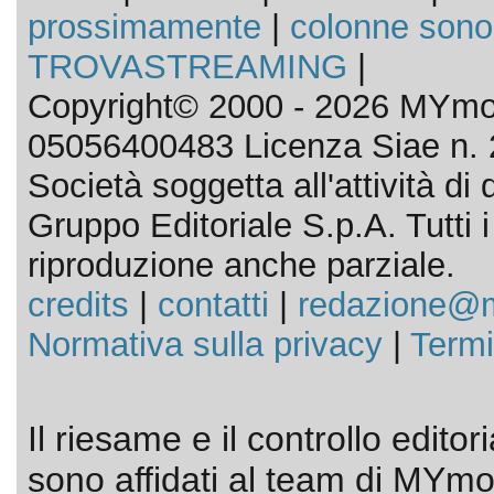
prossimamente
|
colonne sono
TROVASTREAMING
|
Copyright© 2000 - 2026 MYmov
05056400483 Licenza Siae n. 
Società soggetta all'attività d
Gruppo Editoriale S.p.A. Tutti i d
riproduzione anche parziale.
credits
|
contatti
|
redazione@m
Normativa sulla privacy
|
Termi
Il riesame e il controllo editor
sono affidati al team di MYmov