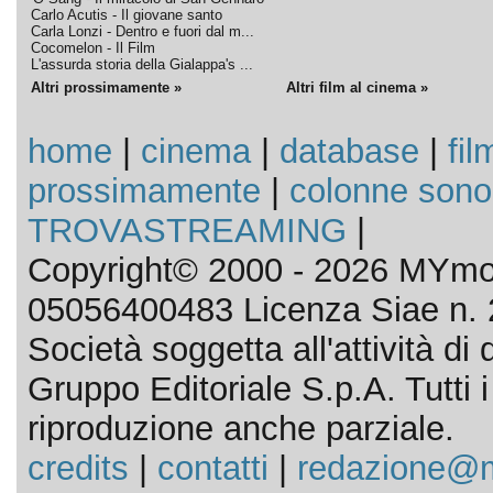
Carlo Acutis - Il giovane santo
Carla Lonzi - Dentro e fuori dal m...
Cocomelon - Il Film
L'assurda storia della Gialappa's ...
Altri prossimamente »
Altri film al cinema »
home
|
cinema
|
database
|
fil
prossimamente
|
colonne sono
TROVASTREAMING
|
Copyright© 2000 - 2026 MYmov
05056400483 Licenza Siae n. 
Società soggetta all'attività d
Gruppo Editoriale S.p.A. Tutti i d
riproduzione anche parziale.
credits
|
contatti
|
redazione@m