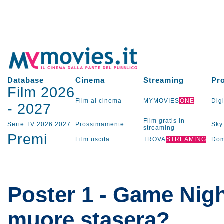
Database
Cinema
Streaming
Pr
Film 2026
Film al cinema
MYMOVIES
ONE
Digi
-
2027
Film gratis in
Serie TV
2026
2027
Prossimamente
Sky
streaming
Premi
Film uscita
TROVA
STREAMING
Dom
Poster 1 - Game Nigh
muore stasera?