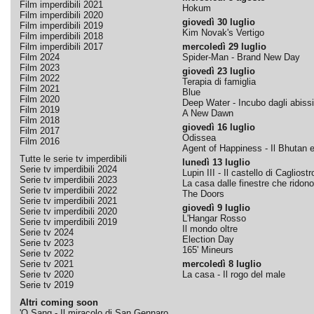
Film imperdibili 2021
Hokum
Film imperdibili 2020
giovedì 30 luglio
Film imperdibili 2019
Kim Novak's Vertigo
Film imperdibili 2018
Film imperdibili 2017
mercoledì 29 luglio
Film 2024
Spider-Man - Brand New Day
Film 2023
giovedì 23 luglio
Film 2022
Terapia di famiglia
Film 2021
Blue
Film 2020
Deep Water - Incubo dagli abissi
Film 2019
A New Dawn
Film 2018
giovedì 16 luglio
Film 2017
Odissea
Film 2016
Agent of Happiness - Il Bhutan e 
Tutte le serie tv imperdibili
lunedì 13 luglio
Serie tv imperdibili 2024
Lupin III - Il castello di Cagliostr
Serie tv imperdibili 2023
La casa dalle finestre che ridono
Serie tv imperdibili 2022
The Doors
Serie tv imperdibili 2021
giovedì 9 luglio
Serie tv imperdibili 2020
L'Hangar Rosso
Serie tv imperdibili 2019
Il mondo oltre
Serie tv 2024
Election Day
Serie tv 2023
165' Mineurs
Serie tv 2022
Serie tv 2021
mercoledì 8 luglio
Serie tv 2020
La casa - Il rogo del male
Serie tv 2019
Altri coming soon
'O Sang - Il miracolo di San Gennaro