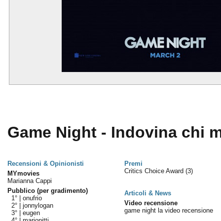
Game Night - Indovina chi m
Recensioni & Opinionisti
Premi
Critics Choice Award
(3)
MYmovies
Marianna Cappi
Pubblico (per gradimento)
Articoli & News
1° |
onufrio
Video recensione
2° |
jonnylogan
game night la video recensione
3° |
eugen
4° |
marionitti