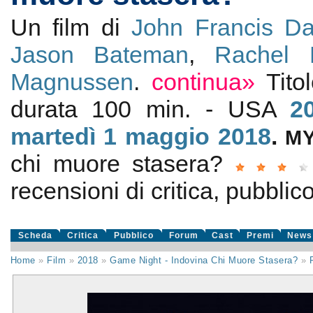
Un film di
John Francis Da
Jason Bateman
,
Rachel
Magnussen
.
continua»
Tito
durata 100 min. - USA
2
martedì 1
maggio 2018
.
M
chi muore stasera?
recensioni di critica, pubblico
Scheda
Critica
Pubblico
Forum
Cast
Premi
News
Home
»
Film
»
2018
»
Game Night - Indovina Chi Muore Stasera?
»