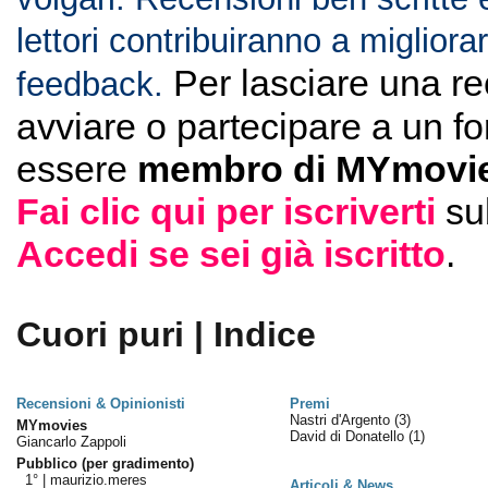
lettori contribuiranno a migliorar
Per lasciare una r
feedback.
avviare o partecipare a un f
essere
membro di MYmovie
Fai clic qui per iscriverti
su
Accedi se sei già iscritto
.
Cuori puri | Indice
Recensioni & Opinionisti
Premi
Nastri d'Argento
(3)
MYmovies
David di Donatello
(1)
Giancarlo Zappoli
Pubblico (per gradimento)
1° |
maurizio.meres
Articoli & News