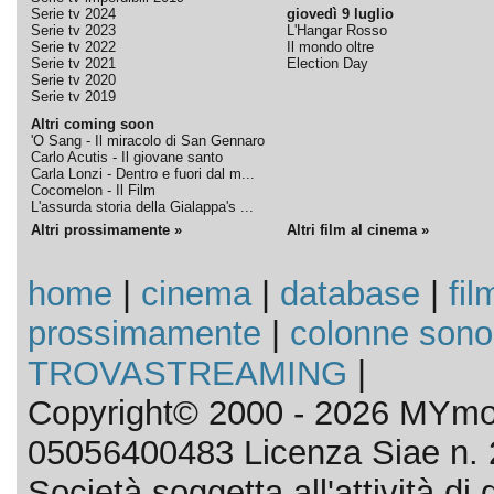
Serie tv 2024
giovedì 9 luglio
Serie tv 2023
L'Hangar Rosso
Serie tv 2022
Il mondo oltre
Serie tv 2021
Election Day
Serie tv 2020
Serie tv 2019
Altri coming soon
'O Sang - Il miracolo di San Gennaro
Carlo Acutis - Il giovane santo
Carla Lonzi - Dentro e fuori dal m...
Cocomelon - Il Film
L'assurda storia della Gialappa's ...
Altri prossimamente »
Altri film al cinema »
home
|
cinema
|
database
|
fil
prossimamente
|
colonne sono
TROVASTREAMING
|
Copyright© 2000 - 2026 MYmov
05056400483 Licenza Siae n. 
Società soggetta all'attività d