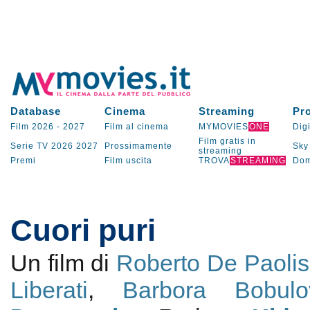
Database
Cinema
Streaming
Pr
Film 2026
-
2027
Film al cinema
MYMOVIES
ONE
Digi
Film gratis in
Serie TV
2026
2027
Prossimamente
Sky
streaming
Premi
Film uscita
TROVA
STREAMING
Dom
Cuori puri
Un film di
Roberto De Paolis
Liberati
,
Barbora Bobulo