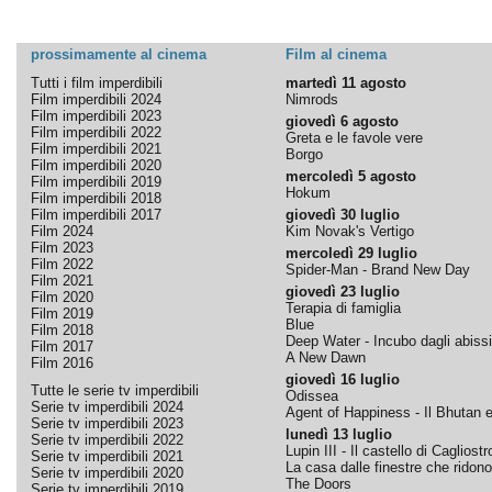
prossimamente al cinema
Film al cinema
Tutti i film imperdibili
martedì 11 agosto
Film imperdibili 2024
Nimrods
Film imperdibili 2023
giovedì 6 agosto
Film imperdibili 2022
Greta e le favole vere
Film imperdibili 2021
Borgo
Film imperdibili 2020
mercoledì 5 agosto
Film imperdibili 2019
Hokum
Film imperdibili 2018
Film imperdibili 2017
giovedì 30 luglio
Film 2024
Kim Novak's Vertigo
Film 2023
mercoledì 29 luglio
Film 2022
Spider-Man - Brand New Day
Film 2021
giovedì 23 luglio
Film 2020
Terapia di famiglia
Film 2019
Blue
Film 2018
Deep Water - Incubo dagli abissi
Film 2017
A New Dawn
Film 2016
giovedì 16 luglio
Tutte le serie tv imperdibili
Odissea
Serie tv imperdibili 2024
Agent of Happiness - Il Bhutan e 
Serie tv imperdibili 2023
lunedì 13 luglio
Serie tv imperdibili 2022
Lupin III - Il castello di Cagliostr
Serie tv imperdibili 2021
La casa dalle finestre che ridono
Serie tv imperdibili 2020
The Doors
Serie tv imperdibili 2019