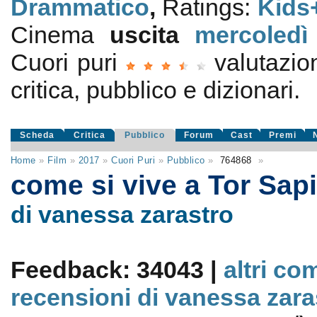
Drammatico
,
Ratings:
Kids
Cinema
uscita
mercoledì
Cuori puri
valutazi
critica, pubblico e dizionari.
Scheda
Critica
Pubblico
Forum
Cast
Premi
Home
»
Film
»
2017
»
Cuori Puri
»
Pubblico
»
764868
»
come si vive a Tor Sa
di vanessa zarastro
Feedback: 34043 |
altri co
recensioni di vanessa zara