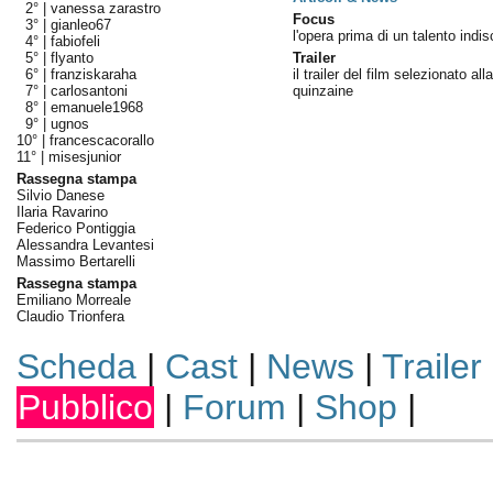
2° |
vanessa zarastro
Focus
3° |
gianleo67
l'opera prima di un talento indi
4° |
fabiofeli
5° |
flyanto
Trailer
6° |
franziskaraha
il trailer del film selezionato alla
7° |
carlosantoni
quinzaine
8° |
emanuele1968
9° |
ugnos
10° |
francescacorallo
11° |
misesjunior
Rassegna stampa
Silvio Danese
Ilaria Ravarino
Federico Pontiggia
Alessandra Levantesi
Massimo Bertarelli
Rassegna stampa
Emiliano Morreale
Claudio Trionfera
Scheda
|
Cast
|
News
|
Trailer
Pubblico
|
Forum
|
Shop
|