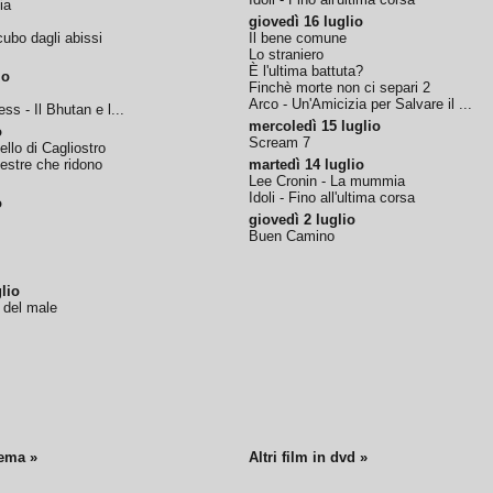
ia
giovedì 16 luglio
ubo dagli abissi
Il bene comune
Lo straniero
È l'ultima battuta?
io
Finchè morte non ci separi 2
Arco - Un'Amicizia per Salvare il ...
ss - Il Bhutan e l...
mercoledì 15 luglio
o
Scream 7
tello di Cagliostro
nestre che ridono
martedì 14 luglio
Lee Cronin - La mummia
Idoli - Fino all'ultima corsa
o
giovedì 2 luglio
Buen Camino
lio
o del male
nema »
Altri film in dvd »