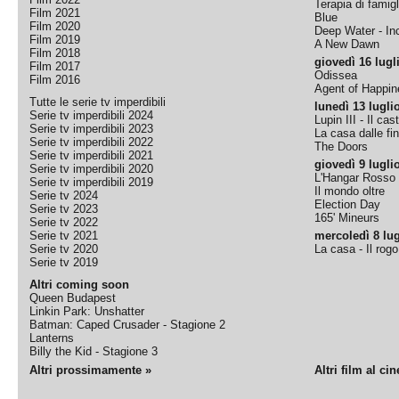
Terapia di famigl
Film 2021
Blue
Film 2020
Deep Water - Inc
Film 2019
A New Dawn
Film 2018
giovedì 16 lugl
Film 2017
Odissea
Film 2016
Agent of Happine
Tutte le serie tv imperdibili
lunedì 13 lugli
Serie tv imperdibili 2024
Lupin III - Il cas
Serie tv imperdibili 2023
La casa dalle fi
Serie tv imperdibili 2022
The Doors
Serie tv imperdibili 2021
giovedì 9 lugli
Serie tv imperdibili 2020
L'Hangar Rosso
Serie tv imperdibili 2019
Il mondo oltre
Serie tv 2024
Election Day
Serie tv 2023
165' Mineurs
Serie tv 2022
Serie tv 2021
mercoledì 8 lug
Serie tv 2020
La casa - Il rog
Serie tv 2019
Altri coming soon
Queen Budapest
Linkin Park: Unshatter
Batman: Caped Crusader - Stagione 2
Lanterns
Billy the Kid - Stagione 3
Altri prossimamente »
Altri film al ci