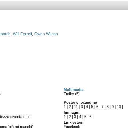
rbatch
,
Will Ferrell
,
Owen Wilson
Multimedia
)
Trailer (5)
Poster e locandine
1
|
2
|
11
|
3
|
4
|
5
|
6
|
7
|
8
|
9
|
10
|
Immagini
tezza diventa stile
1
|
2
|
3
|
4
|
5
|
6
|
Link esterni
 roma 'già mi manchi'
Facebook