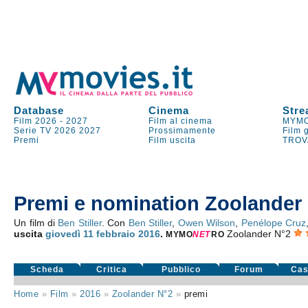
Database
Cinema
Stre
Film 2026
-
2027
Film al cinema
MYMO
Serie TV
2026
2027
Prossimamente
Film 
Premi
Film uscita
TROV
Premi e nomination Zoolander
Un film di
Ben Stiller
. Con
Ben Stiller
,
Owen Wilson
,
Penélope Cruz
uscita
giovedì 11
febbraio 2016
.
Zoolander N°2
MYMO
NE
T
RO
Scheda
Critica
Pubblico
Forum
Cas
Home
»
Film
»
2016
»
Zoolander N°2
»
premi