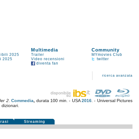
Multimedia
Community
ibili 2025
Trailer
MYmovies Club
li 2025
Video recensioni
twitter
diventa fan
ricerca avanzata
er 2
.
Commedia
,
durata 100 min. - USA
2016
. - Universal Pictures
 dizionari.
rasi
Streaming