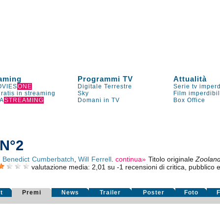
aming
Programmi TV
Attualità
VIES
ONE
Digitale Terrestre
Serie tv imperd
gratis in streaming
Sky
Film imperdibi
A
STREAMING
Domani in TV
Box Office
 N°2
,
Benedict Cumberbatch
,
Will Ferrell
.
continua»
Titolo originale
Zooland
valutazione media:
2,01
su
-1
recensioni di critica, pubblico e
t
Premi
News
Trailer
Poster
Foto
F