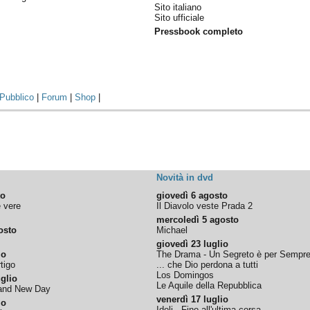
Sito italiano
Sito ufficiale
Pressbook completo
Pubblico
|
Forum
|
Shop
|
Novità in dvd
to
giovedì 6 agosto
e vere
Il Diavolo veste Prada 2
mercoledì 5 agosto
osto
Michael
giovedì 23 luglio
io
The Drama - Un Segreto è per Sempr
tigo
... che Dio perdona a tutti
Los Domingos
glio
Le Aquile della Repubblica
rand New Day
venerdì 17 luglio
io
Idoli - Fino all'ultima corsa