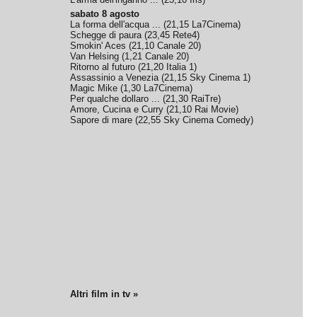
sabato 8 agosto
La forma dell'acqua ...
(
21,15
La7Cinema
)
Schegge di paura
(
23,45
Rete4
)
Smokin' Aces
(
21,10
Canale 20
)
Van Helsing
(
1,21
Canale 20
)
Ritorno al futuro
(
21,20
Italia 1
)
Assassinio a Venezia
(
21,15
Sky Cinema 1
)
Magic Mike
(
1,30
La7Cinema
)
Per qualche dollaro ...
(
21,30
RaiTre
)
Amore, Cucina e Curry
(
21,10
Rai Movie
)
Sapore di mare
(
22,55
Sky Cinema Comedy
)
Altri film in tv »