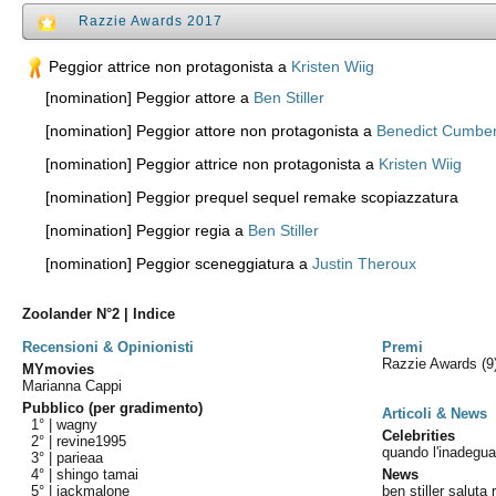
Razzie Awards 2017
Peggior attrice non protagonista a
Kristen Wiig
[nomination] Peggior attore a
Ben Stiller
[nomination] Peggior attore non protagonista a
Benedict Cumbe
[nomination] Peggior attrice non protagonista a
Kristen Wiig
[nomination] Peggior prequel sequel remake scopiazzatura
[nomination] Peggior regia a
Ben Stiller
[nomination] Peggior sceneggiatura a
Justin Theroux
Zoolander N°2 | Indice
Recensioni & Opinionisti
Premi
Razzie Awards
(9
MYmovies
Marianna Cappi
Pubblico (per gradimento)
Articoli & News
1° |
wagny
Celebrities
2° |
revine1995
quando l'inadegua
3° |
parieaa
4° |
shingo tamai
News
5° |
jackmalone
ben stiller saluta