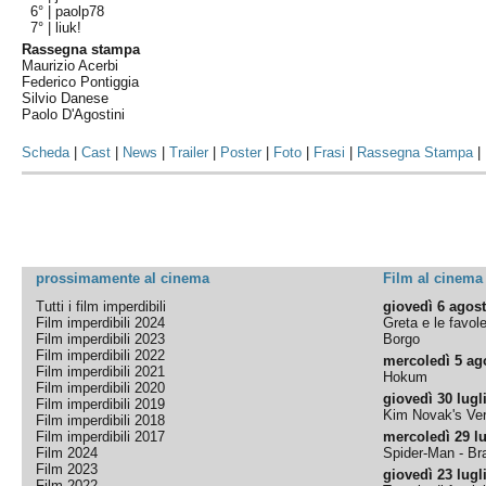
6° |
paolp78
7° |
liuk!
Rassegna stampa
Maurizio Acerbi
Federico Pontiggia
Silvio Danese
Paolo D'Agostini
Scheda
|
Cast
|
News
|
Trailer
|
Poster
|
Foto
|
Frasi
|
Rassegna Stampa
|
prossimamente al cinema
Film al cinema
Tutti i film imperdibili
giovedì 6 agos
Film imperdibili 2024
Greta e le favol
Film imperdibili 2023
Borgo
Film imperdibili 2022
mercoledì 5 ag
Film imperdibili 2021
Hokum
Film imperdibili 2020
giovedì 30 lugl
Film imperdibili 2019
Kim Novak's Ver
Film imperdibili 2018
Film imperdibili 2017
mercoledì 29 lu
Film 2024
Spider-Man - B
Film 2023
giovedì 23 lugl
Film 2022