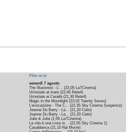
Film in tv
venerdì 7 agosto
The Illusionist - L'...
(
23,05
La7Cinema
)
Un'estate al mare
(
23,45
Rete4
)
Un'estate ai Caraibi
(
21,30
Rete4
)
Magic in the Moonlight
(
23,02
Twenty Seven
)
L'evocazione - The C...
(
22,35
Sky Cinema Suspence
)
e
Jeanne Du Barry - La...
(
21,20
Cielo
)
Jeanne Du Barry - La...
(
21,20
Cielo
)
Julie & Julia
(
1,05
La7Cinema
)
La vita è una cosa m...
(
22,55
Sky Cinema 1
)
Casablanca
(
21,10
Rai Movie
)
L'arma dell'inganno ...
(
23,10
Iris
)