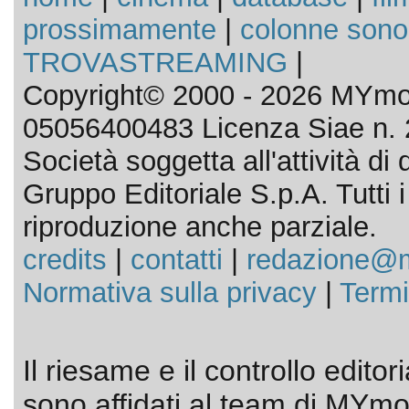
prossimamente
|
colonne sono
TROVASTREAMING
|
Copyright© 2000 - 2026 MYmov
05056400483 Licenza Siae n. 
Società soggetta all'attività d
Gruppo Editoriale S.p.A. Tutti i d
riproduzione anche parziale.
credits
|
contatti
|
redazione@m
Normativa sulla privacy
|
Termi
Il riesame e il controllo editor
sono affidati al team di MYmov