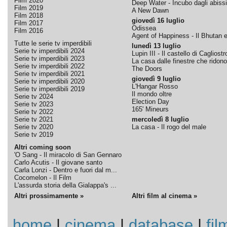
Film 2020
Deep Water - Incubo dagli abissi
Film 2019
A New Dawn
Film 2018
giovedì 16 luglio
Film 2017
Odissea
Film 2016
Agent of Happiness - Il Bhutan e 
Tutte le serie tv imperdibili
lunedì 13 luglio
Serie tv imperdibili 2024
Lupin III - Il castello di Cagliostr
Serie tv imperdibili 2023
La casa dalle finestre che ridono
Serie tv imperdibili 2022
The Doors
Serie tv imperdibili 2021
giovedì 9 luglio
Serie tv imperdibili 2020
L'Hangar Rosso
Serie tv imperdibili 2019
Il mondo oltre
Serie tv 2024
Election Day
Serie tv 2023
165' Mineurs
Serie tv 2022
Serie tv 2021
mercoledì 8 luglio
Serie tv 2020
La casa - Il rogo del male
Serie tv 2019
Altri coming soon
'O Sang - Il miracolo di San Gennaro
Carlo Acutis - Il giovane santo
Carla Lonzi - Dentro e fuori dal m...
Cocomelon - Il Film
L'assurda storia della Gialappa's ...
Altri prossimamente »
Altri film al cinema »
home
|
cinema
|
database
|
fil