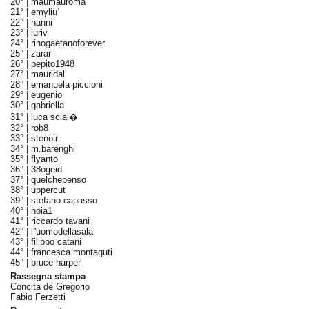
20° |
maumauroma
21° |
emyliu`
22° |
nanni
23° |
iuriv
24° |
rinogaetanoforever
25° |
zarar
26° |
pepito1948
27° |
mauridal
28° |
emanuela piccioni
29° |
eugenio
30° |
gabriella
31° |
luca scial�
32° |
rob8
33° |
stenoir
34° |
m.barenghi
35° |
flyanto
36° |
38ogeid
37° |
quelchepenso
38° |
uppercut
39° |
stefano capasso
40° |
noia1
41° |
riccardo tavani
42° |
l''uomodellasala
43° |
filippo catani
44° |
francesca.montaguti
45° |
bruce harper
Rassegna stampa
Concita de Gregorio
Fabio Ferzetti