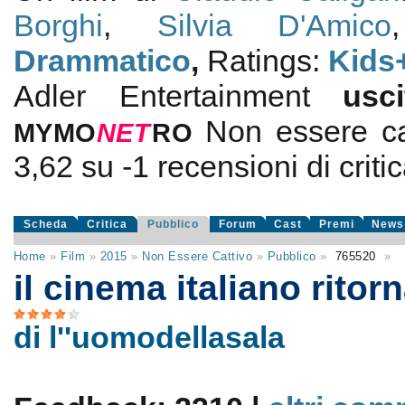
Borghi
,
Silvia D'Amico
Drammatico
,
Ratings:
Kids
Adler Entertainment
usc
Non essere ca
MYMO
NE
T
RO
3,62
su
-1
recensioni di criti
Scheda
Critica
Pubblico
Forum
Cast
Premi
News
Home
»
Film
»
2015
»
Non Essere Cattivo
»
Pubblico
»
765520
»
il cinema italiano ritorn
di l''uomodellasala