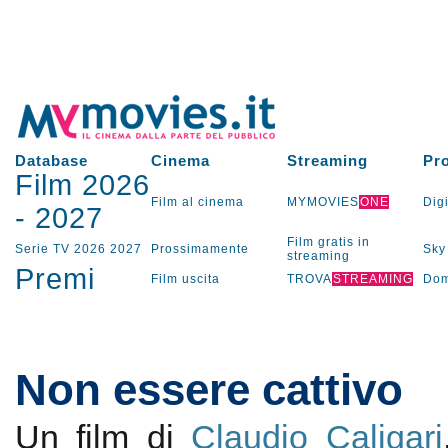
Database
Cinema
Streaming
Pr
Film 2026
Film al cinema
MYMOVIES
ONE
Digi
-
2027
Film gratis in
Serie TV
2026
2027
Prossimamente
Sky
streaming
Premi
Film uscita
TROVA
STREAMING
Dom
Non essere cattivo
Un film di
Claudio Caligari