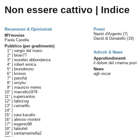
Non essere cattivo | Indice
Recensioni & Opinionisti
Premi
Nastri d'Argento
(7)
MYmovies
David di Donatello
(19)
Paola Casella
Pubblico (per gradimento)
1° |
sergio dal maso
Articoli & News
2° |
brian77
Approfondimenti
3° |
eusebio abbondanza
il dolore del cinema pos
4° |
robert eroica
5° |
brunobruno
News
6° |
kronos
agli oscar
7° |
parsifal
8° |
emyliu`
9° |
maurizio meres
10° |
marcello1979
11° |
supersantos
12° |
fabriziog
13° |
camarillo
14° |
15° |
sara kavafis
16° |
alessio montini
17° |
eugenio98
18° |
fabiofeli
19° |
santamarinella2