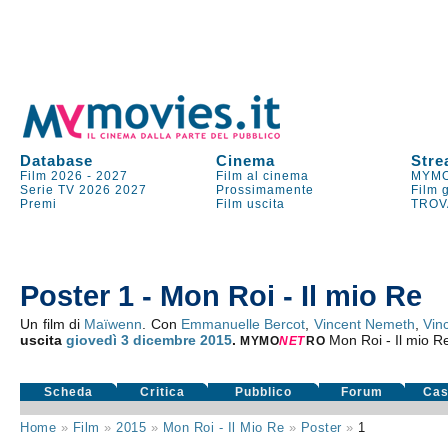
Database
Cinema
Stre
Film 2026
-
2027
Film al cinema
MYMO
Serie TV
2026
2027
Prossimamente
Film 
Premi
Film uscita
TROV
Poster 1 - Mon Roi - Il mio Re
Un film di
Maïwenn
. Con
Emmanuelle Bercot
,
Vincent Nemeth
,
Vin
uscita
giovedì 3
dicembre 2015
.
Mon Roi - Il mio R
MYMO
NE
T
RO
Scheda
Critica
Pubblico
Forum
Cas
Home
»
Film
»
2015
»
Mon Roi - Il Mio Re
»
Poster
»
1