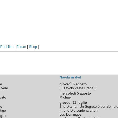
|
Pubblico
|
Forum
|
Shop
|
Novità in dvd
to
giovedì 6 agosto
e vere
Il Diavolo veste Prada 2
mercoledì 5 agosto
osto
Michael
giovedì 23 luglio
io
The Drama - Un Segreto è per Sempr
tigo
... che Dio perdona a tutti
Los Domingos
glio