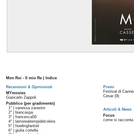
Mon Roi - Il mio Re | Indice
Recensioni & Opinionisti
Premi
Festival di Cann
MYmovies
Cesar
(9)
Giancarlo Zappoli
Pubblico (per gradimento)
1° |
vanessa zarastro
Articoli & News
2° |
biancaspa
Focus
3° |
francesca50
come si racconta 
4° |
lamoreaitempidelcolera
5° |
howlingfantod
6° |
giulia cortella