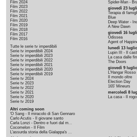
Film 2024
Spider-Man - B
Film 2023
giovedì 23 lugl
Film 2022
Terapia di famigl
Film 2021
Blue
Film 2020
Deep Water - Inc
Film 2019
A New Dawn
Film 2018
giovedì 16 lugl
Film 2017
Odissea
Film 2016
Agent of Happine
Tutte le serie tv imperdibili
lunedì 13 lugli
Serie tv imperdibili 2024
Lupin III - Il cas
Serie tv imperdibili 2023
La casa dalle fi
Serie tv imperdibili 2022
The Doors
Serie tv imperdibili 2021
giovedì 9 lugli
Serie tv imperdibili 2020
L'Hangar Rosso
Serie tv imperdibili 2019
Il mondo oltre
Serie tv 2024
Election Day
Serie tv 2023
165' Mineurs
Serie tv 2022
Serie tv 2021
mercoledì 8 lug
Serie tv 2020
La casa - Il rog
Serie tv 2019
Altri coming soon
'O Sang - Il miracolo di San Gennaro
Carlo Acutis - Il giovane santo
Carla Lonzi - Dentro e fuori dal m...
Cocomelon - Il Film
L'assurda storia della Gialappa's ...