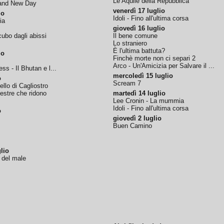
Le Aquile della Repubblica
rand New Day
venerdì 17 luglio
io
Idoli - Fino all'ultima corsa
ia
giovedì 16 luglio
ubo dagli abissi
Il bene comune
Lo straniero
È l'ultima battuta?
io
Finchè morte non ci separi 2
Arco - Un'Amicizia per Salvare il ...
ss - Il Bhutan e l...
mercoledì 15 luglio
o
Scream 7
tello di Cagliostro
nestre che ridono
martedì 14 luglio
Lee Cronin - La mummia
Idoli - Fino all'ultima corsa
o
giovedì 2 luglio
Buen Camino
lio
o del male