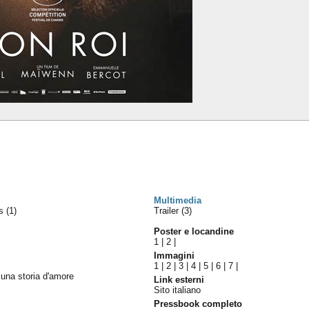
Multimedia
es
(1)
Trailer (3)
Poster e locandine
1
|
2
|
Immagini
1
|
2
|
3
|
4
|
5
|
6
|
7
|
una storia d'amore
Link esterni
Sito italiano
Pressbook completo