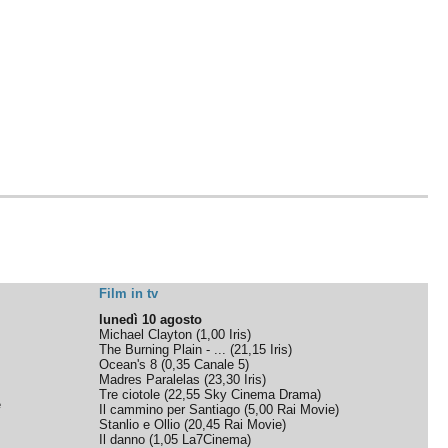
Film in tv
lunedì 10 agosto
Michael Clayton
(
1,00
Iris
)
The Burning Plain - ...
(
21,15
Iris
)
Ocean's 8
(
0,35
Canale 5
)
Madres Paralelas
(
23,30
Iris
)
Tre ciotole
(
22,55
Sky Cinema Drama
)
e
Il cammino per Santiago
(
5,00
Rai Movie
)
Stanlio e Ollio
(
20,45
Rai Movie
)
Il danno
(
1,05
La7Cinema
)