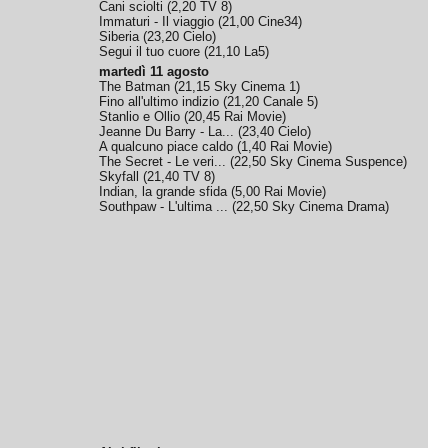
Cani sciolti
(
2,20
TV 8
)
Immaturi - Il viaggio
(
21,00
Cine34
)
Siberia
(
23,20
Cielo
)
Segui il tuo cuore
(
21,10
La5
)
martedì 11 agosto
The Batman
(
21,15
Sky Cinema 1
)
Fino all'ultimo indizio
(
21,20
Canale 5
)
Stanlio e Ollio
(
20,45
Rai Movie
)
Jeanne Du Barry - La...
(
23,40
Cielo
)
A qualcuno piace caldo
(
1,40
Rai Movie
)
The Secret - Le veri...
(
22,50
Sky Cinema Suspence
)
Skyfall
(
21,40
TV 8
)
Indian, la grande sfida
(
5,00
Rai Movie
)
Southpaw - L'ultima ...
(
22,50
Sky Cinema Drama
)