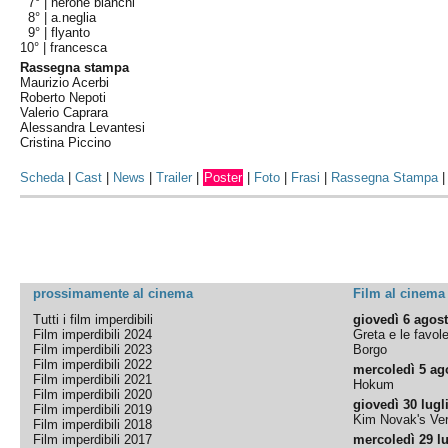
7° |
nerone bianchi
8° |
a.neglia
9° |
flyanto
10° |
francesca
Rassegna stampa
Maurizio Acerbi
Roberto Nepoti
Valerio Caprara
Alessandra Levantesi
Cristina Piccino
Scheda
|
Cast
|
News
|
Trailer
|
Poster
|
Foto
|
Frasi
|
Rassegna Stampa
prossimamente al cinema
Film al cinema
Tutti i film imperdibili
giovedì 6 agos
Film imperdibili 2024
Greta e le favol
Film imperdibili 2023
Borgo
Film imperdibili 2022
mercoledì 5 ag
Film imperdibili 2021
Hokum
Film imperdibili 2020
giovedì 30 lugl
Film imperdibili 2019
Kim Novak's Ver
Film imperdibili 2018
Film imperdibili 2017
mercoledì 29 lu