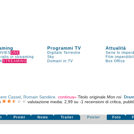
aming
Programmi TV
Attualità
VIES
ONE
Digitale Terrestre
Serie tv imperd
gratis in streaming
Sky
Film imperdibi
A
STREAMING
Domani in TV
Box Office
cent Cassel
,
Romain Sandère
.
continua»
Titolo originale
Mon roi
.
Dram
e
valutazione media:
2,99
su
-1
recensioni di critica, pubbl
t
Premi
News
Trailer
Poster
Foto
F