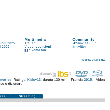
Multimedia
Community
ibili 2025
Trailer
MYmovies Club
li 2025
Video recensioni
twitter
diventa fan
ricerca avanzata
matico
,
Ratings:
Kids+13
, durata 130 min. - Francia
2015
. - Videa
ico e dizionari.
rasi
Streaming