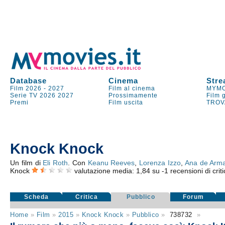
Database
Cinema
Stre
Film 2026
-
2027
Film al cinema
MYMO
Serie TV
2026
2027
Prossimamente
Film 
Premi
Film uscita
TROV
Knock Knock
Un film di
Eli Roth
. Con
Keanu Reeves
,
Lorenza Izzo
,
Ana de Arm
Knock
valutazione media:
1,84
su
-1
recensioni di criti
Scheda
Critica
Pubblico
Forum
Home
»
Film
»
2015
»
Knock Knock
»
Pubblico
»
738732
»