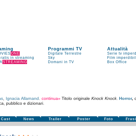
aming
Programmi TV
Attualità
VIES
ONE
Digitale Terrestre
Serie tv imperd
gratis in streaming
Sky
Film imperdibi
A
STREAMING
Domani in TV
Box Office
as
,
Ignacia Allamand
.
continua»
Titolo originale
Knock Knock
.
Horror
,
ca, pubblico e dizionari.
Cast
News
Trailer
Poster
Foto
Fras