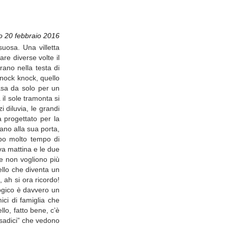
o 20 febbraio 2016
suosa. Una villetta
are diverse volte il
ano nella testa di
Knock knock, quello
asa da solo per un
il sole tramonta si
diluvia, le grandi
 progettato per la
ano alla sua porta,
opo molto tempo di
va mattina e le due
e non vogliono più
uello che diventa un
 ah si ora ricordo!
logico è davvero un
ici di famiglia che
lo, fatto bene, c’è
“sadici” che vedono