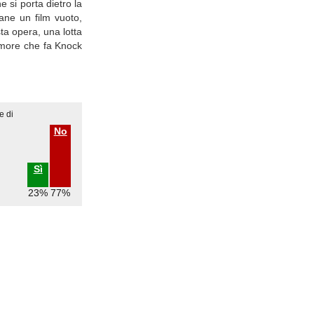
 si porta dietro la
ane un film vuoto,
ta opera, una lotta
umore che fa Knock
e di
No
Sì
23%
77%