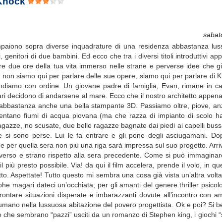
 Knock
sabat
 compaiono sopra diverse inquadrature di una residenza abbastanza lus
enitori di due bambini. Ed ecco che tra i diversi titoli introduttivi app
e due ore della tua vita immerso nelle strane e perverse idee che gir
Ma non siamo qui per parlare delle sue opere, siamo qui per parlare di 
Andiamo con ordine. Un giovane padre di famiglia, Evan, rimane in c
ari decidono di andarsene al mare. Ecco che il nostro architetto appena 
abbastanza anche una bella stampante 3D. Passiamo oltre, piove, anzi 
iventano fiumi di acqua piovana (ma che razza di impianto di scolo ha
 ragazze, no scusate, due belle ragazze bagnate dai piedi ai capelli buss
e si sono perse. Lui le fa entrare e gli pone degli asciugamani. D
 e per quella sera non più una riga sarà impressa sul suo progetto. Arri
diverso e strano rispetto alla sera precedente. Come si può immaginar
 più presto possibile. Via! da qui il film accelera, prende il volo, in q
to. Aspettate! Tutto questo mi sembra una cosa già vista un’altra volta,
e magari dateci un’occhiata; per gli amanti del genere thriller psico
rontare situazioni disperate e imbarazzanti dovute all’incontro con am
umano nella lussuosa abitazione del povero progettista. Ok e poi? Si bel
 che sembrano “pazzi” usciti da un romanzo di Stephen king, i giochi 