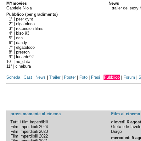
MYmovies
News
Gabriele Niola
il trailer del sex
Pubblico (per gradimento)
1° |
peer gynt
2° |
elgatoloco
3° |
recensionifilms
4° |
biso 93
5° |
dani
6° |
dandy
7° |
elgatoloco
8° |
preston
9° |
lunardo92
10° |
no_data
11° |
cinebura
Scheda
|
Cast
|
News
|
Trailer
|
Poster
|
Foto
|
Frasi
|
Pubblico
|
Forum
|
S
prossimamente al cinema
Film al cinema
Tutti i film imperdibili
giovedì 6 agos
Film imperdibili 2024
Greta e le favol
Film imperdibili 2023
Borgo
Film imperdibili 2022
mercoledì 5 ag
Film imperdibili 2021