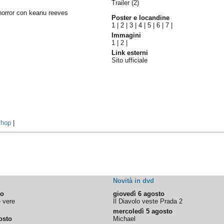
Trailer (2)
y horror con keanu reeves
Poster e locandine
1
|
2
|
3
|
4
|
5
|
6
|
7
|
Immagini
1
|
2
|
Link esterni
Sito ufficiale
hop
|
Novità in dvd
to
giovedì 6 agosto
e vere
Il Diavolo veste Prada 2
mercoledì 5 agosto
osto
Michael