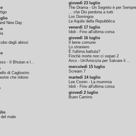
giovedì 23 luglio
io
The Drama - Un Segreto è per Sempr
tigo
... che Dio perdona a tutti
Los Domingos
glio
Le Aquile della Repubblica
rand New Day
venerdì 17 luglio
io
Idoli - Fino all'ultima corsa
ia
giovedì 16 luglio
ubo dagli abissi
Il bene comune
Lo straniero
È l'ultima battuta?
io
Finchè morte non ci separi 2
Arco - Un'Amicizia per Salvare il ...
ss - Il Bhutan e l...
mercoledì 15 luglio
o
Scream 7
tello di Cagliostro
nestre che ridono
martedì 14 luglio
Lee Cronin - La mummia
Idoli - Fino all'ultima corsa
o
giovedì 2 luglio
Buen Camino
lio
o del male