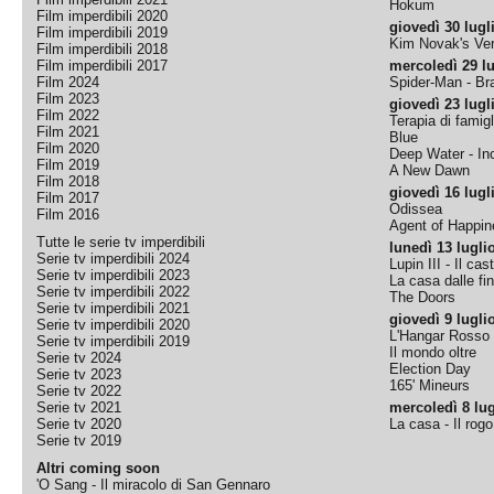
Hokum
Film imperdibili 2020
giovedì 30 lugl
Film imperdibili 2019
Kim Novak's Ver
Film imperdibili 2018
Film imperdibili 2017
mercoledì 29 lu
Film 2024
Spider-Man - B
Film 2023
giovedì 23 lugl
Film 2022
Terapia di famigl
Film 2021
Blue
Film 2020
Deep Water - Inc
Film 2019
A New Dawn
Film 2018
giovedì 16 lugl
Film 2017
Odissea
Film 2016
Agent of Happine
Tutte le serie tv imperdibili
lunedì 13 lugli
Serie tv imperdibili 2024
Lupin III - Il cas
Serie tv imperdibili 2023
La casa dalle fi
Serie tv imperdibili 2022
The Doors
Serie tv imperdibili 2021
giovedì 9 lugli
Serie tv imperdibili 2020
L'Hangar Rosso
Serie tv imperdibili 2019
Il mondo oltre
Serie tv 2024
Election Day
Serie tv 2023
165' Mineurs
Serie tv 2022
Serie tv 2021
mercoledì 8 lug
Serie tv 2020
La casa - Il rog
Serie tv 2019
Altri coming soon
'O Sang - Il miracolo di San Gennaro