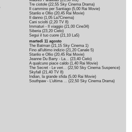
Tre ciotole
(
22,55
Sky Cinema Drama
)
e
Il cammino per Santiago
(
5,00
Rai Movie
)
Stanlio e Ollio
(
20,45
Rai Movie
)
Il danno
(
1,05
La7Cinema
)
Cani sciolti
(
2,20
TV 8
)
Immaturi - Il viaggio
(
21,00
Cine34
)
Siberia
(
23,20
Cielo
)
Segui il tuo cuore
(
21,10
La5
)
martedì 11 agosto
The Batman
(
21,15
Sky Cinema 1
)
Fino all'ultimo indizio
(
21,20
Canale 5
)
Stanlio e Ollio
(
20,45
Rai Movie
)
Jeanne Du Barry - La...
(
23,40
Cielo
)
A qualcuno piace caldo
(
1,40
Rai Movie
)
The Secret - Le veri...
(
22,50
Sky Cinema Suspence
)
Skyfall
(
21,40
TV 8
)
Indian, la grande sfida
(
5,00
Rai Movie
)
Southpaw - L'ultima ...
(
22,50
Sky Cinema Drama
)