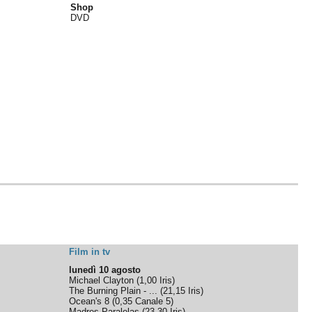
Shop
DVD
Film in tv
lunedì 10 agosto
Michael Clayton
(
1,00
Iris
)
The Burning Plain - ...
(
21,15
Iris
)
Ocean's 8
(
0,35
Canale 5
)
Madres Paralelas
(
23,30
Iris
)