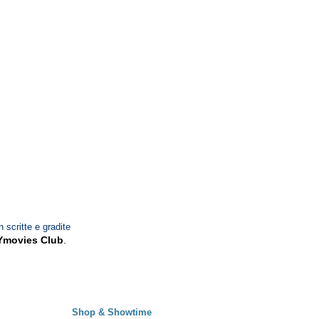
n scritte e gradite
Ymovies Club
.
Shop & Showtime