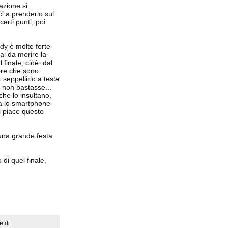
azione si
i a prenderlo sul
erti punti, poi
ndy è molto forte
ai da morire la
finale, cioè: dal
pre che sono
 seppellirlo a testa
e non bastasse...
che lo insultano,
ra lo smartphone
i piace questo
 una grande festa
di quel finale,
e di