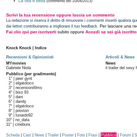
La vita è bella
(commento del 10/04/2013)
Scrivi la tua recensione oppure lascia un commento
La redazione si riserva il diritto di rimuovere i commenti inseriti qualora qu
Per lasciare una r
dai lettori contribuiranno a migliorare il tuo feedback.
Fai clic qui per iscriverti
subito oppure
Accedi se sei già iscritto
Knock Knock | Indice
Recensioni & Opinionisti
Articoli & News
MYmovies
News
Gabriele Niola
il trailer del sex
Pubblico (per gradimento)
1° |
peer gynt
2° |
elgatoloco
3° |
recensionifilms
4° |
biso 93
5° |
dani
6° |
dandy
7° |
elgatoloco
8° |
preston
9° |
lunardo92
10° |
no_data
11° |
cinebura
Scheda
|
Cast
|
News
|
Trailer
|
Poster
|
Foto
|
Frasi
|
Pubblico
|
Forum
|
S