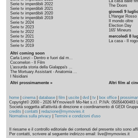
La casa dalle fi
Serie tv imperdibili 2022
The Doors
Serie tv imperdibili 2021
giovedì 9 lugli
Serie tv imperdibili 2020
L'Hangar Rosso
Serie tv imperdibili 2019
Il mondo oltre
Serie tv 2024
Election Day
Serie tv 2023
165' Mineurs
Serie tv 2022
Serie tv 2021
mercoledì 8 lug
Serie tv 2020
La casa - Il rog
Serie tv 2019
Altri coming soon
Carla Lonzi - Dentro e fuori dal m...
Cocomelon - Il Film
L'assurda storia della Gialappa's ...
The Mortuary Assistant - Anatomia ...
I Nisidiani
Altri prossimamente »
Altri film al ci
home
|
cinema
|
database
|
film
|
uscite
|
dvd
|
tv
|
box office
|
prossima
Copyright© 2000 - 2026 MYmovies® Mo-Net s.r.l. P.IVA: 05056400483 L
Società soggetta all'attività di direzione e coordinamento di GEDI Gruppo E
credits
|
contatti
|
redazione@mymovies.it
Normativa sulla privacy
|
Termini e condizioni d'uso
Il riesame e il controllo editoriale dei contenuti del presente sito sono a
Per contatti, scrivere al seguente indirizzo email: live@mymovies.it