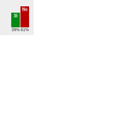
No
Sì
39%
61%