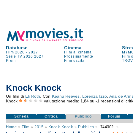
Database
Cinema
Stre
Film 2026
-
2027
Film al cinema
MYMO
Serie TV
2026
2027
Prossimamente
Film 
Premi
Film uscita
TROV
Knock Knock
Un film di
Eli Roth
. Con
Keanu Reeves
,
Lorenza Izzo
,
Ana de Arm
Knock
valutazione media:
1,84
su
-1
recensioni di criti
Scheda
Critica
Pubblico
Forum
Home
»
Film
»
2015
»
Knock Knock
»
Pubblico
»
744302
»