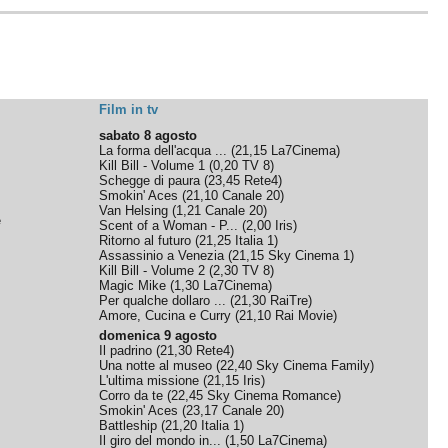
Film in tv
sabato 8 agosto
La forma dell'acqua ...
(
21,15
La7Cinema
)
Kill Bill - Volume 1
(
0,20
TV 8
)
Schegge di paura
(
23,45
Rete4
)
Smokin' Aces
(
21,10
Canale 20
)
Van Helsing
(
1,21
Canale 20
)
e
Scent of a Woman - P...
(
2,00
Iris
)
Ritorno al futuro
(
21,25
Italia 1
)
Assassinio a Venezia
(
21,15
Sky Cinema 1
)
Kill Bill - Volume 2
(
2,30
TV 8
)
Magic Mike
(
1,30
La7Cinema
)
Per qualche dollaro ...
(
21,30
RaiTre
)
Amore, Cucina e Curry
(
21,10
Rai Movie
)
domenica 9 agosto
Il padrino
(
21,30
Rete4
)
Una notte al museo
(
22,40
Sky Cinema Family
)
L'ultima missione
(
21,15
Iris
)
Corro da te
(
22,45
Sky Cinema Romance
)
Smokin' Aces
(
23,17
Canale 20
)
Battleship
(
21,20
Italia 1
)
Il giro del mondo in...
(
1,50
La7Cinema
)