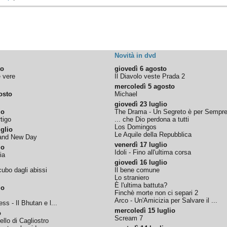
Novità in dvd
to
giovedì 6 agosto
e vere
Il Diavolo veste Prada 2
mercoledì 5 agosto
osto
Michael
giovedì 23 luglio
io
The Drama - Un Segreto è per Sempr
tigo
... che Dio perdona a tutti
Los Domingos
glio
Le Aquile della Repubblica
rand New Day
venerdì 17 luglio
io
Idoli - Fino all'ultima corsa
ia
giovedì 16 luglio
ubo dagli abissi
Il bene comune
Lo straniero
È l'ultima battuta?
io
Finchè morte non ci separi 2
Arco - Un'Amicizia per Salvare il ...
ss - Il Bhutan e l...
mercoledì 15 luglio
o
Scream 7
tello di Cagliostro