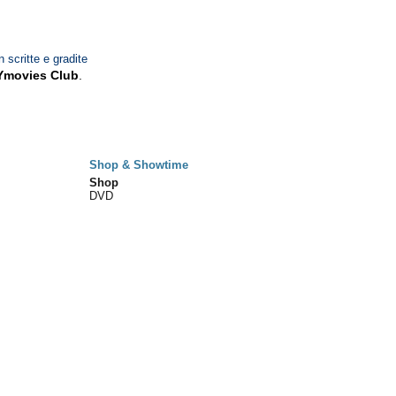
n scritte e gradite
Ymovies Club
.
Shop & Showtime
Shop
DVD