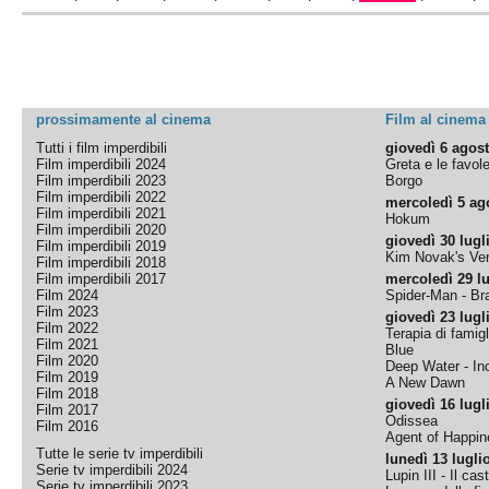
prossimamente al cinema
Film al cinema
Tutti i film imperdibili
giovedì 6 agos
Film imperdibili 2024
Greta e le favol
Film imperdibili 2023
Borgo
Film imperdibili 2022
mercoledì 5 ag
Film imperdibili 2021
Hokum
Film imperdibili 2020
giovedì 30 lugl
Film imperdibili 2019
Kim Novak's Ver
Film imperdibili 2018
Film imperdibili 2017
mercoledì 29 lu
Film 2024
Spider-Man - B
Film 2023
giovedì 23 lugl
Film 2022
Terapia di famigl
Film 2021
Blue
Film 2020
Deep Water - Inc
Film 2019
A New Dawn
Film 2018
giovedì 16 lugl
Film 2017
Odissea
Film 2016
Agent of Happine
Tutte le serie tv imperdibili
lunedì 13 lugli
Serie tv imperdibili 2024
Lupin III - Il cas
Serie tv imperdibili 2023