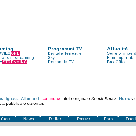
aming
Programmi TV
Attualità
VIES
ONE
Digitale Terrestre
Serie tv imperd
gratis in streaming
Sky
Film imperdibi
A
STREAMING
Domani in TV
Box Office
as
,
Ignacia Allamand
.
continua»
Titolo originale
Knock Knock
.
Horror
,
ca, pubblico e dizionari.
Cast
News
Trailer
Poster
Foto
Fras