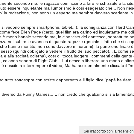
mente secondo me: le ragazze cominciano a fare le schizzate e la situ
otuto essere inquietante ma l'umorismo è così esagerato che... Non riesc
po' la recitazione, non sono un esperto ma sembra davvero scadente in c
nfatti si vedono sempre smartphone, tablet...): la somiglianza con Hard Ca
come fece Ellen Page (certo, quel film era carino ed inquietante ma odi
e è meno banale secondo me, io c'ho visto del dantesco, soprattutto nel 
za nel subire le avances di queste ragazze (geniale il fatto che si sco
pre che hanno mentito, non sono davvero minorenni), la punizione finale è:
sesso (quindi obbligato a vedere il frutto del suo peccato)... E come s
a e alla società odierna), così gli tocca leggere i commenti della gente 
 colonna sonora di Fight Club... Lui riesce a liberare una mano e sfio
 riuscito a interrompere il video, Ma ha accidentalmente cliccato il "m
 tutto sottosopra con scritte dappertutto e il figlio dice "papà ha dato
osì diverso da Funny Games... E non credo che qualcuno si sia lamentato 
Sei d'accordo con la recension