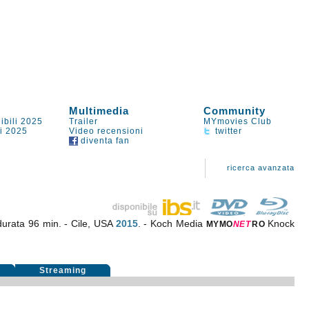
Multimedia
Community
ibili 2025
Trailer
MYmovies Club
li 2025
Video recensioni
twitter
diventa fan
ricerca avanzata
durata 96 min. - Cile, USA
2015
. - Koch Media
Knock
MYMO
NE
T
RO
i
Streaming