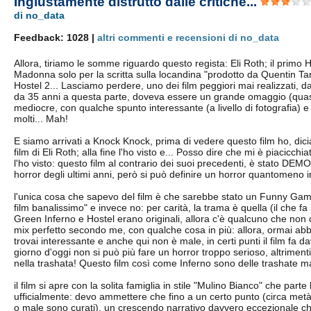
Ingiustamente distrutto dalle critiche...
di no_data
Feedback: 1028 |
altri commenti e recensioni di no_data
Allora, tiriamo le somme riguardo questo regista: Eli Roth; il primo 
Madonna solo per la scritta sulla locandina "prodotto da Quentin Ta
Hostel 2... Lasciamo perdere, uno dei film peggiori mai realizzati,
da 35 anni a questa parte, doveva essere un grande omaggio (quasi 
mediocre, con qualche spunto interessante (a livello di fotografia) e
molti... Mah!
E siamo arrivati a Knock Knock, prima di vedere questo film ho, dici
film di Eli Roth; alla fine l'ho visto e... Posso dire che mi è piacic
l'ho visto: questo film al contrario dei suoi precedenti, è stato DEMO
horror degli ultimi anni, però si può definire un horror quantomen
l'unica cosa che sapevo del film è che sarebbe stato un Funny Gam
film banalissimo" e invece no: per carità, la trama è quella (il che f
Green Inferno e Hostel erano originali, allora c'è qualcuno che non
mix perfetto secondo me, con qualche cosa in più: allora, ormai abbi
trovai interessante e anche qui non è male, in certi punti il film fa
giorno d'oggi non si può più fare un horror troppo serioso, altrimenti
nella trashata! Questo film così come Inferno sono delle trashate ma
il film si apre con la solita famiglia in stile "Mulino Bianco" che parte
ufficialmente: devo ammettere che fino a un certo punto (circa metà)
o male sono curati), un crescendo narrativo davvero eccezionale che