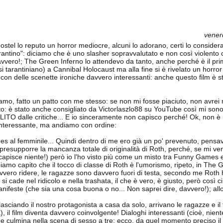
vener
Hostel lo reputo un horror mediocre, alcuni lo adorano, certi lo consider
rantino": diciamo che è uno slasher sopravvalutato e non così violento 
 davvero!; The Green Inferno lo attendevo da tanto, anche perché è il p
tarantiniano) a Cannibal Holocaust ma alla fine si è rivelato un horro
 con delle scenette ironiche davvero interessanti: anche questo film è s
amo, fatto un patto con me stesso: se non mi fosse piaciuto, non avrei 
chiato: è stato anche consigliato da Victorlaszlo88 su YouTube così mi son
LITO dalle critiche... E io sinceramente non capisco perché! Ok, non è il
o interessante, ma andiamo con ordine:
es al femminile... Quindi dentro di me ero già un po' prevenuto, pens
a presupporre la mancanza totale di originalità di Roth, perché, se mi ve
 capisce niente!) però io l'ho visto più come un misto tra Funny Games
amo capito che il tocco di classe di Roth è l'umorismo, ripeto, in The 
 davvero ridere, le ragazze sono davvero fuori di testa, secondo me Roth 
 si cade nel ridicolo e nella trashata, il che è vero, è giusto, però così
nifeste (che sia una cosa buona o no... Non saprei dire, davvero!); all
 lasciando il nostro protagonista a casa da solo, arrivano le ragazze e il f
, il film diventa davvero coinvolgente! Dialoghi interessanti (cioè, nie
 culmina nella scena di sesso a tre: ecco, da quel momento preciso il 