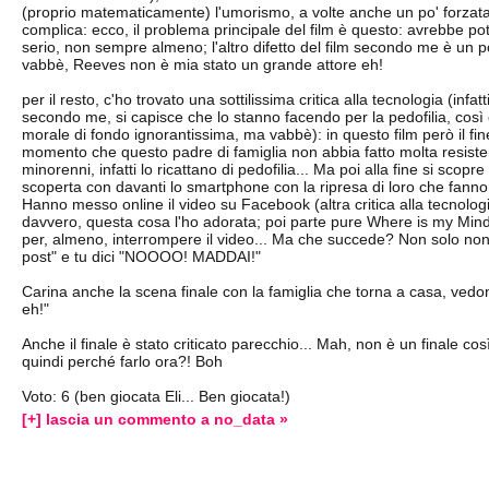
(proprio matematicamente) l'umorismo, a volte anche un po' forzata
complica: ecco, il problema principale del film è questo: avrebbe p
serio, non sempre almeno; l'altro difetto del film secondo me è un 
vabbè, Reeves non è mia stato un grande attore eh!
per il resto, c'ho trovato una sottilissima critica alla tecnologia (i
secondo me, si capisce che lo stanno facendo per la pedofilia, così 
morale di fondo ignorantissima, ma vabbè): in questo film però il fin
momento che questo padre di famiglia non abbia fatto molta resisten
minorenni, infatti lo ricattano di pedofilia... Ma poi alla fine si sco
scoperta con davanti lo smartphone con la ripresa di loro che fanno 
Hanno messo online il video su Facebook (altra critica alla tecnologi
davvero, questa cosa l'ho adorata; poi parte pure Where is my Mind,
per, almeno, interrompere il video... Ma che succede? Non solo non è
post" e tu dici "NOOOO! MADDAI!"
Carina anche la scena finale con la famiglia che torna a casa, vedono
eh!"
Anche il finale è stato criticato parecchio... Mah, non è un finale c
quindi perché farlo ora?! Boh
Voto: 6 (ben giocata Eli... Ben giocata!)
[+] lascia un commento a no_data »