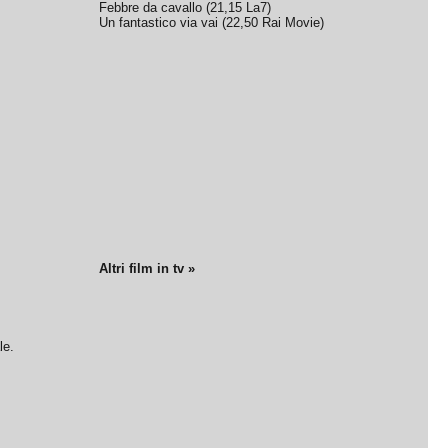
Febbre da cavallo
(
21,15
La7
)
Un fantastico via vai
(
22,50
Rai Movie
)
Altri film in tv »
le.