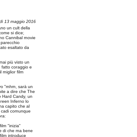
dì 13 maggio 2016
ano un cult della
come si dice;
rimo Cannibal movie
r parecchio
tato esaltato da
mai più visto un
o fatto coraggio e
 miglior film
avo "mhm, sarà un
nite a dire che The
 e Hard Candy, un
Green Inferno lo
ha capito che al
 ci cadi comunque
ora:
ilm "inizia"
nte di che ma bene
film introduce