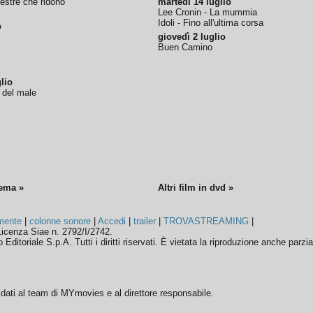
nestre che ridono
martedì 14 luglio
Lee Cronin - La mummia
Idoli - Fino all'ultima corsa
o
giovedì 2 luglio
Buen Camino
lio
o del male
nema »
Altri film in dvd »
mente
|
colonne sonore
|
Accedi
|
trailer
|
TROVASTREAMING
|
icenza Siae n. 2792/I/2742.
ditoriale S.p.A. Tutti i diritti riservati. È vietata la riproduzione anche parzia
ffidati al team di MYmovies e al direttore responsabile.