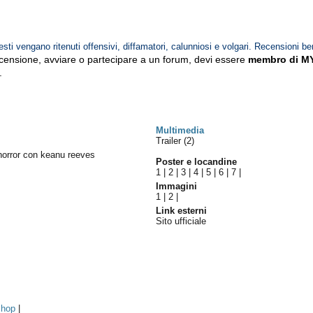
esti vengano ritenuti offensivi, diffamatori, calunniosi e volgari. Recensioni be
ecensione, avviare o partecipare a un forum, devi essere
membro di M
.
Multimedia
Trailer (2)
y horror con keanu reeves
Poster e locandine
1
|
2
|
3
|
4
|
5
|
6
|
7
|
Immagini
1
|
2
|
Link esterni
Sito ufficiale
hop
|