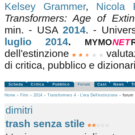
Kelsey Grammer
,
Nicola 
Transformers: Age of Extin
min. - USA
2014
. - Univer
luglio 2014
.
MYMO
NE
T
dell'estinzione
valut
di critica, pubblico e dizionari
Scheda
Critica
Pubblico
Forum
Cast
News
T
Home
»
Film
»
2014
»
Transformers 4 - L'era Dell'estinzione
»
forum
dimitri
trash senza stile