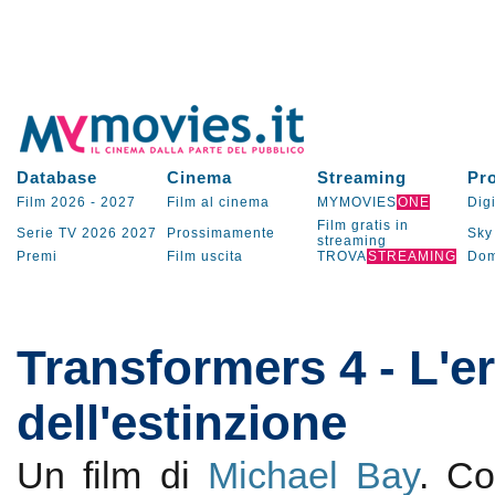
Database
Cinema
Streaming
Pr
Film 2026
-
2027
Film al cinema
MYMOVIES
ONE
Digi
Film gratis in
Serie TV
2026
2027
Prossimamente
Sky
streaming
Premi
Film uscita
TROVA
STREAMING
Dom
Transformers 4 - L'e
dell'estinzione
Un film di
Michael Bay
. C