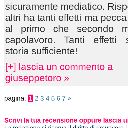
sicuramente mediatico. Rispe
altri ha tanti effetti ma pecca
al primo che secondo m
capolavoro. Tanti effetti s
storia sufficiente!
[+] lascia un commento a
giuseppetoro »
pagina:
1
2
3
4
5
6
7
»
Scrivi la tua recensione oppure lascia
La redazione si riserva il diritto di rimuovere 