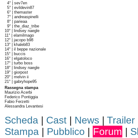
4° |
sev7en
5° |
evildevin87
6° |
themaster
7° |
andreaspinelli
8° |
parieaa
9° |
the_diaz_tribe
10° |
lindsey naegle
11° |
elamilmago
12° |
jacopo b98
13° |
khaleb83
14° |
il beppe nazionale
15° |
buccis
16° |
elgatoloco
17° |
turbo boss
18° |
lindsey naegle
19° |
giorpost
20° |
melvin ii
21° |
gabryhope95
Rassegna stampa
Maurizio Acerbi
Federico Pontiggia
Fabio Ferzetti
Alessandra Levantesi
Scheda
|
Cast
|
News
|
Trailer
Stampa
|
Pubblico
|
Forum
|
S