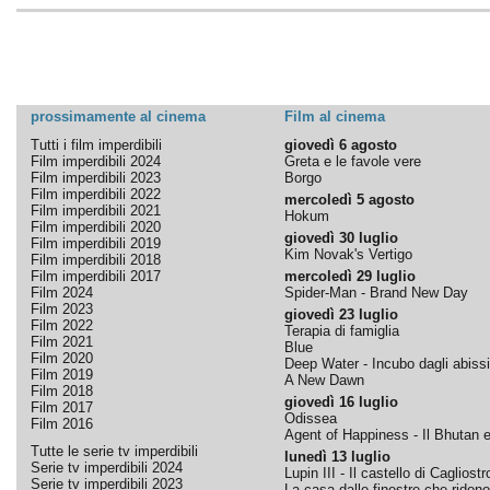
prossimamente al cinema
Film al cinema
Tutti i film imperdibili
giovedì 6 agosto
Film imperdibili 2024
Greta e le favole vere
Film imperdibili 2023
Borgo
Film imperdibili 2022
mercoledì 5 agosto
Film imperdibili 2021
Hokum
Film imperdibili 2020
giovedì 30 luglio
Film imperdibili 2019
Kim Novak's Vertigo
Film imperdibili 2018
Film imperdibili 2017
mercoledì 29 luglio
Film 2024
Spider-Man - Brand New Day
Film 2023
giovedì 23 luglio
Film 2022
Terapia di famiglia
Film 2021
Blue
Film 2020
Deep Water - Incubo dagli abissi
Film 2019
A New Dawn
Film 2018
giovedì 16 luglio
Film 2017
Odissea
Film 2016
Agent of Happiness - Il Bhutan e 
Tutte le serie tv imperdibili
lunedì 13 luglio
Serie tv imperdibili 2024
Lupin III - Il castello di Cagliostr
Serie tv imperdibili 2023
La casa dalle finestre che ridono