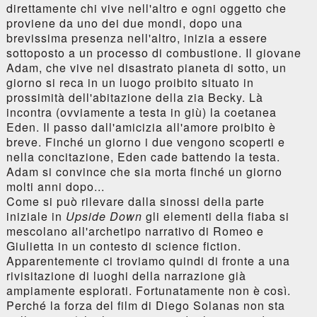
direttamente chi vive nell'altro e ogni oggetto che
proviene da uno dei due mondi, dopo una
brevissima presenza nell'altro, inizia a essere
sottoposto a un processo di combustione. Il giovane
Adam, che vive nel disastrato pianeta di sotto, un
giorno si reca in un luogo proibito situato in
prossimità dell'abitazione della zia Becky. Là
incontra (ovviamente a testa in giù) la coetanea
Eden. Il passo dall'amicizia all'amore proibito è
breve. Finché un giorno i due vengono scoperti e
nella concitazione, Eden cade battendo la testa.
Adam si convince che sia morta finché un giorno
molti anni dopo...
Come si può rilevare dalla sinossi della parte
iniziale in
Upside Down
gli elementi della fiaba si
mescolano all'archetipo narrativo di Romeo e
Giulietta in un contesto di science fiction.
Apparentemente ci troviamo quindi di fronte a una
rivisitazione di luoghi della narrazione già
ampiamente esplorati. Fortunatamente non è così.
Perché la forza del film di Diego Solanas non sta