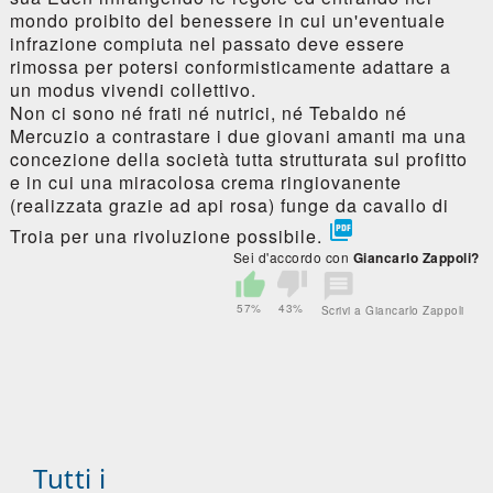
mondo proibito del benessere in cui un'eventuale
infrazione compiuta nel passato deve essere
rimossa per potersi conformisticamente adattare a
un modus vivendi collettivo.
Non ci sono né frati né nutrici, né Tebaldo né
Mercuzio a contrastare i due giovani amanti ma una
concezione della società tutta strutturata sul profitto
e in cui una miracolosa crema ringiovanente
(realizzata grazie ad api rosa) funge da cavallo di

Troia per una rivoluzione possibile.
Sei d'accordo con
Giancarlo Zappoli?
57%
43%
Scrivi a Giancarlo Zappoli
Tutti i