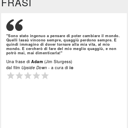
FRASI
"Sono stato ingenuo a pensare di poter cambiare il mondo.
Quelli lassù vincono sempre, quaggiù perdono sempre. E
quindi immagino di dover tornare alla mia vita, al mio
mondo. E cercherò di fare del mio meglio quaggiù, e non
potrò mai, mai dimenticarla!"
Una frase di
Adam
(Jim Sturgess)
dal film
Upside Down
- a cura di
io