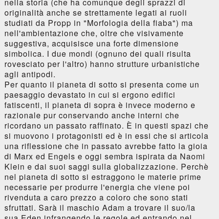
nella storia (che ha comunque degli sprazzi di
originalità anche se strettamente legati ai ruoli
studiati da Propp in "Morfologia della fiaba") ma
nell'ambientazione che, oltre che visivamente
suggestiva, acquisisce una forte dimensione
simbolica. I due mondi (ognuno dei quali risulta
rovesciato per l'altro) hanno strutture urbanistiche
agli antipodi.
Per quanto il pianeta di sotto si presenta come un
paesaggio devastato in cui si ergono edifici
fatiscenti, il pianeta di sopra è invece moderno e
razionale pur conservando anche interni che
ricordano un passato raffinato. È in questi spazi che
si muovono i protagonisti ed è in essi che si articola
una riflessione che in passato avrebbe fatto la gioia
di Marx ed Engels e oggi sembra ispirata da Naomi
Klein e dai suoi saggi sulla globalizzazione. Perchè
nel pianeta di sotto si estraggono le materie prime
necessarie per produrre l'energia che viene poi
rivenduta a caro prezzo a coloro che sono stati
sfruttati. Sarà il maschio Adam a trovare il suo/la
sua Eden infrangendo le regole ed entrando nel