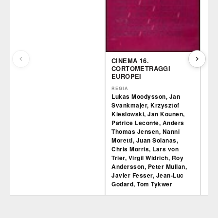
CINEMA 16.
CORTOMETRAGGI
EUROPEI
REGIA
Lukas Moodysson, Jan
Svankmajer, Krzysztof
Kieslowski, Jan Kounen,
Patrice Leconte, Anders
Thomas Jensen, Nanni
Moretti, Juan Solanas,
Chris Morris, Lars von
Trier, Virgil Widrich, Roy
Andersson, Peter Mullan,
Javier Fesser, Jean-Luc
Godard, Tom Tykwer
Film&More
IBS
Fil
DVD
BR
DVD