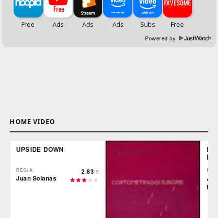
Powered by
HOME VIDEO
UPSIDE DOWN
LE 
MO
REGIA
2.83
REG
/5
Juan Solanas
Alb
Rod