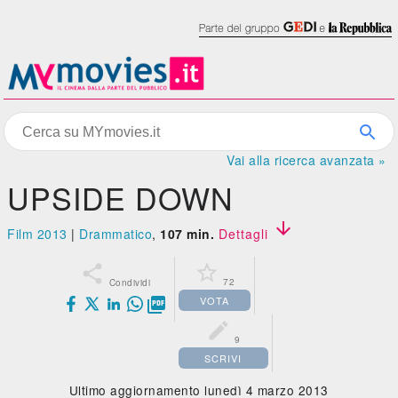
Vai alla ricerca avanzata »
UPSIDE DOWN

Film 2013
|
Drammatico
,
107 min.
Dettagli


72
Condividi
VOTA


9
SCRIVI
Ultimo aggiornamento lunedì 4 marzo 2013