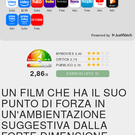
Powered by





MYMOVIES 3,00





CRITICA 2,75





PUBBLICO 2,70
2,86
CONSIGLIATO SÌ
/5
UN FILM CHE HA IL SUO
PUNTO DI FORZA IN
UN'AMBIENTAZIONE
SUGGESTIVA DALLA