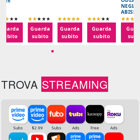
ODISS
INEE
NEGLI
ABISSI
Guarda
Guarda
Guarda
Guarda
Guar
subito
subito
subito
subito
subi
TROVA
STREAMING