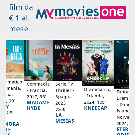
film da
€ 1 al
mese
rammatico
Serie TV,
Commedia
 Germania,
Drammatico,
Thriller -
- Francia,
Fantasci
rancia,
- Irlanda,
Spagna,
2017, 95'
Drammat
025, 99'
2024, 105'
MADAME
2023,
- Danim
ADY
KNEECAP
HYDE
7x60'
Islanda,
AZCA -
LA
Norvegi
A
MESÍAS
IGNORA
2024, 10
ETERNA
ELLE