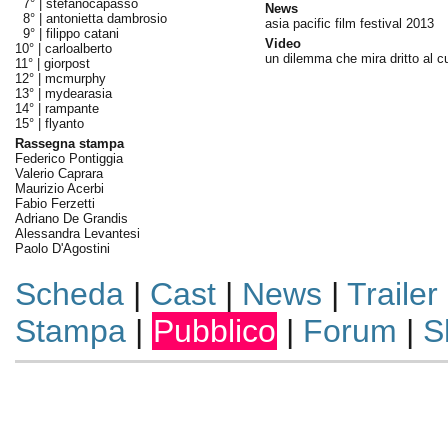
7° |
stefanocapasso
News
8° |
antonietta dambrosio
asia pacific film festival 2013
9° |
filippo catani
Video
10° |
carloalberto
un dilemma che mira dritto al c
11° |
giorpost
12° |
mcmurphy
13° |
mydearasia
14° |
rampante
15° |
flyanto
Rassegna stampa
Federico Pontiggia
Valerio Caprara
Maurizio Acerbi
Fabio Ferzetti
Adriano De Grandis
Alessandra Levantesi
Paolo D'Agostini
Scheda
|
Cast
|
News
|
Trailer
Stampa
|
Pubblico
|
Forum
|
S