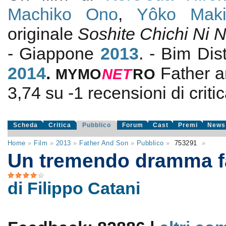
Machiko Ono
,
Yôko Mak
originale
Soshite Chichi Ni 
- Giappone
2013
. - Bim Dis
2014
.
Father 
MYMO
NE
T
RO
3,74
su
-1
recensioni di critic
Scheda
Critica
Pubblico
Forum
Cast
Premi
News
Home
»
Film
»
2013
»
Father And Son
»
Pubblico
»
753291
»
Un tremendo dramma f
di Filippo Catani