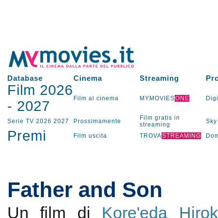
Database
Cinema
Streaming
Pr
Film 2026
Film al cinema
MYMOVIES
ONE
Digi
-
2027
Film gratis in
Serie TV
2026
2027
Prossimamente
Sky
streaming
Premi
Film uscita
TROVA
STREAMING
Dom
Father and Son
Un film di
Kore'eda Hiro