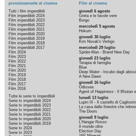
prossimamente al cinema
Film al cinema
Tutti i film imperdibili
giovedì 6 agosto
Film imperdibili 2024
Greta e le favole vere
Film imperdibili 2023
Borgo
Film imperdibili 2022
mercoledì 5 agosto
Film imperdibili 2021
Hokum
Film imperdibili 2020
giovedì 30 luglio
Film imperdibili 2019
Kim Novak's Vertigo
Film imperdibili 2018
Film imperdibili 2017
mercoledì 29 luglio
Film 2024
Spider-Man - Brand New Day
Film 2023
giovedì 23 luglio
Film 2022
Terapia di famiglia
Film 2021
Blue
Film 2020
Deep Water - Incubo dagli abissi
Film 2019
A New Dawn
Film 2018
giovedì 16 luglio
Film 2017
Odissea
Film 2016
Agent of Happiness - Il Bhutan e 
Tutte le serie tv imperdibili
lunedì 13 luglio
Serie tv imperdibili 2024
Lupin III - Il castello di Cagliostr
Serie tv imperdibili 2023
La casa dalle finestre che ridono
Serie tv imperdibili 2022
The Doors
Serie tv imperdibili 2021
giovedì 9 luglio
Serie tv imperdibili 2020
L'Hangar Rosso
Serie tv imperdibili 2019
Il mondo oltre
Serie tv 2024
Election Day
Serie tv 2023
165' Mineurs