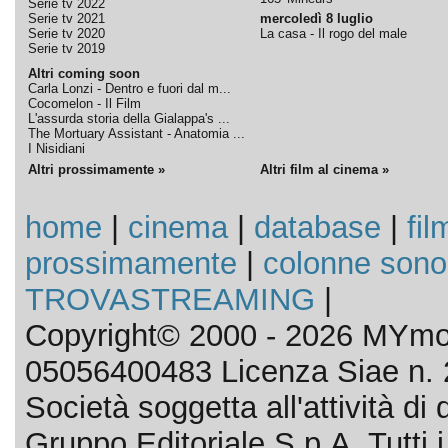
Serie tv 2022
Serie tv 2021
mercoledì 8 luglio
Serie tv 2020
La casa - Il rogo del male
Serie tv 2019
Altri coming soon
Carla Lonzi - Dentro e fuori dal m...
Cocomelon - Il Film
L'assurda storia della Gialappa's ...
The Mortuary Assistant - Anatomia ...
I Nisidiani
Altri prossimamente »
Altri film al cinema »
home
|
cinema
|
database
|
fil
prossimamente
|
colonne sono
TROVASTREAMING
|
Copyright© 2000 - 2026 MYmov
05056400483 Licenza Siae n. 
Società soggetta all'attività d
Gruppo Editoriale S.p.A. Tutti i d