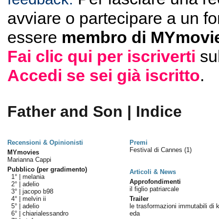
avviare o partecipare a un f
essere
membro di MYmovie
Fai clic qui per iscriverti
su
Accedi se sei già iscritto
.
Father and Son | Indice
Recensioni & Opinionisti
Premi
Festival di Cannes
(1)
MYmovies
Marianna Cappi
Pubblico (per gradimento)
Articoli & News
1° |
melania
Approfondimenti
2° |
adelio
il figlio patriarcale
3° |
jacopo b98
4° |
melvin ii
Trailer
5° |
adelio
le trasformazioni immutabili di 
6° |
chiarialessandro
eda