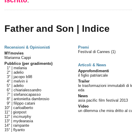
iscritto
.
Father and Son | Indice
Recensioni & Opinionisti
Premi
Festival di Cannes
(1)
MYmovies
Marianna Cappi
Pubblico (per gradimento)
Articoli & News
1° |
melania
Approfondimenti
2° |
adelio
il figlio patriarcale
3° |
jacopo b98
4° |
melvin ii
Trailer
5° |
adelio
le trasformazioni immutabili di 
6° |
chiarialessandro
eda
7° |
stefanocapasso
News
8° |
antonietta dambrosio
asia pacific film festival 2013
9° |
filippo catani
Video
10° |
carloalberto
un dilemma che mira dritto al c
11° |
giorpost
12° |
mcmurphy
13° |
mydearasia
14° |
rampante
15° |
flyanto