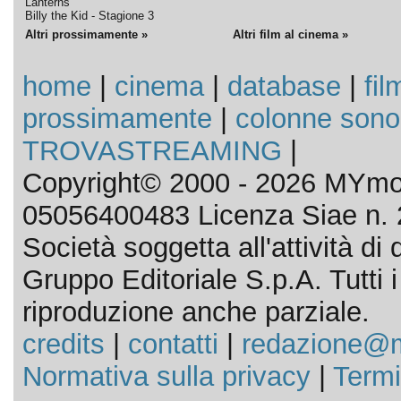
Lanterns
Billy the Kid - Stagione 3
Altri prossimamente »
Altri film al cinema »
home
|
cinema
|
database
|
fil
prossimamente
|
colonne sono
TROVASTREAMING
|
Copyright© 2000 - 2026 MYmov
05056400483 Licenza Siae n. 
Società soggetta all'attività d
Gruppo Editoriale S.p.A. Tutti i d
riproduzione anche parziale.
credits
|
contatti
|
redazione@m
Normativa sulla privacy
|
Termi