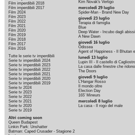
Kim Novak's Vertigo
Film imperdibili 2018
Film imperdibili 2017
mercoledì 29 luglio
Film 2024
Spider-Man - Brand New Day
Film 2023
giovedì 23 luglio
Film 2022
Terapia di famiglia
Film 2021
Blue
Film 2020
Deep Water - Incubo dagli abissi
Film 2019
A New Dawn
Film 2018
giovedì 16 luglio
Film 2017
Odissea
Film 2016
Agent of Happiness - Il Bhutan e 
Tutte le serie tv imperdibili
lunedì 13 luglio
Serie tv imperdibili 2024
Lupin III - Il castello di Cagliostr
Serie tv imperdibili 2023
La casa dalle finestre che ridono
Serie tv imperdibili 2022
The Doors
Serie tv imperdibili 2021
giovedì 9 luglio
Serie tv imperdibili 2020
L'Hangar Rosso
Serie tv imperdibili 2019
Il mondo oltre
Serie tv 2024
Election Day
Serie tv 2023
165' Mineurs
Serie tv 2022
Serie tv 2021
mercoledì 8 luglio
Serie tv 2020
La casa - Il rogo del male
Serie tv 2019
Altri coming soon
Queen Budapest
Linkin Park: Unshatter
Batman: Caped Crusader - Stagione 2