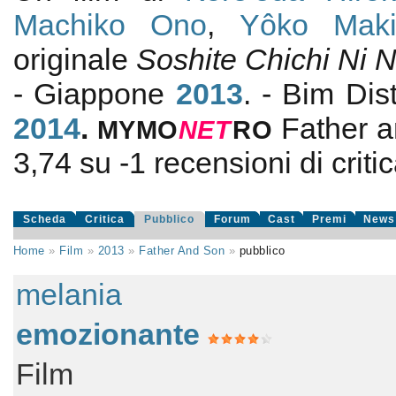
Machiko Ono
,
Yôko Mak
originale
Soshite Chichi Ni 
- Giappone
2013
. - Bim Dis
2014
.
Father 
MYMO
NE
T
RO
3,74
su
-1
recensioni di critic
Scheda
Critica
Pubblico
Forum
Cast
Premi
News
Home
»
Film
»
2013
»
Father And Son
»
pubblico
melania
emozionante
Film mo