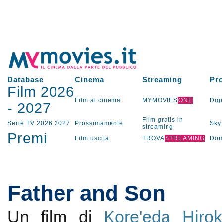
Database
Cinema
Streaming
Pr
Film 2026
Film al cinema
MYMOVIES
ONE
Digi
-
2027
Film gratis in
Serie TV
2026
2027
Prossimamente
Sky
streaming
Premi
Film uscita
TROVA
STREAMING
Dom
Father and Son
Un film di
Kore'eda Hiro