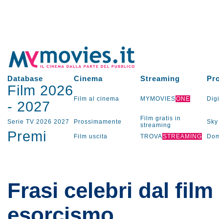
Database
Cinema
Streaming
Pr
Film 2026
Film al cinema
MYMOVIES
ONE
Digi
-
2027
Film gratis in
Serie TV
2026
2027
Prossimamente
Sky
streaming
Premi
Film uscita
TROVA
STREAMING
Dom
Frasi celebri dal film
esorcismo