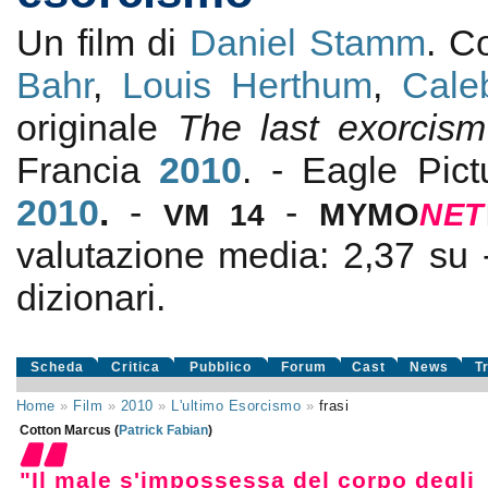
Un film di
Daniel Stamm
. 
Bahr
,
Louis Herthum
,
Cale
originale
The last exorcism
Francia
2010
. - Eagle Pic
2010
.
-
-
VM 14
MYMO
NE
T
valutazione media:
2,37
su
dizionari.
Scheda
Critica
Pubblico
Forum
Cast
News
T
Home
»
Film
»
2010
»
L'ultimo Esorcismo
»
frasi
Cotton Marcus (
Patrick Fabian
)
"Il male s'impossessa del corpo degli