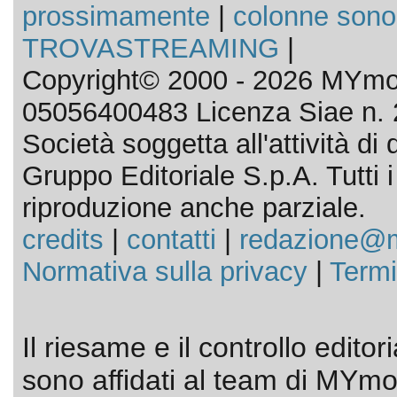
prossimamente
|
colonne sono
TROVASTREAMING
|
Copyright© 2000 - 2026 MYmov
05056400483 Licenza Siae n. 
Società soggetta all'attività d
Gruppo Editoriale S.p.A. Tutti i d
riproduzione anche parziale.
credits
|
contatti
|
redazione@m
Normativa sulla privacy
|
Termi
Il riesame e il controllo editor
sono affidati al team di MYmov