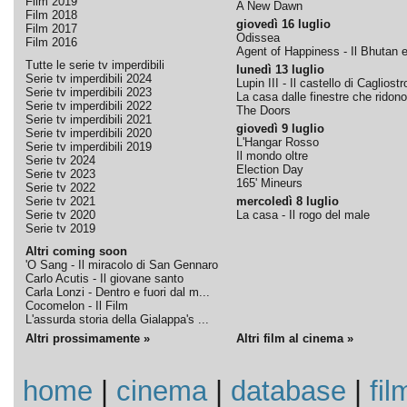
Film 2019
A New Dawn
Film 2018
giovedì 16 luglio
Film 2017
Odissea
Film 2016
Agent of Happiness - Il Bhutan e 
Tutte le serie tv imperdibili
lunedì 13 luglio
Serie tv imperdibili 2024
Lupin III - Il castello di Cagliostr
Serie tv imperdibili 2023
La casa dalle finestre che ridono
Serie tv imperdibili 2022
The Doors
Serie tv imperdibili 2021
giovedì 9 luglio
Serie tv imperdibili 2020
L'Hangar Rosso
Serie tv imperdibili 2019
Il mondo oltre
Serie tv 2024
Election Day
Serie tv 2023
165' Mineurs
Serie tv 2022
Serie tv 2021
mercoledì 8 luglio
Serie tv 2020
La casa - Il rogo del male
Serie tv 2019
Altri coming soon
'O Sang - Il miracolo di San Gennaro
Carlo Acutis - Il giovane santo
Carla Lonzi - Dentro e fuori dal m...
Cocomelon - Il Film
L'assurda storia della Gialappa's ...
Altri prossimamente »
Altri film al cinema »
home
|
cinema
|
database
|
fil