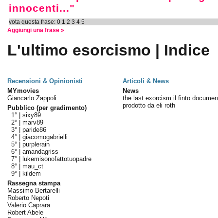
innocenti..."
vota questa frase:
0
1
2
3
4
5
Aggiungi una frase »
L'ultimo esorcismo | Indice
Recensioni & Opinionisti
Articoli & News
MYmovies
News
Giancarlo Zappoli
the last exorcism il finto documen
prodotto da eli roth
Pubblico (per gradimento)
1° |
sixy89
2° |
marv89
3° |
paride86
4° |
giacomogabrielli
5° |
purplerain
6° |
amandagriss
7° |
lukemisonofattotuopadre
8° |
mau_ct
9° |
kildem
Rassegna stampa
Massimo Bertarelli
Roberto Nepoti
Valerio Caprara
Robert Abele