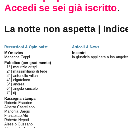
Accedi se sei già iscritto
.
La notte non aspetta | Indic
Recensioni & Opinionisti
Articoli & News
MYmovies
Incontri
Marianna Cappi
la giustizia applicata a los angele
Pubblico (per gradimento)
1° |
maurizio crispi
2° |
massimiliano di fede
3° |
antonello villani
4° |
elgatoloco
5° |
andrea
6° |
angela cinicolo
7° |
dj
Rassegna stampa
Roberto Escobar
Alberto Castellano
Manohla Dargis
Francesco Alò
Roberto Nepoti
Alessio Guzzano