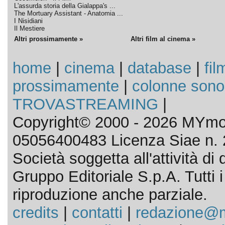
L'assurda storia della Gialappa's ...
The Mortuary Assistant - Anatomia ...
I Nisidiani
Il Mestiere
Altri prossimamente »
Altri film al cinema »
home
|
cinema
|
database
|
fil
prossimamente
|
colonne sono
TROVASTREAMING
|
Copyright© 2000 - 2026 MYmov
05056400483 Licenza Siae n. 
Società soggetta all'attività d
Gruppo Editoriale S.p.A. Tutti i d
riproduzione anche parziale.
credits
|
contatti
|
redazione@m