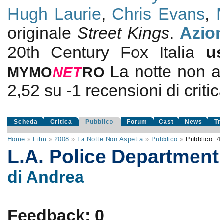
Hugh Laurie
,
Chris Evans
,
originale
Street Kings
.
Azio
20th Century Fox Italia
u
La notte non a
MYMO
NE
T
RO
2,52
su
-1
recensioni di critic
Scheda
Critica
Pubblico
Forum
Cast
News
T
Home
»
Film
»
2008
»
La Notte Non Aspetta
»
Pubblico
»
Pubblico
4
L.A. Police Departmen
di Andrea
Feedback: 0