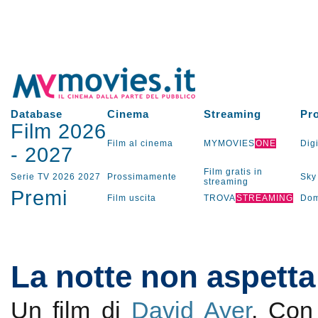
Database
Cinema
Streaming
Pr
Film 2026
Film al cinema
MYMOVIES
ONE
Digi
-
2027
Film gratis in
Serie TV
2026
2027
Prossimamente
Sky
streaming
Premi
Film uscita
TROVA
STREAMING
Dom
La notte non aspetta
Un film di
David Ayer
. Co