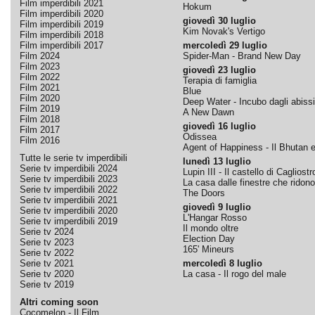
Film imperdibili 2021
Hokum
Film imperdibili 2020
giovedì 30 luglio
Film imperdibili 2019
Kim Novak's Vertigo
Film imperdibili 2018
Film imperdibili 2017
mercoledì 29 luglio
Film 2024
Spider-Man - Brand New Day
Film 2023
giovedì 23 luglio
Film 2022
Terapia di famiglia
Film 2021
Blue
Film 2020
Deep Water - Incubo dagli abissi
Film 2019
A New Dawn
Film 2018
giovedì 16 luglio
Film 2017
Odissea
Film 2016
Agent of Happiness - Il Bhutan e 
Tutte le serie tv imperdibili
lunedì 13 luglio
Serie tv imperdibili 2024
Lupin III - Il castello di Cagliostr
Serie tv imperdibili 2023
La casa dalle finestre che ridono
Serie tv imperdibili 2022
The Doors
Serie tv imperdibili 2021
giovedì 9 luglio
Serie tv imperdibili 2020
L'Hangar Rosso
Serie tv imperdibili 2019
Il mondo oltre
Serie tv 2024
Election Day
Serie tv 2023
165' Mineurs
Serie tv 2022
Serie tv 2021
mercoledì 8 luglio
Serie tv 2020
La casa - Il rogo del male
Serie tv 2019
Altri coming soon
Cocomelon - Il Film