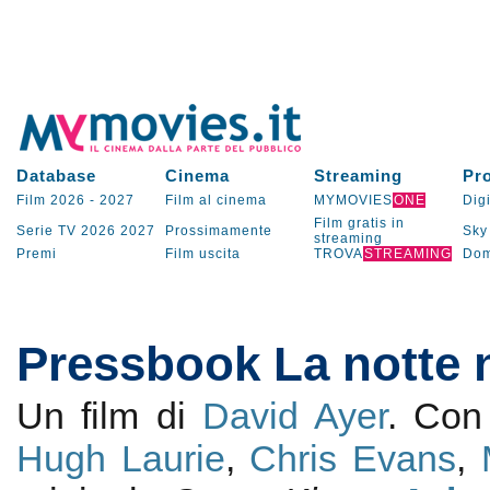
Database
Cinema
Streaming
Pr
Film 2026
-
2027
Film al cinema
MYMOVIES
ONE
Digi
Film gratis in
Serie TV
2026
2027
Prossimamente
Sky
streaming
Premi
Film uscita
TROVA
STREAMING
Dom
Pressbook La notte 
Un film di
David Ayer
. Co
Hugh Laurie
,
Chris Evans
,