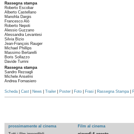
Rassegna stampa
Roberto Escobar
Alberto Castellano
Manohla Dargis
Francesco Alò
Roberto Nepoti
Alessio Guzzano
Alessandra Levantesi
Silvia Bizio
Jean-François Rauger
Michael Phillips
Massimo Bertarelli
Boris Sollazzo
Davide Turrini
Rassegna stampa
Sandro Rezoagli
Michele Anselmi
Andrea Fornasiero
Scheda
|
Cast
|
News
|
Trailer
|
Poster
|
Foto
|
Frasi
|
Rassegna Stampa
|
P
prossimamente al cinema
Film al cinema
Tutti i film imperdibili
giovedì 6 agosto