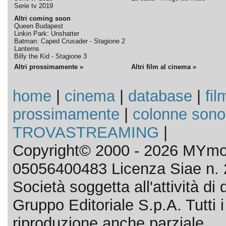
Serie tv 2019
Altri coming soon
Queen Budapest
Linkin Park: Unshatter
Batman: Caped Crusader - Stagione 2
Lanterns
Billy the Kid - Stagione 3
Altri prossimamente »
Altri film al cinema »
home
|
cinema
|
database
|
fil
prossimamente
|
colonne sono
TROVASTREAMING
|
Copyright© 2000 - 2026 MYmov
05056400483 Licenza Siae n. 
Società soggetta all'attività d
Gruppo Editoriale S.p.A. Tutti i d
riproduzione anche parziale.