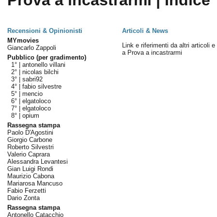
Prova a incastrarmi | Indice
Recensioni & Opinionisti
Articoli & News
MYmovies
Link e riferimenti da altri articoli 
Giancarlo Zappoli
a Prova a incastrarmi
Pubblico (per gradimento)
1° |
antonello villani
2° |
nicolas bilchi
3° |
sabri92
4° |
fabio silvestre
5° |
mencio
6° |
elgatoloco
7° |
elgatoloco
8° |
opium
Rassegna stampa
Paolo D'Agostini
Giorgio Carbone
Roberto Silvestri
Valerio Caprara
Alessandra Levantesi
Gian Luigi Rondi
Maurizio Cabona
Mariarosa Mancuso
Fabio Ferzetti
Dario Zonta
Rassegna stampa
Antonello Catacchio