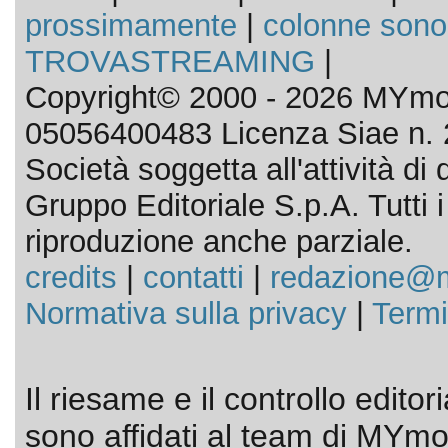
prossimamente
|
colonne sono
TROVASTREAMING
|
Copyright© 2000 - 2026 MYmov
05056400483 Licenza Siae n. 
Società soggetta all'attività d
Gruppo Editoriale S.p.A. Tutti i d
riproduzione anche parziale.
credits
|
contatti
|
redazione@m
Normativa sulla privacy
|
Termi
Il riesame e il controllo editor
sono affidati al team di MYmov