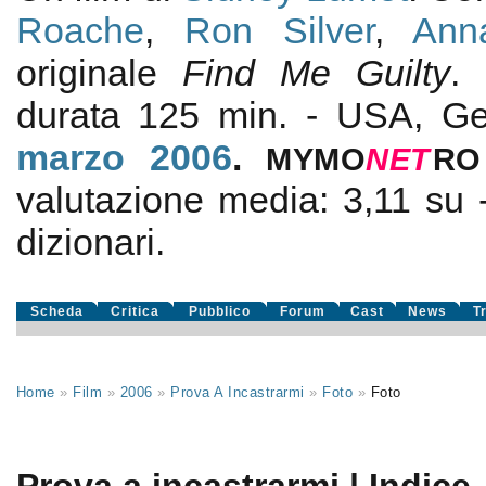
Roache
,
Ron Silver
,
Ann
originale
Find Me Guilty
.
durata 125 min. - USA, G
marzo 2006
.
MYMO
NE
T
RO
valutazione media:
3,11
su
dizionari.
Scheda
Critica
Pubblico
Forum
Cast
News
T
Home
»
Film
»
2006
»
Prova A Incastrarmi
»
Foto
»
Foto