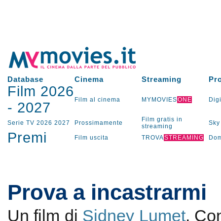
Database
Cinema
Streaming
Pr
Film 2026
Film al cinema
MYMOVIES
ONE
Digi
-
2027
Film gratis in
Serie TV
2026
2027
Prossimamente
Sky
streaming
Premi
Film uscita
TROVA
STREAMING
Dom
Prova a incastrarmi
Un film di
Sidney Lumet
. C