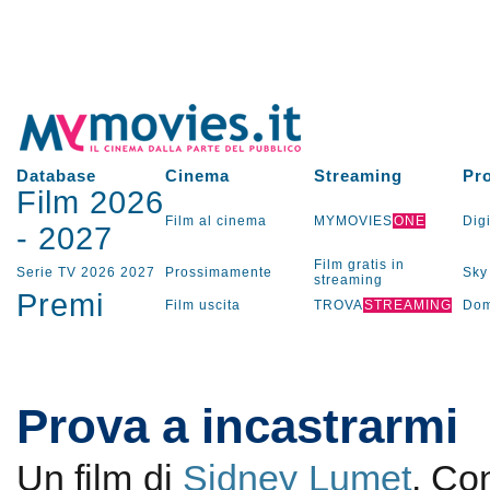
Database
Cinema
Streaming
Pr
Film 2026
Film al cinema
MYMOVIES
ONE
Digi
-
2027
Film gratis in
Serie TV
2026
2027
Prossimamente
Sky
streaming
Premi
Film uscita
TROVA
STREAMING
Dom
Prova a incastrarmi
Un film di
Sidney Lumet
. C