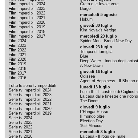
Film imperdibili 2024
Greta e le favole vere
Film imperdibili 2023
Borgo
Film imperdibili 2022
mercoledì 5 agosto
Film imperdibili 2021
Hokum
Film imperdibili 2020
giovedì 30 luglio
Film imperdibili 2019
Kim Novak's Vertigo
Film imperdibili 2018
Film imperdibili 2017
mercoledì 29 luglio
Film 2024
Spider-Man - Brand New Day
Film 2023
giovedì 23 luglio
Film 2022
Terapia di famiglia
Film 2021
Blue
Film 2020
Deep Water - Incubo dagli abissi
Film 2019
A New Dawn
Film 2018
giovedì 16 luglio
Film 2017
Odissea
Film 2016
Agent of Happiness - Il Bhutan e 
Tutte le serie tv imperdibili
lunedì 13 luglio
Serie tv imperdibili 2024
Lupin III - Il castello di Cagliostr
Serie tv imperdibili 2023
La casa dalle finestre che ridono
Serie tv imperdibili 2022
The Doors
Serie tv imperdibili 2021
giovedì 9 luglio
Serie tv imperdibili 2020
L'Hangar Rosso
Serie tv imperdibili 2019
Il mondo oltre
Serie tv 2024
Election Day
Serie tv 2023
165' Mineurs
Serie tv 2022
Serie tv 2021
mercoledì 8 luglio
Serie tv 2020
La casa - Il rogo del male