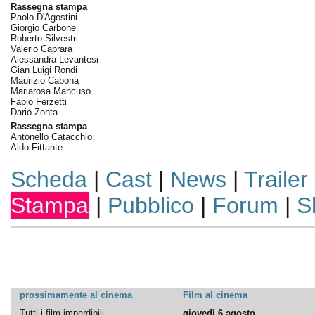
Rassegna stampa
Paolo D'Agostini
Giorgio Carbone
Roberto Silvestri
Valerio Caprara
Alessandra Levantesi
Gian Luigi Rondi
Maurizio Cabona
Mariarosa Mancuso
Fabio Ferzetti
Dario Zonta
Rassegna stampa
Antonello Catacchio
Aldo Fittante
Scheda
|
Cast
|
News
|
Trailer
Stampa
|
Pubblico
|
Forum
|
S
prossimamente al cinema
Film al cinema
Tutti i film imperdibili
giovedì 6 agosto