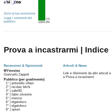
Scrivi la tua recensione
Leggi i commenti del
No
pubblico
100%
0%
Prova a incastrarmi | Indice
Recensioni & Opinionisti
Articoli & News
MYmovies
Link e riferimenti da altri articoli 
Giancarlo Zappoli
a Prova a incastrarmi
Pubblico (per gradimento)
1° |
antonello villani
2° |
nicolas bilchi
3° |
sabri92
4° |
fabio silvestre
5° |
mencio
6° |
elgatoloco
7° |
elgatoloco
8° |
opium