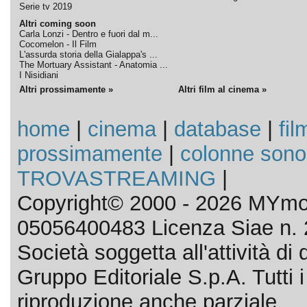
Serie tv 2019
Altri coming soon
Carla Lonzi - Dentro e fuori dal m...
Cocomelon - Il Film
L'assurda storia della Gialappa's ...
The Mortuary Assistant - Anatomia ...
I Nisidiani
Altri prossimamente »
Altri film al cinema »
home
|
cinema
|
database
|
fil
prossimamente
|
colonne sono
TROVASTREAMING
|
Copyright© 2000 - 2026 MYmov
05056400483 Licenza Siae n. 
Società soggetta all'attività d
Gruppo Editoriale S.p.A. Tutti i d
riproduzione anche parziale.