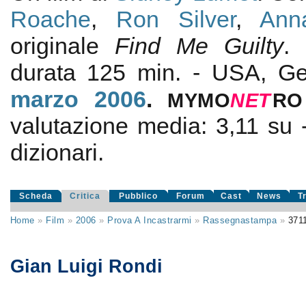
Roache
,
Ron Silver
,
Ann
originale
Find Me Guilty
.
durata 125 min. - USA, G
marzo 2006
.
MYMO
NE
T
RO
valutazione media:
3,11
su
dizionari.
Scheda
Critica
Pubblico
Forum
Cast
News
T
Home
»
Film
»
2006
»
Prova A Incastrarmi
»
Rassegnastampa
»
371
Gian Luigi Rondi