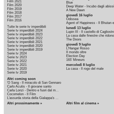
Film 2021
Blue
Film 2020
Deep Water - Incubo dagli abissi
Film 2019
A New Dawn
Film 2018
giovedì 16 luglio
Film 2017
Odissea
Film 2016
Agent of Happiness - Il Bhutan e 
Tutte le serie tv imperdibili
lunedì 13 luglio
Serie tv imperdibili 2024
Lupin III - Il castello di Cagliostr
Serie tv imperdibili 2023
La casa dalle finestre che ridono
Serie tv imperdibili 2022
The Doors
Serie tv imperdibili 2021
giovedì 9 luglio
Serie tv imperdibili 2020
L'Hangar Rosso
Serie tv imperdibili 2019
Il mondo oltre
Serie tv 2024
Election Day
Serie tv 2023
165' Mineurs
Serie tv 2022
Serie tv 2021
mercoledì 8 luglio
Serie tv 2020
La casa - Il rogo del male
Serie tv 2019
Altri coming soon
'O Sang - Il miracolo di San Gennaro
Carlo Acutis - Il giovane santo
Carla Lonzi - Dentro e fuori dal m...
Cocomelon - Il Film
L'assurda storia della Gialappa's ...
Altri prossimamente »
Altri film al cinema »