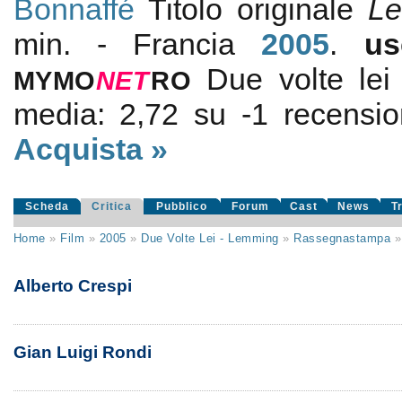
Bonnaffé
Titolo originale
L
min. - Francia
2005
.
u
Due volte le
MYMO
NE
T
RO
media:
2,72
su
-1
recension
Acquista »
Scheda
Critica
Pubblico
Forum
Cast
News
T
Home
»
Film
»
2005
»
Due Volte Lei - Lemming
»
Rassegnastampa
Alberto Crespi
Gian Luigi Rondi