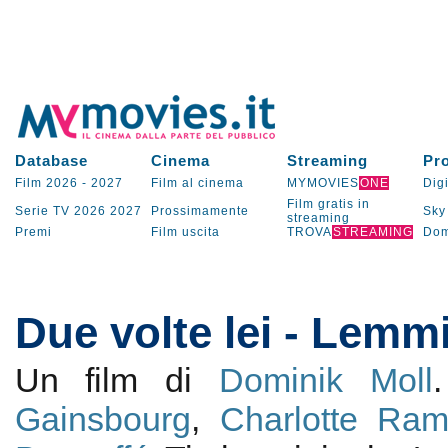
Database
Cinema
Streaming
Pr
Film 2026
-
2027
Film al cinema
MYMOVIES
ONE
Digi
Film gratis in
Serie TV
2026
2027
Prossimamente
Sky
streaming
Premi
Film uscita
TROVA
STREAMING
Dom
Due volte lei - Lemm
Un film di
Dominik Moll
Gainsbourg
,
Charlotte Ram