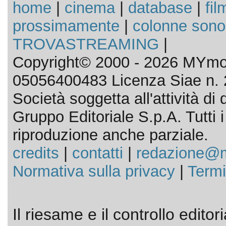
home
|
cinema
|
database
|
fil
prossimamente
|
colonne sono
TROVASTREAMING
|
Copyright© 2000 - 2026 MYmov
05056400483 Licenza Siae n. 
Società soggetta all'attività d
Gruppo Editoriale S.p.A. Tutti i d
riproduzione anche parziale.
credits
|
contatti
|
redazione@m
Normativa sulla privacy
|
Termi
Il riesame e il controllo editor