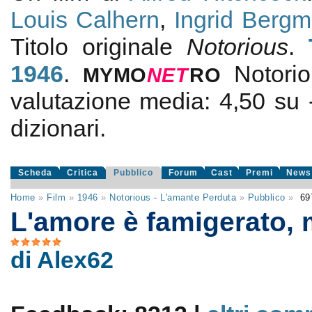
Louis Calhern
,
Ingrid Berg
Titolo originale
Notorious
.
1946
.
Notori
MYMO
NE
T
RO
valutazione media:
4,50
su
dizionari.
Scheda
Critica
Pubblico
Forum
Cast
Premi
News
Home
»
Film
»
1946
»
Notorious - L'amante Perduta
»
Pubblico
»
69
L'amore è famigerato,
di Alex62