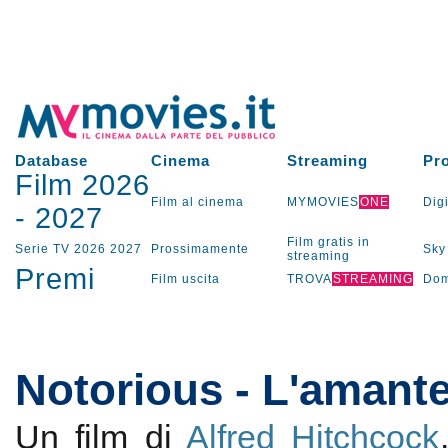
Database
Cinema
Streaming
Pr
Film 2026
Film al cinema
MYMOVIES
ONE
Digi
-
2027
Film gratis in
Serie TV
2026
2027
Prossimamente
Sky
streaming
Premi
Film uscita
TROVA
STREAMING
Dom
Notorious - L'amant
Un film di
Alfred Hitchcock