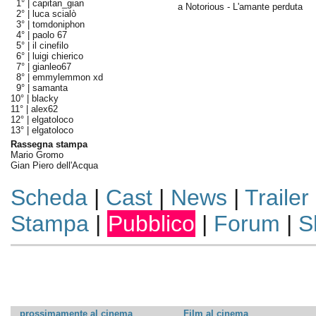
1° |
capitan_gian
a Notorious - L'amante perduta
2° |
luca scialò
3° |
tomdoniphon
4° |
paolo 67
5° |
il cinefilo
6° |
luigi chierico
7° |
gianleo67
8° |
emmylemmon xd
9° |
samanta
10° |
blacky
11° |
alex62
12° |
elgatoloco
13° |
elgatoloco
Rassegna stampa
Mario Gromo
Gian Piero dell'Acqua
Scheda
|
Cast
|
News
|
Trailer
Stampa
|
Pubblico
|
Forum
|
S
prossimamente al cinema
Film al cinema