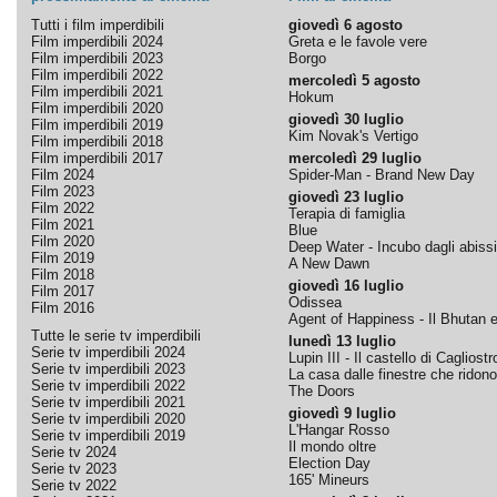
Tutti i film imperdibili
giovedì 6 agosto
Film imperdibili 2024
Greta e le favole vere
Film imperdibili 2023
Borgo
Film imperdibili 2022
mercoledì 5 agosto
Film imperdibili 2021
Hokum
Film imperdibili 2020
giovedì 30 luglio
Film imperdibili 2019
Kim Novak's Vertigo
Film imperdibili 2018
Film imperdibili 2017
mercoledì 29 luglio
Film 2024
Spider-Man - Brand New Day
Film 2023
giovedì 23 luglio
Film 2022
Terapia di famiglia
Film 2021
Blue
Film 2020
Deep Water - Incubo dagli abissi
Film 2019
A New Dawn
Film 2018
giovedì 16 luglio
Film 2017
Odissea
Film 2016
Agent of Happiness - Il Bhutan e 
Tutte le serie tv imperdibili
lunedì 13 luglio
Serie tv imperdibili 2024
Lupin III - Il castello di Cagliostr
Serie tv imperdibili 2023
La casa dalle finestre che ridono
Serie tv imperdibili 2022
The Doors
Serie tv imperdibili 2021
giovedì 9 luglio
Serie tv imperdibili 2020
L'Hangar Rosso
Serie tv imperdibili 2019
Il mondo oltre
Serie tv 2024
Election Day
Serie tv 2023
165' Mineurs
Serie tv 2022