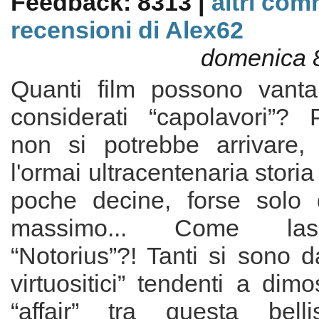
Feedback: 8313 |
altri com
recensioni di Alex62
domenica 
Quanti film possono vanta
considerati “capolavori”? 
non si potrebbe arrivare, 
l'ormai ultracentenaria stori
poche decine, forse solo 
massimo... Come lasc
“Notorius”?! Tanti si sono da
virtuositici” tendenti a dimo
“affair” tra questa belli