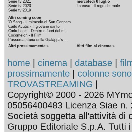
Serie tv 2021
mercoledì 8 luglio
Serie tv 2020
La casa - Il rogo del male
Serie tv 2019
Altri coming soon
'O Sang - Il miracolo di San Gennaro
Carlo Acutis - Il giovane santo
Carla Lonzi - Dentro e fuori dal m...
Cocomelon - Il Film
L'assurda storia della Gialappa's ...
Altri prossimamente »
Altri film al cinema »
home
|
cinema
|
database
|
fil
prossimamente
|
colonne sono
TROVASTREAMING
|
Copyright© 2000 - 2026 MYmov
05056400483 Licenza Siae n. 
Società soggetta all'attività d
Gruppo Editoriale S.p.A. Tutti i d