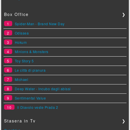
Box Office
❯
1
Spider-Man - Brand New Day
2
Odissea
3
Hokum
4
Minions & Monsters
5
Toy Story 5
6
Le città di pianura
7
Michael
8
Deep Water - Incubo dagli abissi
9
Sentimental Value
10
Il Diavolo veste Prada 2
Stasera in Tv
❯