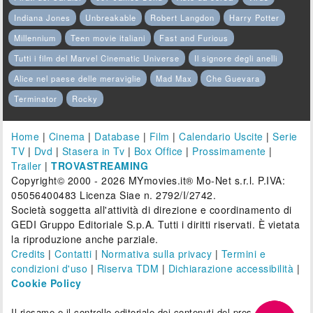
Indiana Jones
Unbreakable
Robert Langdon
Harry Potter
Millennium
Teen movie italiani
Fast and Furious
Tutti i film del Marvel Cinematic Universe
Il signore degli anelli
Alice nel paese delle meraviglie
Mad Max
Che Guevara
Terminator
Rocky
Home
|
Cinema
|
Database
|
Film
|
Calendario Uscite
|
Serie
TV
|
Dvd
|
Stasera in Tv
|
Box Office
|
Prossimamente
|
Trailer
|
TROVASTREAMING
Copyright© 2000 - 2026 MYmovies.it® Mo-Net s.r.l. P.IVA:
05056400483 Licenza Siae n. 2792/I/2742.
Società soggetta all'attività di direzione e coordinamento di
GEDI Gruppo Editoriale S.p.A. Tutti i diritti riservati. È vietata
la riproduzione anche parziale.
Credits
|
Contatti
|
Normativa sulla privacy
|
Termini e
condizioni d'uso
|
Riserva TDM
|
Dichiarazione accessibilità
|
Cookie Policy
Il riesame e il controllo editoriale dei contenuti del presente sito