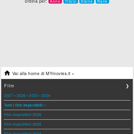
ordina per:
Anno
Titolo
Stelle
Rank

Vai alla home di MYmovies.it »
Film
❯
2027
-
2026
-
2025
-
2024
Tutti i film imperdibili »
Film imperdibili 2026
Film imperdibili 2025
Film imperdibili 2024