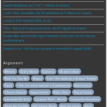
Queen Budapest, dal 7 all'11 ottobre al cinema
Linkin Park: Unshatter, dal 30 settembre al 3 ottobre al cinema
Locarno Film Festival 2026, al via
Tony - Diario di un giovane cuoco, dal 27 agosto al cinema
Spider-Man: Brand New Day e Odissea continuano la loro marcia
multimilionaria
Stasera in tv: i film da non perdere di mercoledì 5 agosto 2026
Argomenti
Minions
Scary Movie
Gomorra
28 giorni dopo
Now You See Me
M3gan
Tutti i film dedicati a Dragon Trainer
Opus
I film e le serie ispirate a Il gattopardo
Biancaneve
Checco Zalone
Oppenheimer
Baby Sitter
Royal Family
Leonardo Da Vinci
Jurassic Park - World
Cinquanta sfumature
Pirati dei Caraibi
007 James Bond
Auto da corsa
Virus