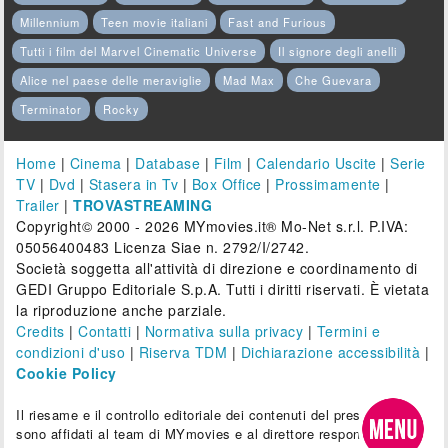
Millennium
Teen movie italiani
Fast and Furious
Tutti i film del Marvel Cinematic Universe
Il signore degli anelli
Alice nel paese delle meraviglie
Mad Max
Che Guevara
Terminator
Rocky
Home
|
Cinema
|
Database
|
Film
|
Calendario Uscite
|
Serie
TV
|
Dvd
|
Stasera in Tv
|
Box Office
|
Prossimamente
|
Trailer
|
TROVASTREAMING
Copyright© 2000 - 2026 MYmovies.it® Mo-Net s.r.l. P.IVA:
05056400483 Licenza Siae n. 2792/I/2742.
Società soggetta all'attività di direzione e coordinamento di
GEDI Gruppo Editoriale S.p.A. Tutti i diritti riservati. È vietata
la riproduzione anche parziale.
Credits
|
Contatti
|
Normativa sulla privacy
|
Termini e
condizioni d'uso
|
Riserva TDM
|
Dichiarazione accessibilità
|
Cookie Policy
Il riesame e il controllo editoriale dei contenuti del presente sito
sono affidati al team di MYmovies e al direttore responsabile.