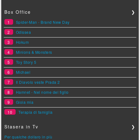
Box Office
❯
1
Spider-Man - Brand New Day
2
Odissea
3
Hokum
4
Minions & Monsters
5
Toy Story 5
6
Michael
7
Il Diavolo veste Prada 2
8
Hamnet - Nel nome del figlio
9
Gioia mia
10
Terapia di famiglia
Stasera in Tv
❯
Per qualche dollaro in più