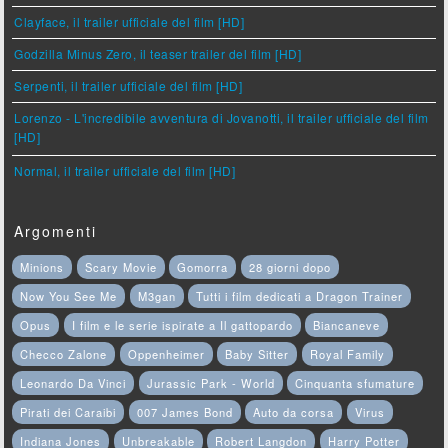
Clayface, il trailer ufficiale del film [HD]
Godzilla Minus Zero, il teaser trailer del film [HD]
Serpenti, il trailer ufficiale del film [HD]
Lorenzo - L'incredibile avventura di Jovanotti, il trailer ufficiale del film
[HD]
Normal, il trailer ufficiale del film [HD]
Argomenti
Minions
Scary Movie
Gomorra
28 giorni dopo
Now You See Me
M3gan
Tutti i film dedicati a Dragon Trainer
Opus
I film e le serie ispirate a Il gattopardo
Biancaneve
Checco Zalone
Oppenheimer
Baby Sitter
Royal Family
Leonardo Da Vinci
Jurassic Park - World
Cinquanta sfumature
Pirati dei Caraibi
007 James Bond
Auto da corsa
Virus
Indiana Jones
Unbreakable
Robert Langdon
Harry Potter