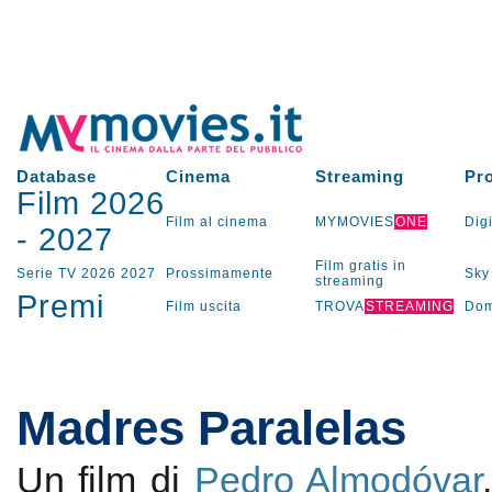
Database
Cinema
Streaming
Pr
Film 2026
Film al cinema
MYMOVIES
ONE
Digi
-
2027
Film gratis in
Serie TV
2026
2027
Prossimamente
Sky
streaming
Premi
Film uscita
TROVA
STREAMING
Dom
Madres Paralelas
Un film di
Pedro Almodóvar