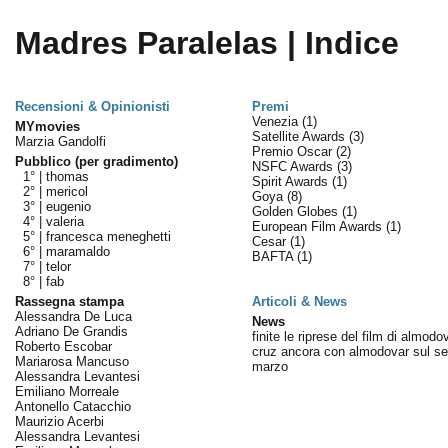
Madres Paralelas | Indice
Recensioni & Opinionisti
Premi
Venezia
(1)
MYmovies
Satellite Awards
(3)
Marzia Gandolfi
Premio Oscar
(2)
Pubblico (per gradimento)
NSFC Awards
(3)
1° |
thomas
Spirit Awards
(1)
2° |
mericol
Goya
(8)
3° |
eugenio
Golden Globes
(1)
4° |
valeria
European Film Awards
(1)
5° |
francesca meneghetti
Cesar
(1)
6° |
maramaldo
BAFTA
(1)
7° |
telor
8° |
fab
Rassegna stampa
Articoli & News
Alessandra De Luca
News
Adriano De Grandis
finite le riprese del film di almodo
Roberto Escobar
cruz ancora con almodovar sul se
Mariarosa Mancuso
marzo
Alessandra Levantesi
Emiliano Morreale
Antonello Catacchio
Maurizio Acerbi
Alessandra Levantesi