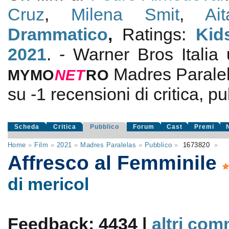
Cruz
,
Milena Smit
,
Ai
Drammatico
,
Ratings:
Kid
2021
. - Warner Bros Italia
Madres Parale
MYMO
NE
T
RO
su
-1
recensioni di critica, pu
Scheda
Critica
Pubblico
Forum
Cast
Premi
Home
»
Film
»
2021
»
Madres Paralelas
»
Pubblico
»
1673820
»
Affresco al Femminile
di mericol
Feedback: 4434 |
altri com