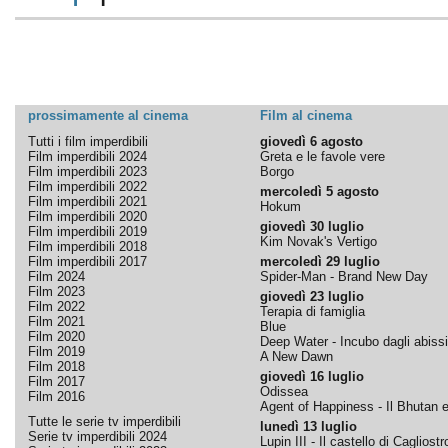
prossimamente al cinema
Film al cinema
Tutti i film imperdibili
giovedì 6 agosto
Film imperdibili 2024
Greta e le favole vere
Film imperdibili 2023
Borgo
Film imperdibili 2022
mercoledì 5 agosto
Film imperdibili 2021
Hokum
Film imperdibili 2020
giovedì 30 luglio
Film imperdibili 2019
Kim Novak's Vertigo
Film imperdibili 2018
Film imperdibili 2017
mercoledì 29 luglio
Film 2024
Spider-Man - Brand New Day
Film 2023
giovedì 23 luglio
Film 2022
Terapia di famiglia
Film 2021
Blue
Film 2020
Deep Water - Incubo dagli abissi
Film 2019
A New Dawn
Film 2018
giovedì 16 luglio
Film 2017
Odissea
Film 2016
Agent of Happiness - Il Bhutan e 
Tutte le serie tv imperdibili
lunedì 13 luglio
Serie tv imperdibili 2024
Lupin III - Il castello di Cagliostr