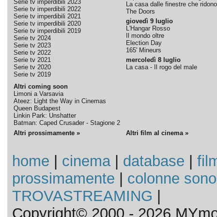
Serie tv imperdibili 2023
La casa dalle finestre che ridono
Serie tv imperdibili 2022
The Doors
Serie tv imperdibili 2021
giovedì 9 luglio
Serie tv imperdibili 2020
L'Hangar Rosso
Serie tv imperdibili 2019
Il mondo oltre
Serie tv 2024
Election Day
Serie tv 2023
165' Mineurs
Serie tv 2022
Serie tv 2021
mercoledì 8 luglio
Serie tv 2020
La casa - Il rogo del male
Serie tv 2019
Altri coming soon
Limoni a Varsavia
Ateez: Light the Way in Cinemas
Queen Budapest
Linkin Park: Unshatter
Batman: Caped Crusader - Stagione 2
Altri prossimamente »
Altri film al cinema »
home
|
cinema
|
database
|
fil
prossimamente
|
colonne sono
TROVASTREAMING
|
Copyright© 2000 - 2026 MYmov