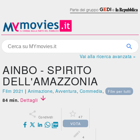
Vai alla ricerca avanzata »
AINBO - SPIRITO
DELL'AMAZZONIA
Film 2021
|
Animazione
,
Avventura
,
Commedia
,
Film per tutti

84 min.
Dettagli


47
Condividi
VOTA


4