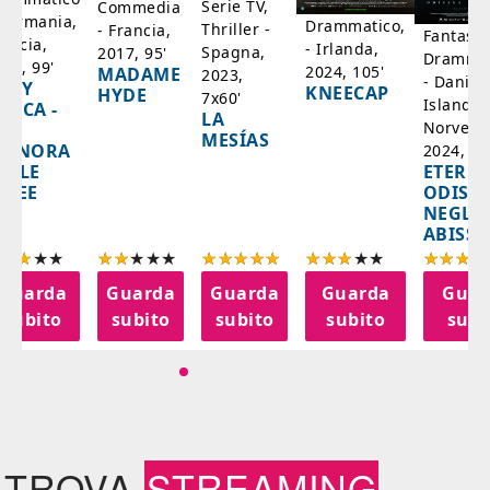
Serie TV,
Commedia
 Germania,
Drammatico,
Thriller -
- Francia,
Fantasci
rancia,
- Irlanda,
Spagna,
2017, 95'
Drammat
025, 99'
2024, 105'
MADAME
2023,
- Danim
ADY
KNEECAP
HYDE
7x60'
Islanda,
AZCA -
LA
Norvegi
A
MESÍAS
IGNORA
2024, 10
ETERNA
ELLE
ODISS
INEE
NEGLI
ABISSI
Guarda
Guarda
Guarda
Guarda
Guar
subito
subito
subito
subito
subi
TROVA
STREAMING