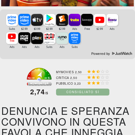
Powered by





MYMOVIES 2,50





CRITICA 2,50





PUBBLICO 3,23
2,74
CONSIGLIATO SÌ
/5
DENUNCIA E SPERANZA
CONVIVONO IN QUESTA
FAVOLA CHE INNEGGIA