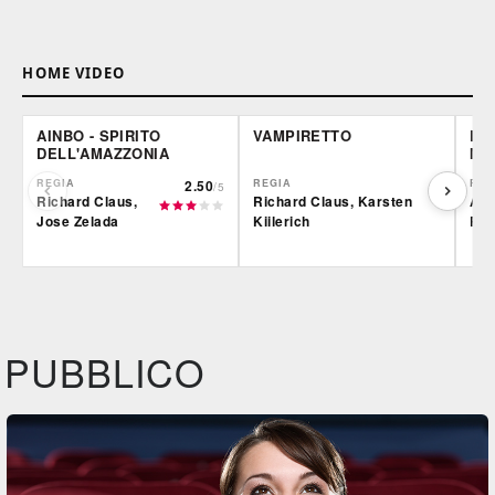
HOME VIDEO
AINBO - SPIRITO
VAMPIRETTO
LE 
DELL'AMAZZONIA
MO
REGIA
2.50
REGIA
REG
/5
Richard Claus,
Richard Claus, Karsten
Alb
Jose Zelada
Kiilerich
Rod
Film&More
Film&More
Fil
DVD
BR
DVD
BR
IBS
IBS
IBS
DVD
DVD
BR
PUBBLICO
Feltrinelli
Feltrinelli
DVD
DVD