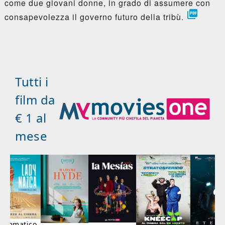
come due giovani donne, in grado di assumere con

consapevolezza il governo futuro della tribù.
Tutti i
film da
€ 1 al
mese
rammatico