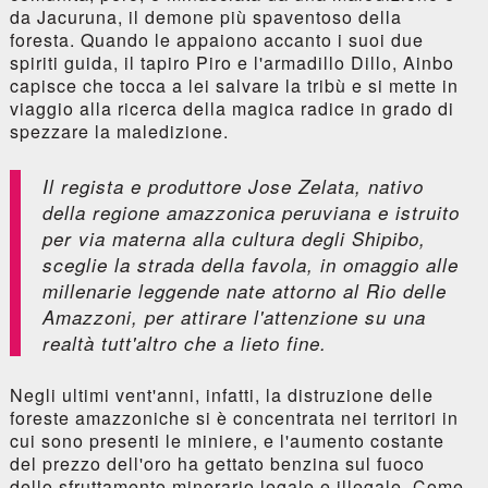
da Jacuruna, il demone più spaventoso della
foresta. Quando le appaiono accanto i suoi due
spiriti guida, il tapiro Piro e l'armadillo Dillo, Ainbo
capisce che tocca a lei salvare la tribù e si mette in
viaggio alla ricerca della magica radice in grado di
spezzare la maledizione.
Il regista e produttore Jose Zelata, nativo
della regione amazzonica peruviana e istruito
per via materna alla cultura degli Shipibo,
sceglie la strada della favola, in omaggio alle
millenarie leggende nate attorno al Rio delle
Amazzoni, per attirare l'attenzione su una
realtà tutt'altro che a lieto fine.
Negli ultimi vent'anni, infatti, la distruzione delle
foreste amazzoniche si è concentrata nei territori in
cui sono presenti le miniere, e l'aumento costante
del prezzo dell'oro ha gettato benzina sul fuoco
dello sfruttamento minerario legale e illegale. Come