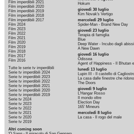
Film imperdibili 2021
Hokum
Film imperdibili 2020
giovedì 30 luglio
Film imperdibili 2019
Kim Novak's Vertigo
Film imperdibili 2018
Film imperdibili 2017
mercoledì 29 luglio
Film 2024
Spider-Man - Brand New Day
Film 2023
giovedì 23 luglio
Film 2022
Terapia di famiglia
Film 2021
Blue
Film 2020
Deep Water - Incubo dagli abissi
Film 2019
A New Dawn
Film 2018
giovedì 16 luglio
Film 2017
Odissea
Film 2016
Agent of Happiness - Il Bhutan e 
Tutte le serie tv imperdibili
lunedì 13 luglio
Serie tv imperdibili 2024
Lupin III - Il castello di Cagliostr
Serie tv imperdibili 2023
La casa dalle finestre che ridono
Serie tv imperdibili 2022
The Doors
Serie tv imperdibili 2021
giovedì 9 luglio
Serie tv imperdibili 2020
L'Hangar Rosso
Serie tv imperdibili 2019
Il mondo oltre
Serie tv 2024
Election Day
Serie tv 2023
165' Mineurs
Serie tv 2022
Serie tv 2021
mercoledì 8 luglio
Serie tv 2020
La casa - Il rogo del male
Serie tv 2019
Altri coming soon
'O Sang - Il miracolo di San Gennaro