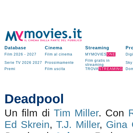
Database
Cinema
Streaming
Pr
Film 2026
-
2027
Film al cinema
MYMOVIES
ONE
Digi
Film gratis in
Serie TV
2026
2027
Prossimamente
Sky
streaming
Premi
Film uscita
TROVA
STREAMING
Dom
Deadpool
Un film di
Tim Miller
. Con
Ed Skrein
,
T.J. Miller
,
Gina 