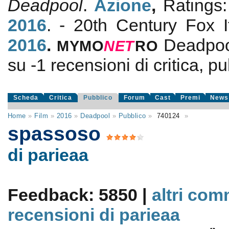
Deadpool
.
Azione
,
Ratings
2016
. - 20th Century Fox I
2016
.
Deadpo
MYMO
NE
T
RO
su
-1
recensioni di critica, pu
Scheda
Critica
Pubblico
Forum
Cast
Premi
News
Home
»
Film
»
2016
»
Deadpool
»
Pubblico
»
740124
»
spassoso
di parieaa
Feedback: 5850 |
altri com
recensioni di parieaa