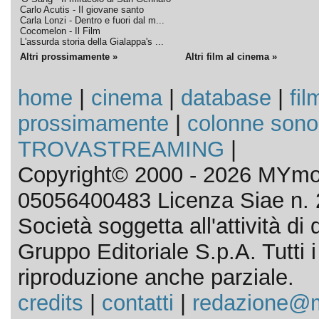
Carlo Acutis - Il giovane santo
Carla Lonzi - Dentro e fuori dal m...
Cocomelon - Il Film
L'assurda storia della Gialappa's ...
Altri prossimamente »
Altri film al cinema »
home
|
cinema
|
database
|
fil
prossimamente
|
colonne sono
TROVASTREAMING
|
Copyright© 2000 - 2026 MYmov
05056400483 Licenza Siae n. 
Società soggetta all'attività d
Gruppo Editoriale S.p.A. Tutti i d
riproduzione anche parziale.
credits
|
contatti
|
redazione@m