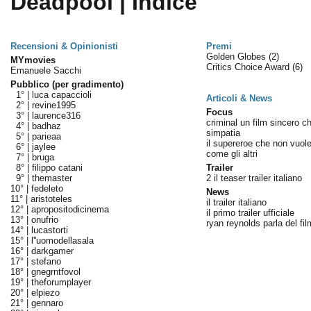
Deadpool | Indice
Recensioni & Opinionisti
Premi
Golden Globes
(2)
MYmovies
Critics Choice Award
(6)
Emanuele Sacchi
Pubblico (per gradimento)
1° |
luca capaccioli
Articoli & News
2° |
revine1995
Focus
3° |
laurence316
criminal un film sincero ch
4° |
badhaz
simpatia
5° |
parieaa
il supereroe che non vuol
6° |
jaylee
come gli altri
7° |
bruga
8° |
filippo catani
Trailer
9° |
themaster
2 il teaser trailer italiano
10° |
fedeleto
News
11° |
aristoteles
il trailer italiano
12° |
apropositodicinema
il primo trailer ufficiale
13° |
onufrio
ryan reynolds parla del fil
14° |
lucastorti
15° |
l''uomodellasala
16° |
darkgamer
17° |
stefano
18° |
gnegrntfovol
19° |
theforumplayer
20° |
elpiezo
21° |
gennaro