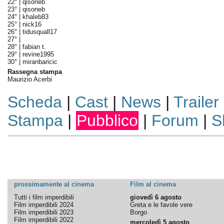
22° |
qisoneb
23° |
qisoneb
24° |
khaleb83
25° |
nick16
26° |
tidusquall17
27° |
28° |
fabian t.
29° |
revine1995
30° |
miranbaricic
Rassegna stampa
Maurizio Acerbi
Scheda
|
Cast
|
News
|
Trailer
Stampa
|
Pubblico
|
Forum
|
S
prossimamente al cinema
Film al cinema
Tutti i film imperdibili
giovedì 6 agosto
Film imperdibili 2024
Greta e le favole vere
Film imperdibili 2023
Borgo
Film imperdibili 2022
mercoledì 5 agosto