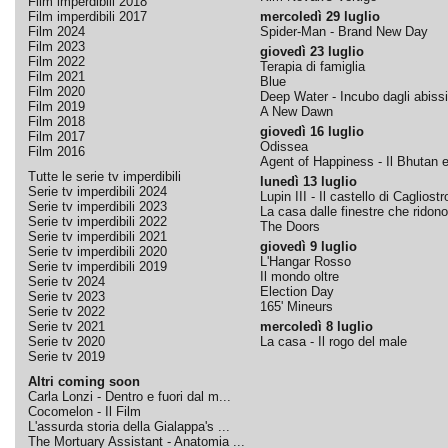
Film imperdibili 2018
Film imperdibili 2017
mercoledì 29 luglio
Film 2024
Spider-Man - Brand New Day
Film 2023
giovedì 23 luglio
Film 2022
Terapia di famiglia
Film 2021
Blue
Film 2020
Deep Water - Incubo dagli abissi
Film 2019
A New Dawn
Film 2018
giovedì 16 luglio
Film 2017
Odissea
Film 2016
Agent of Happiness - Il Bhutan e 
Tutte le serie tv imperdibili
lunedì 13 luglio
Serie tv imperdibili 2024
Lupin III - Il castello di Cagliostr
Serie tv imperdibili 2023
La casa dalle finestre che ridono
Serie tv imperdibili 2022
The Doors
Serie tv imperdibili 2021
giovedì 9 luglio
Serie tv imperdibili 2020
L'Hangar Rosso
Serie tv imperdibili 2019
Il mondo oltre
Serie tv 2024
Election Day
Serie tv 2023
165' Mineurs
Serie tv 2022
Serie tv 2021
mercoledì 8 luglio
Serie tv 2020
La casa - Il rogo del male
Serie tv 2019
Altri coming soon
Carla Lonzi - Dentro e fuori dal m...
Cocomelon - Il Film
L'assurda storia della Gialappa's ...
The Mortuary Assistant - Anatomia ...