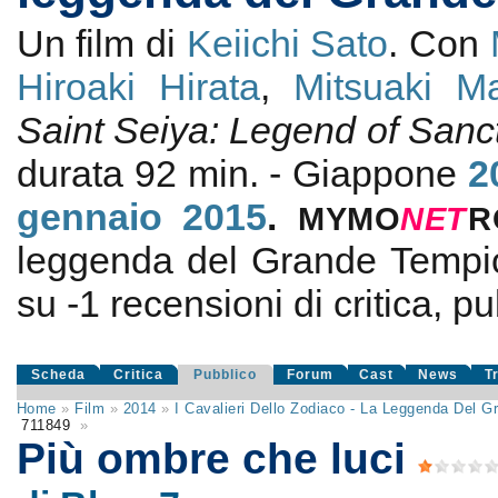
Un film di
Keiichi Sato
. Con
Hiroaki Hirata
,
Mitsuaki M
Saint Seiya: Legend of Sanc
durata 92 min. - Giappone
2
gennaio 2015
.
MYMO
NE
T
R
leggenda del Grande Tempi
su
-1
recensioni di critica, pu
Scheda
Critica
Pubblico
Forum
Cast
News
T
Home
»
Film
»
2014
»
I Cavalieri Dello Zodiaco - La Leggenda Del 
711849
»
Più ombre che luci