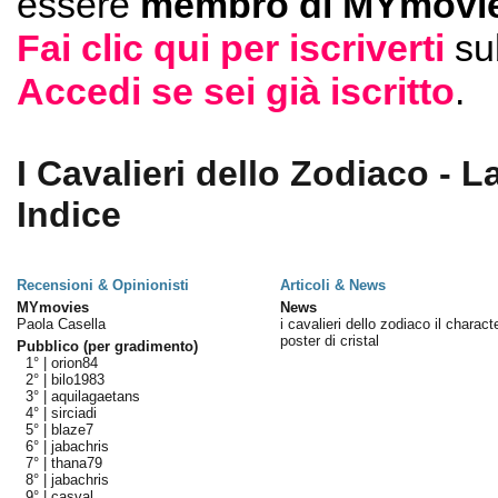
essere
membro di MYmovie
Fai clic qui per iscriverti
su
Accedi se sei già iscritto
.
I Cavalieri dello Zodiaco - 
Indice
Recensioni & Opinionisti
Articoli & News
MYmovies
News
Paola Casella
i cavalieri dello zodiaco il charact
poster di cristal
Pubblico (per gradimento)
1° |
orion84
2° |
bilo1983
3° |
aquilagaetans
4° |
sirciadi
5° |
blaze7
6° |
jabachris
7° |
thana79
8° |
jabachris
9° |
casval