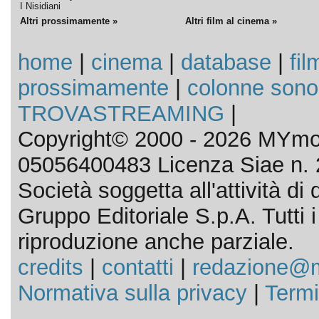
I Nisidiani
Altri prossimamente »
Altri film al cinema »
home
|
cinema
|
database
|
fil
prossimamente
|
colonne sono
TROVASTREAMING
|
Copyright© 2000 - 2026 MYmov
05056400483 Licenza Siae n. 
Società soggetta all'attività d
Gruppo Editoriale S.p.A. Tutti i d
riproduzione anche parziale.
credits
|
contatti
|
redazione@m
Normativa sulla privacy
|
Termi