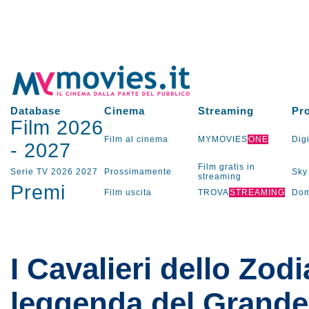
Database
Cinema
Streaming
Pr
Film 2026
Film al cinema
MYMOVIES
ONE
Digi
-
2027
Film gratis in
Serie TV
2026
2027
Prossimamente
Sky
streaming
Premi
Film uscita
TROVA
STREAMING
Dom
I Cavalieri dello Zodi
leggenda del Grand