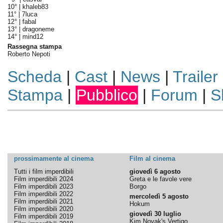
10° |
khaleb83
11° |
7luca
12° |
fabal
13° |
dragoneme
14° |
mind12
Rassegna stampa
Roberto Nepoti
Scheda
|
Cast
|
News
|
Trailer
Stampa
|
Pubblico
|
Forum
|
S
prossimamente al cinema
Film al cinema
Tutti i film imperdibili
giovedì 6 agosto
Film imperdibili 2024
Greta e le favole vere
Film imperdibili 2023
Borgo
Film imperdibili 2022
mercoledì 5 agosto
Film imperdibili 2021
Hokum
Film imperdibili 2020
giovedì 30 luglio
Film imperdibili 2019
Kim Novak's Vertigo